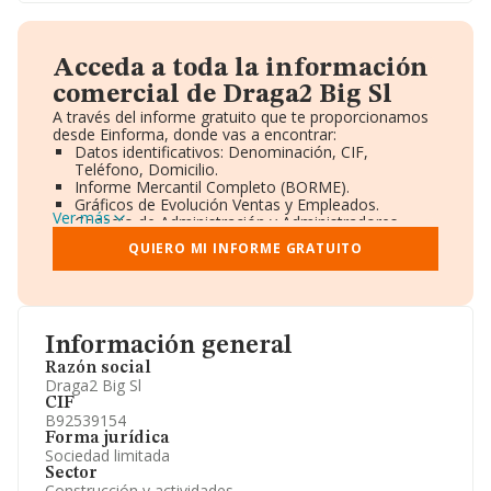
Acceda a toda la información
comercial de Draga2 Big Sl
A través del informe gratuito que te proporcionamos
desde Einforma, donde vas a encontrar:
Datos identificativos: Denominación, CIF,
Teléfono, Domicilio.
Informe Mercantil Completo (BORME).
Gráficos de Evolución Ventas y Empleados.
Ver más
Consejo de Administración y Administradores.
Directivos y Ejecutivos.
QUIERO MI INFORME GRATUITO
Accionistas.
Participaciones y Vinculaciones en otras empresas.
Artículos de prensa publicados sobre la empresa.
Información oficial y registral complementaria.
Información general
Razón social
Draga2 Big Sl
CIF
B92539154
Forma jurídica
Sociedad limitada
Sector
Construcción y actividades