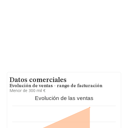
de la provincia (hablamos de Málaga), en la base de
datos INFORMA constan 9419 empresas, cuyas ventas
han obtenido los 1.808 millones de euros. Como
información adicional de interés, la media de empleados
es de 2. La antigüedad alcanza los 17 años desde la
constitución.
Datos comerciales
Evolución de ventas - rango de facturación
Menor de 300 mil €
Evolución de las ventas