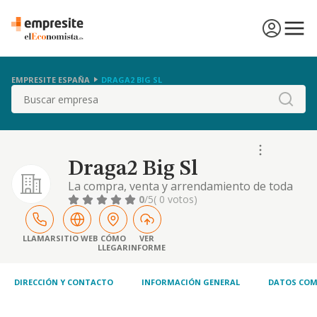
EMPRESITE ESPAÑA
DRAGA2 BIG SL
Buscar
Draga2 Big Sl
La compra, venta y arrendamiento de toda
clase de fincas, tanto rusticas como urbanas.
0
/5
( 0 votos)
la intermediacion en la compra, venta o
arrendamiento de terrenos; tanto rusticos
como urbanos, y de toda clase de inmuebles,
LLAMAR
SITIO WEB
CÓMO
VER
LLEGAR
INFORME
etc
DIRECCIÓN Y CONTACTO
INFORMACIÓN GENERAL
DATOS COM