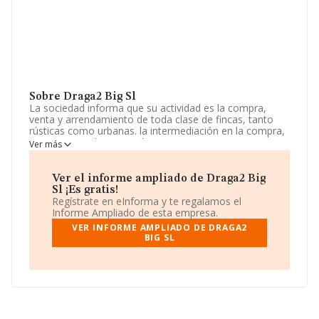
Sobre Draga2 Big Sl
La sociedad informa que su actividad es la compra,
venta y arrendamiento de toda clase de fincas, tanto
rústicas como urbanas. la intermediación en la compra,
venta o arrendamiento de terrenos; tanto rusticos
Ver más
como urbanos, y de toda clase de inmuebles, etc. La
sociedad está inscrita en el Registro Mercantil como
Sociedad Limitada. Su CNAE corresponde a 4101 con
Ver el informe ampliado de Draga2 Big
código '%cnae%'. La empresa no tiene actividad en
Sl ¡Es gratis!
mercados exteriores.
Regístrate en eInforma y te regalamos el
Informe Ampliado de esta empresa.
La empresa española
Draga2 Big S.L
, con NIF
VER INFORME AMPLIADO DE DRAGA2
B92539154, tiene domicilio fiscal en Calle Badajoz núm.
BIG SL
5 5 C, (29014), en el municipio de Málaga, Andalucía.
En base a la información de la que dispone INFORMA
sobre 188.948 compañías, a nivel nacional la facturación
asciende a 36.783 millones de euros y el promedio de la
facturación de ventas entre todas las compañías
asciende a los 194 mil euros. Respecto a la información