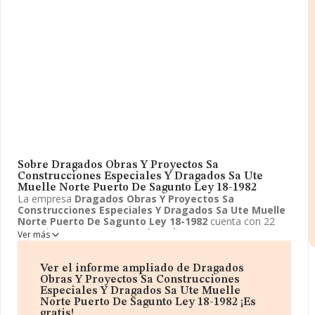
Sobre Dragados Obras Y Proyectos Sa
Construcciones Especiales Y Dragados Sa Ute
Muelle Norte Puerto De Sagunto Ley 18-1982
La empresa
Dragados Obras Y Proyectos Sa
Construcciones Especiales Y Dragados Sa Ute Muelle
Norte Puerto De Sagunto Ley 18-1982
cuenta con 22
años de experiencia.
Dragados Obras Y Proyectos Sa
Ver más
Construcciones Especiales Y Dragados Sa Ute Muelle
Norte Puerto De Sagunto Ley 18-1982
ubicada en Calle
Alvaro de Bazan, 10 - PRIMERO, Valencia, Valencia. Su
Ver el informe ampliado de Dragados
actividad CNAE se fine como 9499 - Otras actividades
Obras Y Proyectos Sa Construcciones
asociativas n.c.o.p.. El modelo de sociedad de
Dragados
Especiales Y Dragados Sa Ute Muelle
Obras Y Proyectos Sa Construcciones Especiales Y
Norte Puerto De Sagunto Ley 18-1982 ¡Es
Dragados Sa Ute Muelle Norte Puerto De Sagunto
gratis!