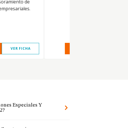
soramiento de
empresariales.
VER FICHA
VER INFORME
VER FIC
iones Especiales Y
2?