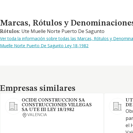
Marcas, Rótulos y Denominaciones Comerciales
Marcas, Rótulos y Denominacione
Ute Muelle Norte Puerto De Sagunto
Rótulos:
Ver toda la información sobre todas las Marcas, Rótulos y Denomi
Muelle Norte Puerto De Sagunto Ley 18-1982
Empresas similares
Empresas similares
OCIDE CONSTRUCCION SA
UT
CONSTRUCCIONES VILLEGAS
DE
SA UTE III LEY 18/1982
Obr
VALENCIA
par
el 
Val