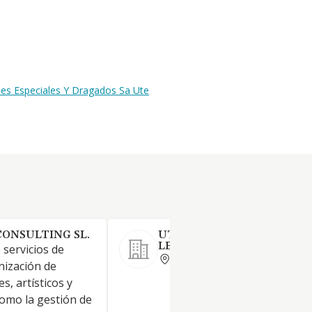
nes Especiales Y Dragados Sa Ute
CONSULTING SL.
UTE SANTA MARIA - ZARA
LEY 18/1982
 servicios de
VALENCIA
nización de
s, artísticos y
como la gestión de