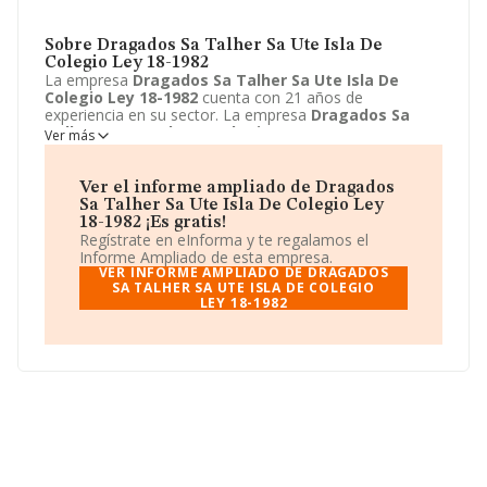
Sobre Dragados Sa Talher Sa Ute Isla De
Colegio Ley 18-1982
La empresa
Dragados Sa Talher Sa Ute Isla De
Colegio Ley 18-1982
cuenta con 21 años de
experiencia en su sector. La empresa
Dragados Sa
Talher Sa Ute Isla De Colegio Ley 18-1982
con
Ver más
domicilio en Avenida Tenerife, 4, san Sebastian de los
Reyes, Madrid. Su principal actividad CNAE es 9499 -
Otras actividades asociativas n.c.o.p.. La empresa
Ver el informe ampliado de Dragados
Dragados Sa Talher Sa Ute Isla De Colegio Ley 18-
Sa Talher Sa Ute Isla De Colegio Ley
1982
está inscrita como Unión temporal de empresas.
18-1982 ¡Es gratis!
Regístrate en eInforma y te regalamos el
Informe Ampliado de esta empresa.
VER INFORME AMPLIADO DE DRAGADOS
SA TALHER SA UTE ISLA DE COLEGIO
LEY 18-1982