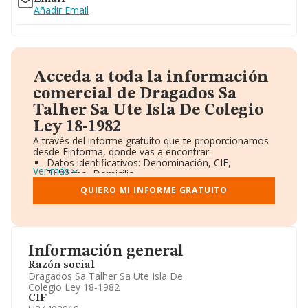
Añadir Email
Acceda a toda la información
comercial de Dragados Sa
Talher Sa Ute Isla De Colegio
Ley 18-1982
A través del informe gratuito que te proporcionamos
desde Einforma, donde vas a encontrar:
Datos identificativos: Denominación, CIF,
Ver más
Teléfono, Domicilio.
Informe Mercantil Completo (BORME).
QUIERO MI INFORME GRATUITO
Gráficos de Evolución Ventas y Empleados.
Consejo de Administración y Administradores.
Directivos y Ejecutivos.
Accionistas.
Participaciones y Vinculaciones en otras empresas.
Información general
Artículos de prensa publicados sobre la empresa.
Información oficial y registral complementaria.
Razón social
Dragados Sa Talher Sa Ute Isla De
Colegio Ley 18-1982
CIF