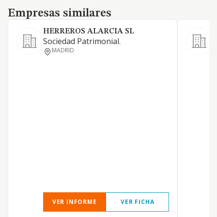
Empresas similares
Empresas similares
HERREROS ALARCIA SL
S
Sociedad Patrimonial.
P
MADRID
D
P
VER INFORME
VER FICHA