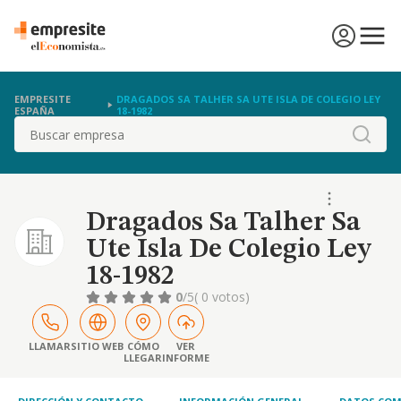
EMPRESITE
DRAGADOS SA TALHER SA UTE ISLA DE COLEGIO LEY
ESPAÑA
18-1982
Buscar
Dragados Sa Talher Sa
Ute Isla De Colegio Ley
18-1982
0
/5
( 0 votos)
LLAMAR
SITIO WEB
CÓMO
VER
LLEGAR
INFORME