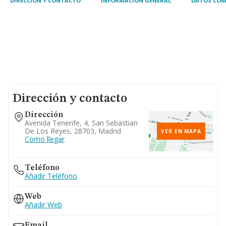
DIRECCIÓN Y CONTACTO
INFORMACIÓN GENERAL
DATOS COM
Dirección y contacto
Dirección
Avenida Tenerife, 4, San Sebastian
De Los Reyes, 28703, Madrid
VER EN MAPA
Como llegar
Teléfono
Añadir Teléfono
Web
Añadir Web
Email