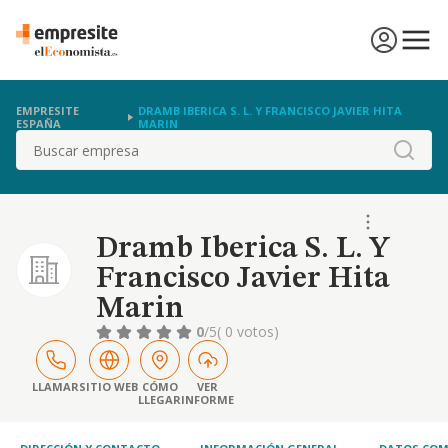
EMPRESITE
DRAMB IBERICA S. L. Y FRANCISCO JAVIER HITA
ESPAÑA
MARIN
Buscar
Dramb Iberica S. L. Y
Francisco Javier Hita
Marin
0
/5
( 0 votos)
LLAMAR
SITIO WEB
CÓMO
VER
LLEGAR
INFORME