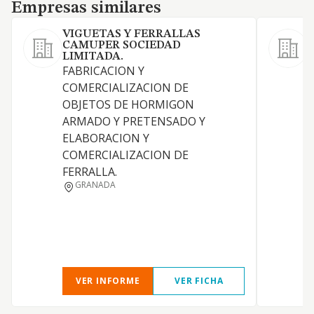
Empresas similares
Empresas similares
VIGUETAS Y FERRALLAS
CAMUPER SOCIEDAD
LIMITADA.
FABRICACION Y
C
COMERCIALIZACION DE
s
OBJETOS DE HORMIGON
t
ARMADO Y PRETENSADO Y
c
ELABORACION Y
d
COMERCIALIZACION DE
c
FERRALLA.
d
GRANADA
t
r
m
p
VER INFORME
VER FICHA