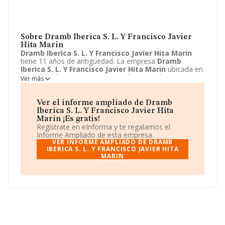
Sobre Dramb Iberica S. L. Y Francisco Javier
Hita Marin
Dramb Iberica S. L. Y Francisco Javier Hita Marin
tiene 11 años de antigüedad. La empresa
Dramb
Iberica S. L. Y Francisco Javier Hita Marin
ubicada en
Avenida del sur, 17 - BJ A, Granada, Granada. Su
Ver más
actividad CNAE está definida como 0729 - Extracción de
otros minerales metálicos no férreos. La forma jurídica
de
Dramb Iberica S. L. Y Francisco Javier Hita Marin
Ver el informe ampliado de Dramb
es Unión temporal de empresas.
Iberica S. L. Y Francisco Javier Hita
Marin ¡Es gratis!
Regístrate en eInforma y te regalamos el
Informe Ampliado de esta empresa.
VER INFORME AMPLIADO DE DRAMB
IBERICA S. L. Y FRANCISCO JAVIER HITA
MARIN