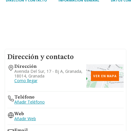
DIRECCIÓN Y CONTACTO
INFORMACIÓN GENERAL
DATOS COM
Dirección y contacto
Dirección
Avenida Del Sur, 17 - Bj A, Granada,
18014, Granada
VER EN MAPA
Como llegar
Teléfono
Añadir Teléfono
Web
Añadir Web
Email