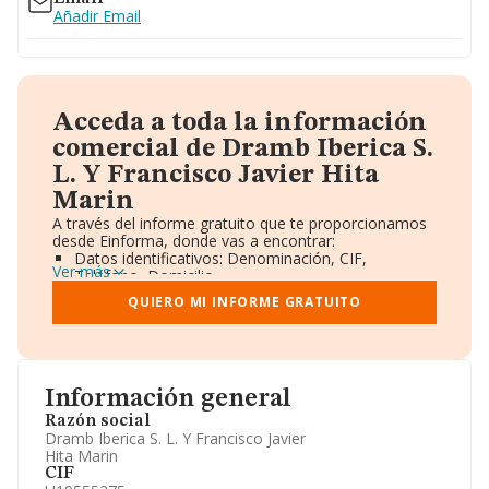
Añadir Email
Acceda a toda la información
comercial de Dramb Iberica S.
L. Y Francisco Javier Hita
Marin
A través del informe gratuito que te proporcionamos
desde Einforma, donde vas a encontrar:
Datos identificativos: Denominación, CIF,
Ver más
Teléfono, Domicilio.
Informe Mercantil Completo (BORME).
QUIERO MI INFORME GRATUITO
Gráficos de Evolución Ventas y Empleados.
Consejo de Administración y Administradores.
Directivos y Ejecutivos.
Accionistas.
Participaciones y Vinculaciones en otras empresas.
Información general
Artículos de prensa publicados sobre la empresa.
Información oficial y registral complementaria.
Razón social
Dramb Iberica S. L. Y Francisco Javier
Hita Marin
CIF