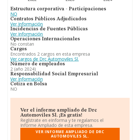
de euros. Finalmente, para completar los datos de
Estructura corporativa - Participaciones
sector, en 2024, la antigüedad desde la constitución es
NO
de 16 años. La media de empleados es de 3.
Contratos Públicos Adjudicados
Ver Información
En definitiva,
Drc Automoviles S.L
se emplea en venta
Incidencias de Fuentes Públicas
de automóviles y vehículos de motor ligero (cnae 4511).
Ver Información
mantenimiento y reparación de vehículos de motor
Operaciones Internacionales
(cnae 4520). En el ranking de provincia, la compañía ha
No constan
experimentado una subida.
Cargos
Encontrados 2 cargos en esta empresa
Ver cargos de Drc Automoviles Sl.
Número de empleados
2 (año 2024)
Responsabilidad Social Empresarial
Ver Información
Cotiza en Bolsa
NO
Ver el informe ampliado de Drc
Automoviles Sl. ¡Es gratis!
Regístrate en eInforma y te regalamos el
Informe Ampliado de esta empresa.
VER INFORME AMPLIADO DE DRC
AUTOMOVILES SL.