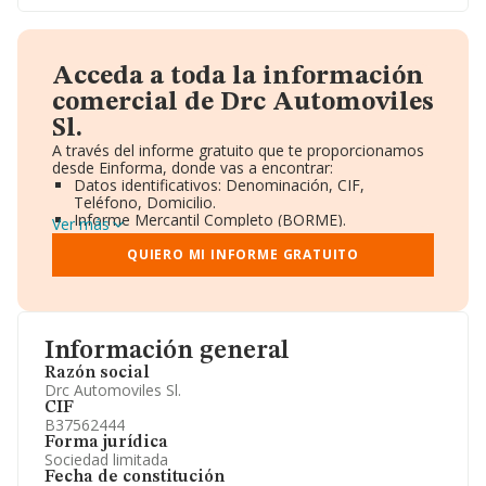
Acceda a toda la información
comercial de Drc Automoviles
Sl.
A través del informe gratuito que te proporcionamos
desde Einforma, donde vas a encontrar:
Datos identificativos: Denominación, CIF,
Teléfono, Domicilio.
Informe Mercantil Completo (BORME).
Ver más
Gráficos de Evolución Ventas y Empleados.
Consejo de Administración y Administradores.
QUIERO MI INFORME GRATUITO
Directivos y Ejecutivos.
Accionistas.
Participaciones y Vinculaciones en otras empresas.
Artículos de prensa publicados sobre la empresa.
Información oficial y registral complementaria.
Información general
Razón social
Drc Automoviles Sl.
CIF
B37562444
Forma jurídica
Sociedad limitada
Fecha de constitución