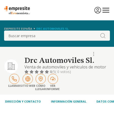
EMPRESITE ESPAÑA
DRC AUTOMOVILES SL.
Buscar
Drc Automoviles Sl.
Venta de automoviles y vehiculos de motor
ligero (cnae 4511). mantenimiento y
0
/5
( 0 votos)
reparacion de vehiculos de motor (cnae
4520)
LLAMAR
SITIO WEB
CÓMO
VER
LLEGAR
INFORME
DIRECCIÓN Y CONTACTO
INFORMACIÓN GENERAL
DATOS COM