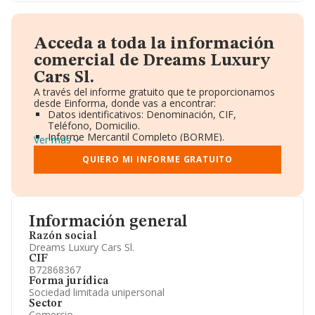
Acceda a toda la información
comercial de Dreams Luxury
Cars Sl.
A través del informe gratuito que te proporcionamos
desde Einforma, donde vas a encontrar:
Datos identificativos: Denominación, CIF,
Teléfono, Domicilio.
Informe Mercantil Completo (BORME).
Ver más
Gráficos de Evolución Ventas y Empleados.
Consejo de Administración y Administradores.
QUIERO MI INFORME GRATUITO
Directivos y Ejecutivos.
Accionistas.
Participaciones y Vinculaciones en otras empresas.
Artículos de prensa publicados sobre la empresa.
Información oficial y registral complementaria.
Información general
Razón social
Dreams Luxury Cars Sl.
CIF
B72868367
Forma jurídica
Sociedad limitada unipersonal
Sector
Comercio