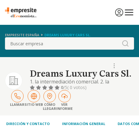
EMPRESITE ESPAÑA
DREAMS LUXURY CARS SL.
Buscar
Dreams Luxury Cars Sl.
1. la intermediación comercial. 2. la
explotación de cualquier tipo de negocio
0
/5
( 0 votos)
bajo la figura de la franquicia. 3. la
explotación o cesión a terceros de marcas,
licencias, franquicias o sistemas operativos
LLAMAR
SITIO WEB
CÓMO
VER
LLEGAR
INFORME
relacionados con las actividades
anteriormente citadas. 4. la compra, venta y
alquiler de
DIRECCIÓN Y CONTACTO
INFORMACIÓN GENERAL
DATOS COM