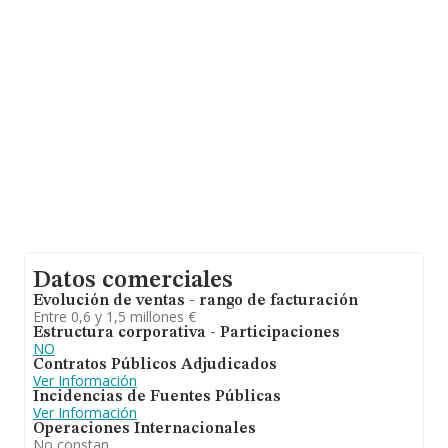
Madrid.
Con los datos a disposición de INFORMA sobre 35.522
empresas pertenecientes al sector, en el ámbito
nacional la facturación alcanza la cifra de 14.930
millones de euros y se estima que el promedio de la
facturación entre todas las empresas es de 420 mil
euros. Respecto a la información de la provincia
(hablamos de Madrid), en la base de datos de INFORMA
aparecen 8469 empresas, con ventas en 2023 de hasta
6.551 millones de euros. Para aportar ulterior
información de interés en el ámbito sectorial, la media
de antigüedad desde la constitución es de 12 años. La
media de empleados es de 2.
Datos comerciales
Evolución de ventas - rango de facturación
Entre 0,6 y 1,5 millones €
Estructura corporativa - Participaciones
NO
Contratos Públicos Adjudicados
Ver Información
Incidencias de Fuentes Públicas
Ver Información
Operaciones Internacionales
No constan