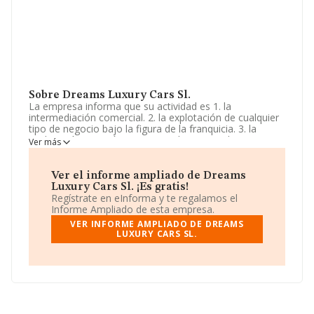
Sobre Dreams Luxury Cars Sl.
La empresa informa que su actividad es 1. la
intermediación comercial. 2. la explotación de cualquier
tipo de negocio bajo la figura de la franquicia. 3. la
explotación o cesión a terceros de marcas, licencias,
Ver más
franquicias o sistemas operativos relacionados con las
actividades anteriormente citadas. 4. la compra, venta y
alquiler de. La empresa aparece inscrita en el Registro
Ver el informe ampliado de Dreams
Mercantil como Sociedad Limitada. Su CNAE
Luxury Cars Sl. ¡Es gratis!
corresponde a 4619 con código 'Intermediarios del
Regístrate en eInforma y te regalamos el
comercio de productos diversos'. La compañía no tiene
Informe Ampliado de esta empresa.
actividad en mercados exteriores.
VER INFORME AMPLIADO DE DREAMS
LUXURY CARS SL.
Según los datos a disposición de INFORMA, ha tenido
un número de empleados por debajo de la media de
sector.
La compañía
Dreams Luxury Cars S.L
, B72868367,
tiene su domicilio social establecido en Calle Naves
núm. 9 4 Plt Pta 14, (28005), en el municipio de Madrid,