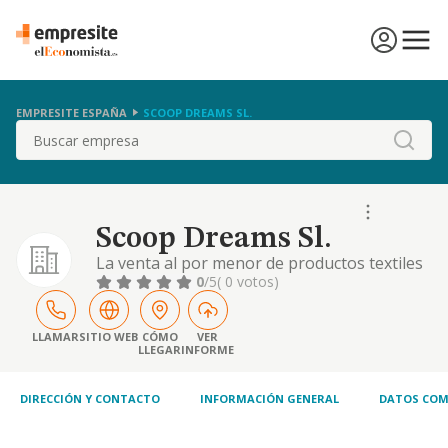
EMPRESITE ESPAÑA
SCOOP DREAMS SL.
Buscar
Scoop Dreams Sl.
La venta al por menor de productos textiles
y prendas de vestir por correspondencia,
0
/5
( 0 votos)
internet y en establecimientos
especializados. actividades de programacion
informatica
LLAMAR
SITIO WEB
CÓMO
VER
LLEGAR
INFORME
DIRECCIÓN Y CONTACTO
INFORMACIÓN GENERAL
DATOS COM