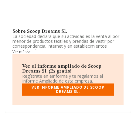
Sobre Scoop Dreams Sl.
La sociedad declara que su actividad es la venta al por
menor de productos textiles y prendas de vestir por
correspondencia, internet y en establecimientos
especializados. actividades de programacion
Ver más
informática. La empresa aparece inscrita en el Registro
Mercantil como Sociedad Limitada. Su actividad CNAE
es 'Comercio al por menor de prendas de vestir en
Ver el informe ampliado de Scoop
establecimientos especializados' con código 4771. La
Dreams Sl. ¡Es gratis!
empresa no tiene actividad en mercados exteriores.
Regístrate en eInforma y te regalamos el
Informe Ampliado de esta empresa.
La sociedad española
Scoop Dreams S.L
, B88423637,
VER INFORME AMPLIADO DE SCOOP
tiene su domicilio social establecido en Calle De La
DREAMS SL.
Vereda De Las Peñas núm. 27, (28109), Alcobendas,
Madrid.
Con los datos a disposición de INFORMA sobre 22.498
empresas pertenecientes al sector, a nivel nacional la
facturación asciende a 16.393 millones de euros y el
promedio de la facturación de ventas entre todas las
compañías asciende a los 728 mil euros. Respecto a la
información de la provincia (hablamos de Madrid), en la