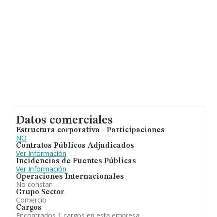
base de datos de INFORMA aparecen 4220 empresas,
cuyas ventas han alcanzado los 4.807 millones de euros.
Finalmente, para completar los datos de sector la
media de empleados es de 4. La antigüedad alcanza los
18 años desde la constitución.
Datos comerciales
Estructura corporativa - Participaciones
NO
Contratos Públicos Adjudicados
Ver Información
Incidencias de Fuentes Públicas
Ver Información
Operaciones Internacionales
No constan
Grupo Sector
Comercio
Cargos
Encontrados 1 cargos en esta empresa