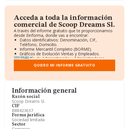
Acceda a toda la información
comercial de Scoop Dreams Sl.
A través del informe gratuito que te proporcionamos
desde Einforma, donde vas a encontrar:
Datos identificativos: Denominación, CIF,
Teléfono, Domicilio.
Informe Mercantil Completo (BORME).
Gráficos de Evolución Ventas y Empleados.
Ver más
Consejo de Administración y Administradores.
Directivos y Ejecutivos.
QUIERO MI INFORME GRATUITO
Accionistas.
Participaciones y Vinculaciones en otras empresas.
Artículos de prensa publicados sobre la empresa.
Información oficial y registral complementaria.
Información general
Razón social
Scoop Dreams Sl.
CIF
B88423637
Forma jurídica
Sociedad limitada
Sector
Comercio