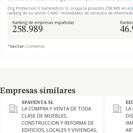
Drg Proteccion Y Suministros Sl. ocupa la posición 258.989 en el
ranking de su sector CNAE "Actividades de servicios de intermedi
Ranking de empresas españolas
Ranki
258.989
46
*
Sector:
Comercio
Empresas similares
Empresas similares
SPAVENTA SL
ED
LA COMPRA Y VENTA DE TODA
LA
CLASE DE MUEBLES,
DI
CONSTRUCCION Y REFORMA DE
IM
EDIFICIOS, LOCALES Y VIVIENDAS,
AR