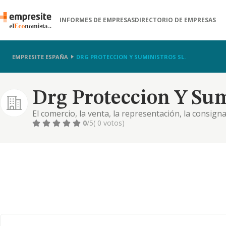
INFORMES DE EMPRESAS
DIRECTORIO DE EMPRESAS
EMPRESITE ESPAÑA
DRG PROTECCION Y SUMINISTROS SL.
Drg Proteccion Y Sum
El comercio, la venta, la representación, la consigna
comercio, así como la exportación e importación de 
0
/5
( 0 votos)
calzado laboral, prendas de vestir, toda clase de pr