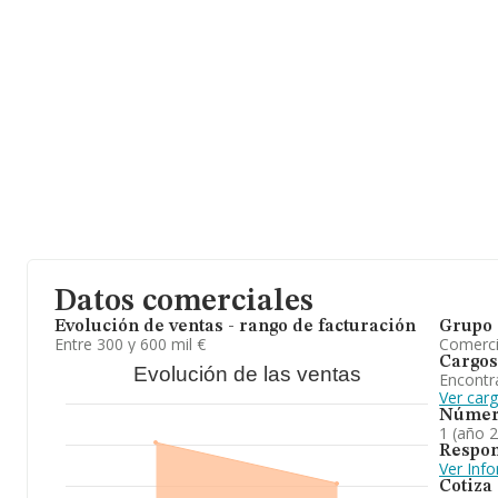
ha posicionado en el ranking de la provincia de Madrid, en la posi
Su email es
drobles@drg.com.es
.
La empresa
Drg Proteccion y Suministros S.L
, B56680523, se 
Plomo Pol Industrial Aymair núm. 4, (28330), San Martin De La V
Con los datos a disposición de INFORMA sobre 11.795 empresas 
sector, a nivel nacional la facturación asciende a 2.738 millones 
de la facturación de ventas entre todas las compañías asciende a
Teniendo en cuenta la información sobre Madrid, en la base d
3465 empresas, cuyas ventas en 2025 han alcanzado los 848 mil
último, con el fin de ampliar la información relativa al ámbito de
antigüedad desde la constitución es de 8 años. La media de emp
es de 1.
Datos comerciales
Evolución de ventas - rango de facturación
Grupo 
Entre 300 y 600 mil €
Comerc
Cargos
Evolución de las ventas
Encontr
Ver car
Númer
1 (año 
Respon
Ver Inf
Cotiza