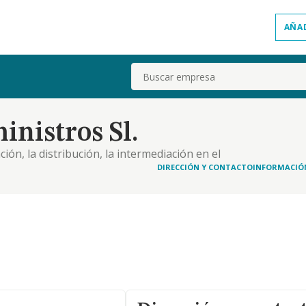
AÑA
Buscar
inistros Sl.
ción, la distribución, la intermediación en el
equipos de protección individual, vestuario,
DIRECCIÓN Y CONTACTO
INFORMACIÓ
oductos textiles, productos alimenticios y bebidas,