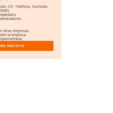
ión, CIF, Teléfono, Domicilio.
ORME).
Empleados.
inistradores.
en otras empresas.
obre la empresa.
omplementaria.
RME GRATUITO