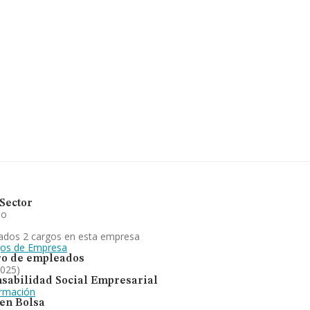
ción 46.788.
encuentra en Calle
ega, Madrid.
pertenecientes al
de euros y el promedio
 los 232 mil euros.
e datos INFORMA constan
lones de euros. Por
 la empresa, la media de
leados de las empresas
Sector
io
ados 2 cargos en esta empresa
gos de Empresa
o de empleados
2025)
sabilidad Social Empresarial
ormación
 en Bolsa