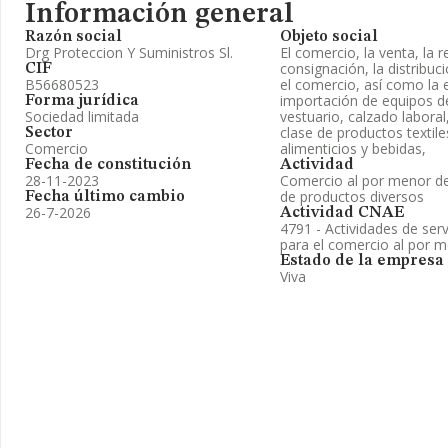
Información general
Razón social
Objeto social
Drg Proteccion Y Suministros Sl.
El comercio, la venta, la 
consignación, la distribuc
CIF
B56680523
el comercio, así como la 
importación de equipos de
Forma jurídica
Sociedad limitada
vestuario, calzado laboral
clase de productos textil
Sector
Comercio
alimenticios y bebidas,
Fecha de constitución
Actividad
28-11-2023
Comercio al por menor de
de productos diversos
Fecha último cambio
26-7-2026
Actividad CNAE
4791 - Actividades de ser
para el comercio al por m
Estado de la empresa
Viva