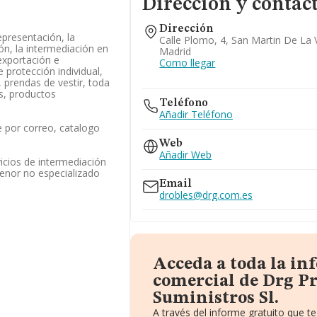
Dirección y contac
Dirección
representación, la
Calle Plomo, 4, San Martin De La 
ión, la intermediación en
Madrid
exportación e
Como llegar
 protección individual,
, prendas de vestir, toda
es, productos
Teléfono
Añadir Teléfono
 por correo, catalogo
Web
Añadir Web
vicios de intermediación
enor no especializado
Email
drobles@drg.com.es
Acceda a toda la i
comercial de Drg Pr
Suministros Sl.
A través del informe gratuito que 