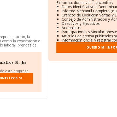
Einforma, donde vas a encontrar:
Datos identificativos: Denominac
Informe Mercantil Completo (B
Gráficos de Evolución Ventas y 
Consejo de Administración y Adm
Directivos y Ejecutivos.
Accionistas.
Participaciones y Vinculaciones 
Artículos de prensa publicados s
representación, la
Información oficial y registral c
así como la exportación e
do laboral, prendas de
QUIERO MI INFO
y bebidas,. La empresa
. Su actividad CNAE es
go 4791. No realiza
stros Sl. ¡Es
os datos disponibles en
 de esta empresa.
r debajo de la media de
INISTROS SL.
os rankings: ha llegado
 siguientes empresas del
upplies S.L
; en cambio,
tor son
Nidara Online
onal, ha alcanzado la
 ranking:
Pinturas Jsa
 debajo, se encuentran:
ility Services S.L
. Se