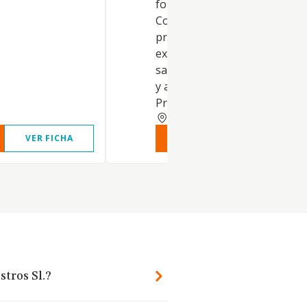
fontanería, ferretería y afines
Comercio al por menor de
productos no perecederos
excluyendo alimentación y
sanitarios. Comercio al por 
y al por menor de tejidos y ro
Prestación de servicios.
MADRID
VER FICHA
VER INFORME
VER FIC
stros Sl.?