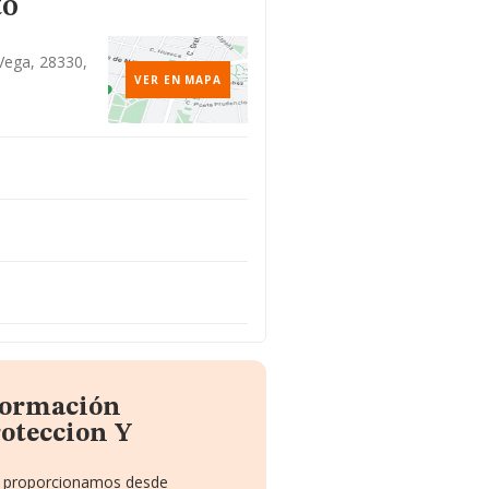
to
Vega, 28330,
VER EN MAPA
nformación
oteccion Y
te proporcionamos desde