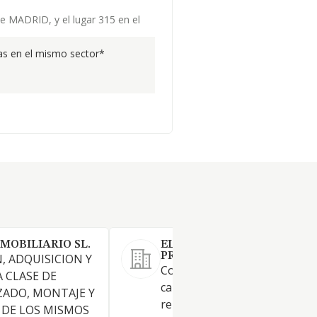
de MADRID, y el lugar 315 en el
s en el mismo sector*
MOBILIARIO SL.
EL ALMACEN DEL
PROFESIONAL SL.
, ADQUISICION Y
Comercio al menor online y v
 CLASE DE
call-center de productos
ZADO, MONTAJE Y
relacionados con la construcc
 DE LOS MISMOS