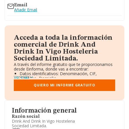
Email
Añadir Email
Acceda a toda la información
comercial de Drink And
Drink In Vigo Hosteleria
Sociedad Limitada.
A través del informe gratuito que te proporcionamos
desde Einforma, donde vas a encontrar:
Datos identificativos: Denominación, CIF,
Ver más
Teléfono, Domicilio.
Informe Mercantil Completo (BORME).
QUIERO MI INFORME GRATUITO
Gráficos de Evolución Ventas y Empleados.
Consejo de Administración y Administradores.
Directivos y Ejecutivos.
Accionistas.
Participaciones y Vinculaciones en otras empresas.
Información general
Artículos de prensa publicados sobre la empresa.
Información oficial y registral complementaria.
Razón social
Drink And Drink In Vigo Hosteleria
Sociedad Limitada.