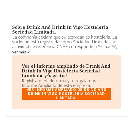
Sobre Drink And Drink In Vigo Hosteleria
Sociedad Limitada.
La compañía declara que su actividad es hostelería. La
sociedad está registrada como Sociedad Limitada. La
actividad de referencia CNAE corresponde a '%cnae%',
cuyo Código es 5611. No realiza actividad de
Ver más
importación y/o exportación.
La sociedad
Drink And Drink In Vigo Hosteleria
Ver el informe ampliado de Drink And
Sociedad Limitada
, con número de identificación fiscal
Drink In Vigo Hosteleria Sociedad
B27862101, tiene su domicilio social establecido en
Limitada. ¡Es gratis!
Calle Eugenio Kraff núm. 52 Bj, (36210), en el municipio
Regístrate en eInforma y te regalamos el
de Vigo, provincia de Pontevedra, Galicia.
Informe Ampliado de esta empresa.
VER INFORME AMPLIADO DE DRINK AND
En base a la información de la que dispone INFORMA
DRINK IN VIGO HOSTELERIA SOCIEDAD
LIMITADA.
sobre 142.938 compañías, a nivel nacional la facturación
asciende a 31.947 millones de euros y se estima que el
promedio de la facturación entre todas las empresas es
de 223 mil euros. Respecto a la información de la
provincia (hablamos de Pontevedra), en la base de
datos INFORMA constan 2162 empresas, con ventas de
341 millones de euros. Finalmente, para completar los
datos de sector los empleados de media son 3; la