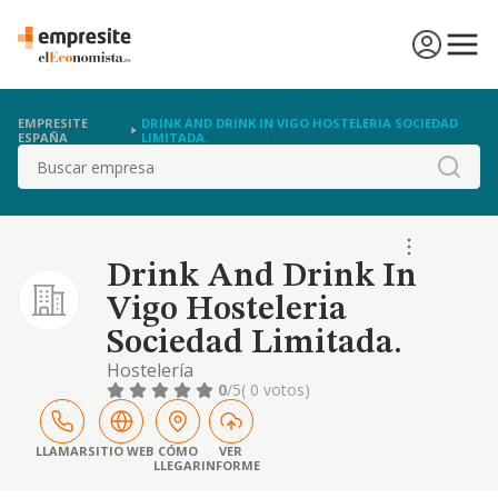
EMPRESITE
DRINK AND DRINK IN VIGO HOSTELERIA SOCIEDAD
ESPAÑA
LIMITADA.
Buscar
Drink And Drink In
Vigo Hosteleria
Sociedad Limitada.
Hostelería
0
/5
( 0 votos)
LLAMAR
SITIO WEB
CÓMO
VER
LLEGAR
INFORME