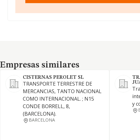
Empresas similares
Empresas similares
CISTERNAS PEROLET SL
TR
JU
TRANSPORTE TERRESTRE DE
Tra
MERCANCIAS, TANTO NACIONAL
int
COMO INTERNACIONAL. ; N15
y c
CONDE BORRELL, 8,
(BARCELONA).
BARCELONA