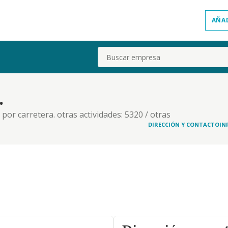
AÑA
Buscar
.
 por carretera. otras actividades: 5320 / otras
automoviles y vehiculos de motor ligeros
DIRECCIÓN Y CONTACTO
IN