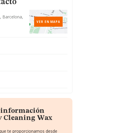
tacto
1, Barcelona,
VER EN MAPA
a información
y Cleaning Wax
o que te proporcionamos desde