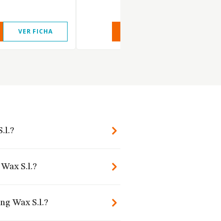
VER FICHA
VER INFORME
VER FIC
.l.?
 Wax S.l.?
ng Wax S.l.?