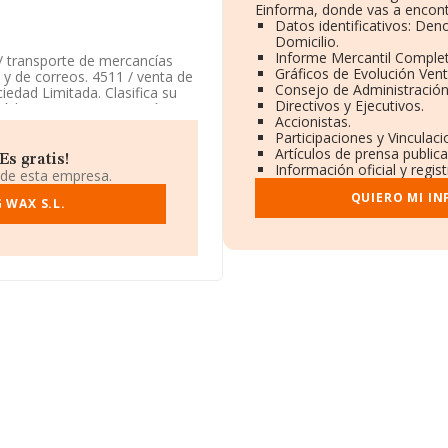
Einforma, donde vas a encont
Datos identificativos: Den
Domicilio.
Informe Mercantil Comple
 / transporte de mercancías
Gráficos de Evolución Ven
s y de correos. 4511 / venta de
Consejo de Administración
edad Limitada. Clasifica su
Directivos y Ejecutivos.
 código 4941. La compañía no
Accionistas.
Participaciones y Vinculac
Artículos de prensa public
 domicilio social establecido
s gratis!
Información oficial y regi
Barcelona, Cataluña.
 de esta empresa.
QUIERO MI I
.013 empresas, en el ámbito
 WAX S.L.
ros y se calcula un promedio de
nte, para completar los datos
 media de empleados de las