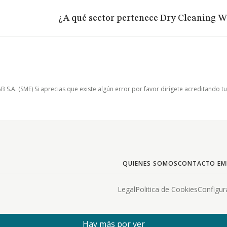
¿A qué sector pertenece Dry Cleaning Wa
.A. (SME) Si aprecias que existe algún error por favor dirígete acreditando t
QUIENES SOMOS
CONTACTO EM
Legal
Politica de Cookies
Configur
Hay más por ver