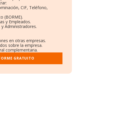
rar:
ominación, CIF, Teléfono,
to (BORME).
tas y Empleados.
 y Administradores.
iones en otras empresas.
ados sobre la empresa.
stral complementaria.
NFORME GRATUITO