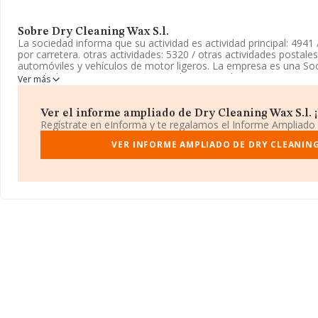
Sobre Dry Cleaning Wax S.l.
La sociedad informa que su actividad es actividad principal: 4941
por carretera. otras actividades: 5320 / otras actividades postale
automóviles y vehículos de motor ligeros. La empresa es una Soci
actividad CNAE como 'Transporte de mercancías por carretera',
Ver más
tiene actividad en mercados exteriores.
La empresa
Dry Cleaning Wax S.L
, con CIF B19975218, tiene su
Ver el informe ampliado de Dry Cleaning Wax S.l. ¡E
en Calle Margarit núm. 1 P. 1 Pta. 1, (08004), en el municipio de 
Regístrate en eInforma y te regalamos el Informe Ampliado
En relación con el sector y disponiendo de los datos de hasta 62
VER INFORME AMPLIADO DE DRY CLEANING
nacional la facturación alcanza la cifra de 44.874 millones de eu
facturación de 723 mil euros entre todas las compañías. Finalme
de sector la antigüedad desde la constitución es de 17 años. La
empresas es de 5.