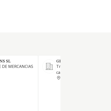
NS SL
GRUAS I TRANSPORTS JM S
E DE MERCANCIAS
Transporte de mercancías po
carretera.
BARCELONA