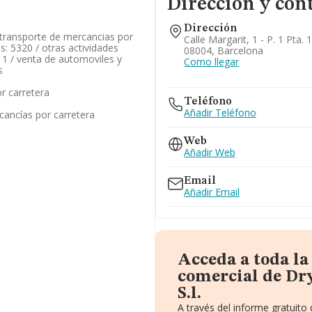
Dirección y con
Dirección
/ transporte de mercancias por
Calle Margarit, 1 - P. 1 Pta. 
es: 5320 / otras actividades
08004, Barcelona
11 / venta de automoviles y
Como llegar
s
r carretera
Teléfono
Añadir Teléfono
cancías por carretera
Web
Añadir Web
Email
Añadir Email
Acceda a toda l
comercial de Dr
S.l.
A través del informe gratuit