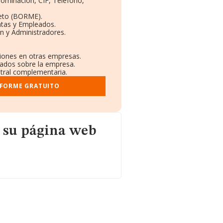
nominación, CIF, Teléfono,
eto (BORME).
ntas y Empleados.
n y Administradores.
ciones en otras empresas.
cados sobre la empresa.
istral complementaria.
NFORME GRATUITO
 web
 su página web