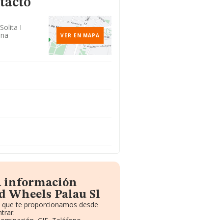
tacto
Solita I
ona
VER EN MAPA
a información
d Wheels Palau Sl
to que te proporcionamos desde
trar: