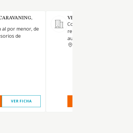
CARAVANING,
VEHICLES DAYTONA SL
Comercio al por mayor y
n al por menor, de
reparación de vehículos
esorios de
automóviles, turismos.
BARCELONA
VER FICHA
VER INFORME
VER FIC