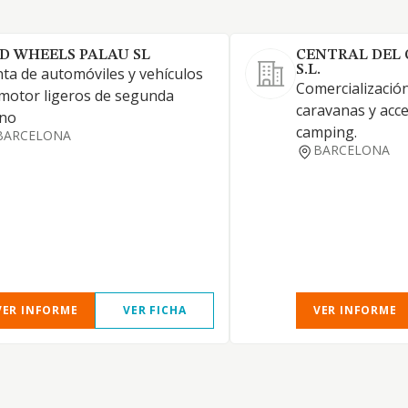
D WHEELS PALAU SL
CENTRAL DEL 
S.L.
ta de automóviles y vehículos
Comercializació
motor ligeros de segunda
caravanas y acc
no
camping.
BARCELONA
BARCELONA
VER INFORME
VER FICHA
VER INFORME