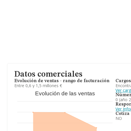
nivel nacional la facturación asciende a 75.934 millones de euros 
compañías es de 2 millones de euros de ventas en 2025. Para apo
interés en el ámbito sectorial, la media de empleados es de 3; la
constitución es de 16 años.
En definitiva, la actividad de
Dtd Wheels Palau S.L
está enfocad
vehículos de motor ligeros de segunda mano. En cuanto a la posic
la empresa ha perdido posiciones frente al 2024. Frente al 2024, 
las empresas en España, la empresa ha retrocedido.
Datos comerciales
Evolución de ventas - rango de facturación
Cargos
Entre 0,6 y 1,5 millones €
Encontr
Ver car
Evolución de las ventas
Númer
0 (año 
Respon
Ver Inf
Cotiza
NO