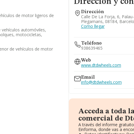
Dirección y con
Dirección
hículos de motor ligeros de
Calle De La Forja, 6, Palau-
Plegamans, 08184, Barcel
Como llegar
 vehículos automóviles,
olques, motocicletas,
Teléfono
938639465
enor de vehículos de motor
Web
www.dtdwheels.com
Email
info@dtdwheels.com
Acceda a toda l
comercial de Dt
A través del informe gratui
Einforma, donde vas a encon