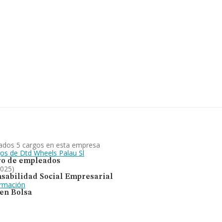
y la media entre todas las
rtar ulterior información de
 antigüedad desde la
a en venta de automóviles y
ión en el ranking de sectores,
en el ranking nacional, de todas
ados 5 cargos en esta empresa
gos de Dtd Wheels Palau Sl
o de empleados
2025)
sabilidad Social Empresarial
ormación
 en Bolsa