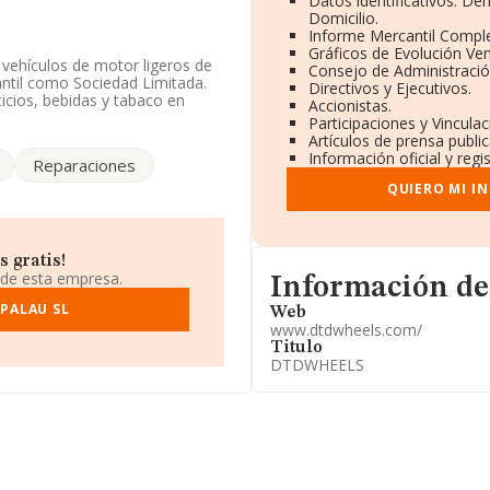
Datos identificativos: De
Domicilio.
Informe Mercantil Compl
Gráficos de Evolución Ve
vehículos de motor ligeros de
Consejo de Administració
ntil como Sociedad Limitada.
Directivos y Ejecutivos.
icios, bebidas y tabaco en
Accionistas.
Participaciones y Vincula
Artículos de prensa publi
ndo a los niveles de
Información oficial y reg
Reparaciones
a caído 128 puestos a nivel
l año anterior. Se encuentran
QUIERO MI I
ro Txingudi S.L
y
 por debajo en el ranking de
l ranking nacional, ha caído
os. Se encuentran en una mejor
 gratis!
& Form S.L
, sin embargo, está
Informacion de su página
 de esta empresa.
Información de
Clinica Dental Dr Lebreux
 provincial pasando del 24.896
PALAU SL
Web
www.dtdwheels.com/
Titulo
heels.com
. Para saber más
DTDWHEELS
.com
.
, está situada en Calle De La
s, provincia de Barcelona,
ertenecientes al sector, a