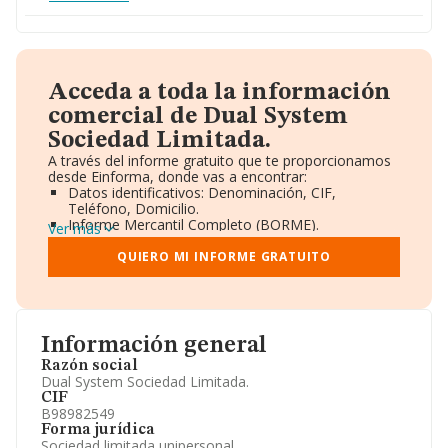
Acceda a toda la información
comercial de Dual System
Sociedad Limitada.
A través del informe gratuito que te proporcionamos
desde Einforma, donde vas a encontrar:
Datos identificativos: Denominación, CIF,
Teléfono, Domicilio.
Informe Mercantil Completo (BORME).
Ver más
Gráficos de Evolución Ventas y Empleados.
Consejo de Administración y Administradores.
QUIERO MI INFORME GRATUITO
Directivos y Ejecutivos.
Accionistas.
Participaciones y Vinculaciones en otras empresas.
Artículos de prensa publicados sobre la empresa.
Información oficial y registral complementaria.
Información general
Razón social
Dual System Sociedad Limitada.
CIF
B98982549
Forma jurídica
Sociedad limitada unipersonal