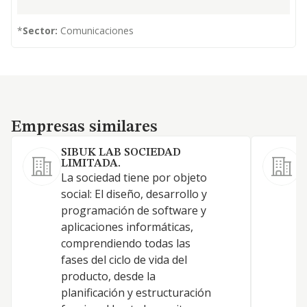
*
Sector:
Comunicaciones
Empresas similares
Empresas similares
SIBUK LAB SOCIEDAD
LIMITADA.
La sociedad tiene por objeto
1
social: El diseño, desarrollo y
p
programación de software y
a
aplicaciones informáticas,
a
comprendiendo todas las
i
fases del ciclo de vida del
s
producto, desde la
o
planificación y estructuración
i