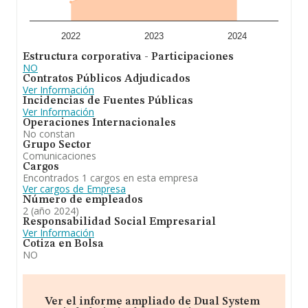
ventas en 2024. Teniendo en cuenta la información
sobre Valencia, en la base de datos INFORMA constan
1559 empresas, con ventas en 2024 de hasta 336
millones de euros. Finalmente, para completar los datos
2022
2023
2024
de sector, en 2024, la media de antigüedad desde la
Estructura corporativa - Participaciones
constitución es de 10 años. La media de empleados es
NO
de 5.
Contratos Públicos Adjudicados
Ver Información
A modo de conclusión,
Dual System Sociedad
Incidencias de Fuentes Públicas
Limitada
se emplea en la explotación electrónica por
Ver Información
cuenta de terceros y actividades de programación
Operaciones Internacionales
electrónica. siendo el código de clasificación nacional de
No constan
actividades económicas (c.n.a.e.) de la actividad principal
Grupo Sector
el 62.01. En cuanto a la posición en el ranking de
Comunicaciones
sectores, la empresa ha perdido posiciones frente al
Cargos
2023. En cuanto a la posición en el ranking nacional, la
Encontrados 1 cargos en esta empresa
empresa ha perdido posiciones frente al 2023.
Ver cargos de Empresa
Número de empleados
2 (año 2024)
Responsabilidad Social Empresarial
Ver Información
Cotiza en Bolsa
NO
Ver el informe ampliado de Dual System