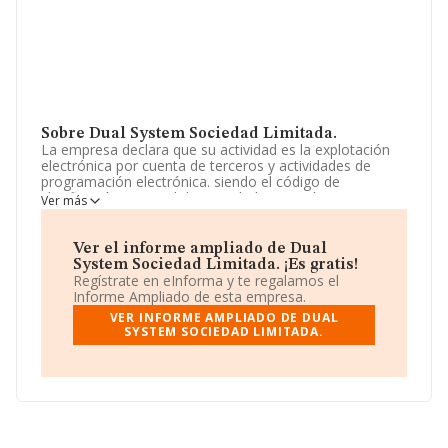
Sobre Dual System Sociedad Limitada.
La empresa declara que su actividad es la explotación
electrónica por cuenta de terceros y actividades de
programación electrónica. siendo el código de
clasificación nacional de actividades económicas
Ver más
(c.n.a.e.) de la actividad principal el 62.01. La empresa es
una Sociedad Limitada. Su CNAE corresponde a 6210
con código '%cnae%'. La empresa no tiene actividad en
Ver el informe ampliado de Dual
mercados exteriores.
System Sociedad Limitada. ¡Es gratis!
Regístrate en eInforma y te regalamos el
No ha habido variación en cuanto al número de
Informe Ampliado de esta empresa.
empleados con respecto al 2023 y teniendo en cuenta
VER INFORME AMPLIADO DE DUAL
la información a disposición de INFORMA, ha contado
SYSTEM SOCIEDAD LIMITADA.
con un número de empleados inferior a la media de
sector.
Respecto a la posición de la empresa según los niveles
de facturación, en los distintos rankings, INFORMA
facilita la siguiente información: la empresa ha
retrocedido 106 puestos en el ranking sectorial,