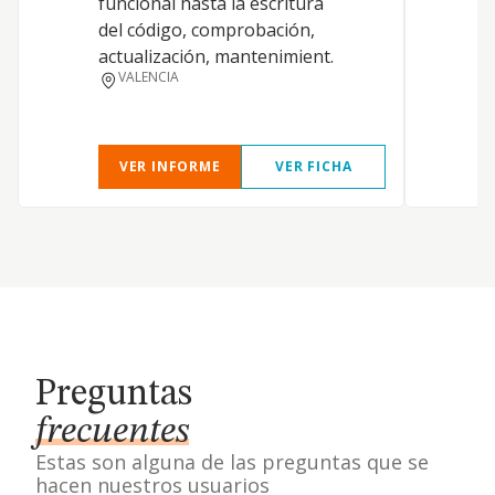
funcional hasta la escritura
d
del código, comprobación,
p
actualización, mantenimient.
a
VALENCIA
t
d
VER INFORME
VER FICHA
Preguntas
frecuentes
Estas son alguna de las preguntas que se
hacen nuestros usuarios