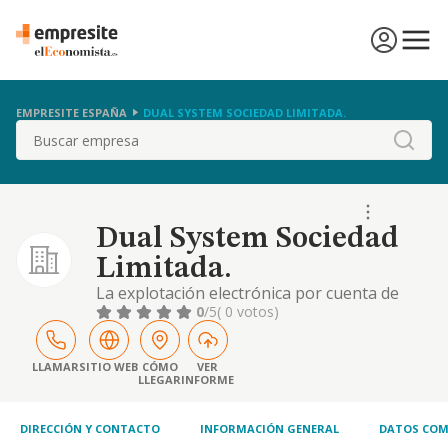
EMPRESITE ESPAÑA
DUAL SYSTEM SOCIEDAD LIMITADA.
Buscar
Dual System Sociedad
Limitada.
La explotación electrónica por cuenta de
terceros y actividades de programación
0
/5
( 0 votos)
electrónica. siendo el código de clasificación
nacional de actividades económicas (c.n.a.e.)
de la actividad principal el 62.01
LLAMAR
SITIO WEB
CÓMO
VER
LLEGAR
INFORME
DIRECCIÓN Y CONTACTO
INFORMACIÓN GENERAL
DATOS COM