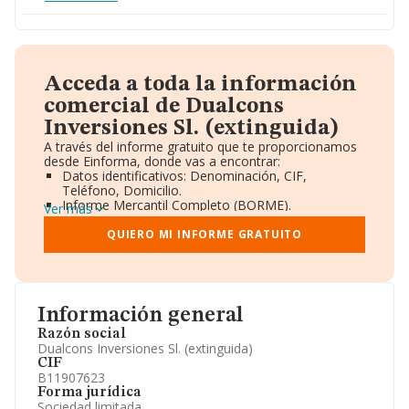
Acceda a toda la información
comercial de Dualcons
Inversiones Sl. (extinguida)
A través del informe gratuito que te proporcionamos
desde Einforma, donde vas a encontrar:
Datos identificativos: Denominación, CIF,
Teléfono, Domicilio.
Informe Mercantil Completo (BORME).
Ver más
Gráficos de Evolución Ventas y Empleados.
Consejo de Administración y Administradores.
QUIERO MI INFORME GRATUITO
Directivos y Ejecutivos.
Accionistas.
Participaciones y Vinculaciones en otras empresas.
Artículos de prensa publicados sobre la empresa.
Información oficial y registral complementaria.
Información general
Razón social
Dualcons Inversiones Sl. (extinguida)
CIF
B11907623
Forma jurídica
Sociedad limitada