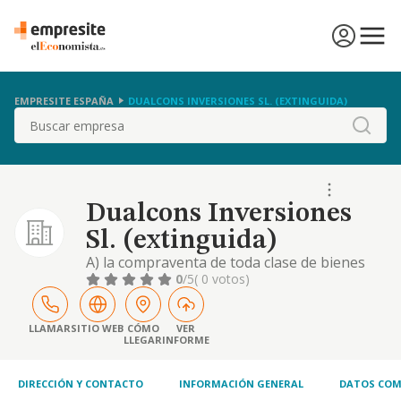
EMPRESITE ESPAÑA
DUALCONS INVERSIONES SL. (EXTINGUIDA)
Buscar
Dualcons Inversiones
Sl. (extinguida)
A) la compraventa de toda clase de bienes
inmuebles, terrenos, edificios, rústicas, la
0
/5
( 0 votos)
promoción, construcción, urbanización y
compraventa, aquiler o explotación de
bienes inmuebles. b) la ejecución de obras
LLAMAR
SITIO WEB
CÓMO
VER
LLEGAR
INFORME
públicas y privadas, de saneamientos y
construcción. c) la explotación de fincas
DIRECCIÓN Y CONTACTO
INFORMACIÓN GENERAL
DATOS COM