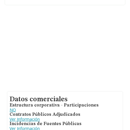
Con los datos a disposición de INFORMA sobre 36.850
empresas pertenecientes al sector, en el ámbito
nacional la facturación alcanza la cifra de 5.912 millones
de euros y se estima que el promedio de la facturación
entre todas las empresas es de 160 mil euros. Respecto
a la información de la provincia (hablamos de Cádiz), en
la base de datos de INFORMA aparecen 747 empresas,
con ventas en el año 2019 de 40 millones de euros.
Como información adicional de interés, la antigüedad
alcanza los 16 años desde la constitución. Los
empleados de media son 2.
Datos comerciales
Estructura corporativa - Participaciones
NO
Contratos Públicos Adjudicados
Ver Información
Incidencias de Fuentes Públicas
Ver Información