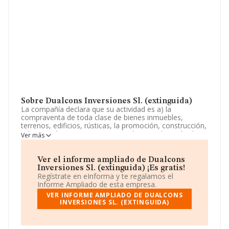
Sobre Dualcons Inversiones Sl. (extinguida)
La compañía declara que su actividad es a) la
compraventa de toda clase de bienes inmuebles,
terrenos, edificios, rústicas, la promoción, construcción,
urbanización y compraventa, aquiler o explotación de
Ver más
bienes inmuebles. b) la ejecución de obras públicas y
privadas, de saneamientos y construcción. c) la
explotación de fincas. La empresa está registrada como
Ver el informe ampliado de Dualcons
Sociedad Limitada. Tiene CNAE: 6832 - 'Gestión y
Inversiones Sl. (extinguida) ¡Es gratis!
administración de la propiedad inmobiliaria'. La sociedad
Regístrate en eInforma y te regalamos el
no tiene actividad en mercados exteriores.
Informe Ampliado de esta empresa.
VER INFORME AMPLIADO DE DUALCONS
La sociedad
Dualcons Inversiones S.L. (extinguida)
,
INVERSIONES SL. (EXTINGUIDA)
NIF B11907623, tiene domicilio fiscal en Calle Laureano
De Toro Figueroa núm. 15, (11630), Arcos De La
Frontera, Cádiz, Andalucía.