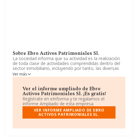
Sobre Ebro Activos Patrimoniales Sl.
La sociedad informa que su actividad es la realización
de toda clase de actividades comprendidas dentro del
sector inmobiliario, incluyendo por tanto, las diversas
actividades de promoción, urbanización, explotación,
Ver más
parcelación, tenencia, administración, arrendamiento,
compra y venta de fincas o inmuebles, cualquiera que
sea su clase, de. La empresa aparece inscrita en el
Ver el informe ampliado de Ebro
Registro Mercantil como Sociedad Limitada. Su CNAE
Activos Patrimoniales Sl. ¡Es gratis!
corresponde a 6820 con código 'Alquiler de bienes
Regístrate en eInforma y te regalamos el
inmobiliarios por cuenta propia'. La compañía no tiene
Informe Ampliado de esta empresa.
actividad en mercados exteriores.
VER INFORME AMPLIADO DE EBRO
ACTIVOS PATRIMONIALES SL.
Teniendo en cuenta la información a disposición de
INFORMA, ha contado con un número de empleados
inferior a la media de sector.
Para llamar las oficinas se puede hacer a través del