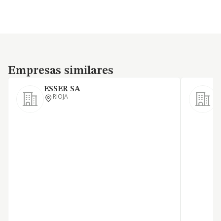
Empresas similares
Empresas similares
ESSER SA
RIOJA
E
D
L