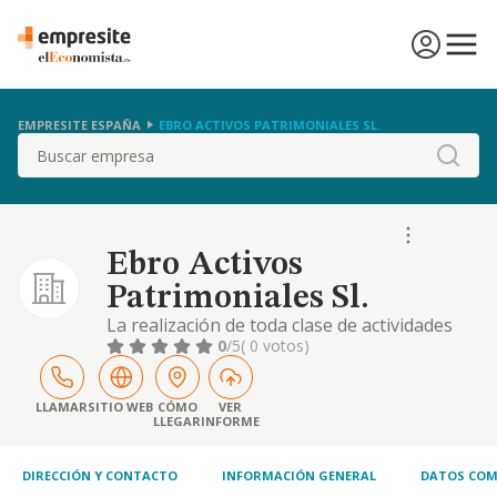
EMPRESITE ESPAÑA
EBRO ACTIVOS PATRIMONIALES SL.
Buscar
Ebro Activos
Patrimoniales Sl.
La realización de toda clase de actividades
comprendidas dentro del sector inmobiliario,
0
/5
( 0 votos)
incluyendo por tanto, las diversas
actividades de promoción, urbanización,
explotación, parcelación, tenencia,
LLAMAR
SITIO WEB
CÓMO
VER
LLEGAR
INFORME
administración, arrendamiento, compra y
venta de fincas o inmuebles, cualquiera que
sea su clase, de
DIRECCIÓN Y CONTACTO
INFORMACIÓN GENERAL
DATOS COM