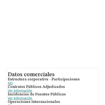
número 941486362 y su email es
administración@cauchosebro.com
.
La empresa
Ebro Activos Patrimoniales S.L
, NIF
B13828959, tiene domicilio fiscal en Calle General Vara
De Rey núm. 9 Piso 4 L, (26001), Logroño, La Rioja.
En relación con el sector y disponiendo de los datos de
hasta 133.138 empresas, a nivel nacional la facturación
asciende a 22.790 millones de euros y se calcula un
promedio de facturación de 171 mil euros entre todas
las compañías. En relación con la información de la
provincia de La Rioja, en la base de datos de INFORMA
aparecen 641 empresas, cuyas ventas han obtenido los
54 millones de euros. Por último, con el fin de ampliar la
información relativa al ámbito de la empresa, la
antigüedad desde la constitución es de 24 años. La
media de empleados de las empresas es de 1.
Datos comerciales
Estructura corporativa - Participaciones
NO
Contratos Públicos Adjudicados
Ver Información
Incidencias de Fuentes Públicas
Ver Información
Operaciones Internacionales