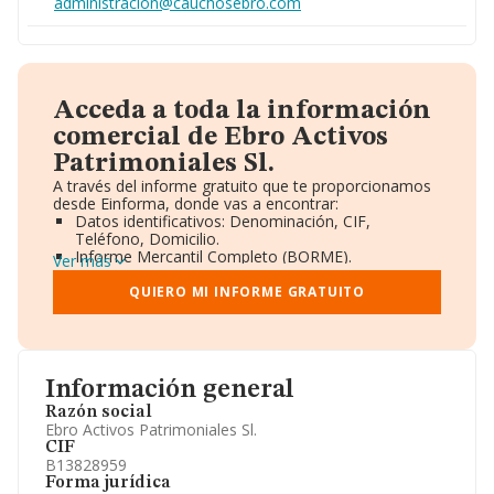
administracion@cauchosebro.com
Acceda a toda la información
comercial de Ebro Activos
Patrimoniales Sl.
A través del informe gratuito que te proporcionamos
desde Einforma, donde vas a encontrar:
Datos identificativos: Denominación, CIF,
Teléfono, Domicilio.
Informe Mercantil Completo (BORME).
Ver más
Gráficos de Evolución Ventas y Empleados.
Consejo de Administración y Administradores.
QUIERO MI INFORME GRATUITO
Directivos y Ejecutivos.
Accionistas.
Participaciones y Vinculaciones en otras empresas.
Artículos de prensa publicados sobre la empresa.
Información oficial y registral complementaria.
Información general
Razón social
Ebro Activos Patrimoniales Sl.
CIF
B13828959
Forma jurídica