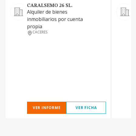
CARALSEMO 26 SL.
Alquiler de bienes
inmobiliarios por cuenta
propia
A
CACERES
P
M
VER INFORME
VER FICHA