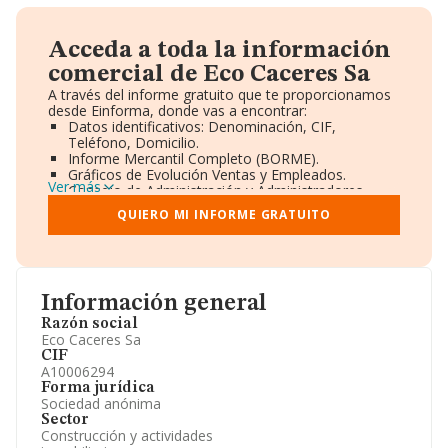
Acceda a toda la información
comercial de Eco Caceres Sa
A través del informe gratuito que te proporcionamos
desde Einforma, donde vas a encontrar:
Datos identificativos: Denominación, CIF,
Teléfono, Domicilio.
Informe Mercantil Completo (BORME).
Gráficos de Evolución Ventas y Empleados.
Ver más
Consejo de Administración y Administradores.
Directivos y Ejecutivos.
QUIERO MI INFORME GRATUITO
Accionistas.
Participaciones y Vinculaciones en otras empresas.
Artículos de prensa publicados sobre la empresa.
Información oficial y registral complementaria.
Información general
Razón social
Eco Caceres Sa
CIF
A10006294
Forma jurídica
Sociedad anónima
Sector
Construcción y actividades