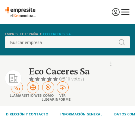
EMPRESITE ESPAÑA
ECO CACERES SA
Buscar
Eco Caceres Sa
0
/5
( 0 votos)
LLAMAR
SITIO WEB
CÓMO
VER
LLEGAR
INFORME
DIRECCIÓN Y CONTACTO
INFORMACIÓN GENERAL
DATOS COM