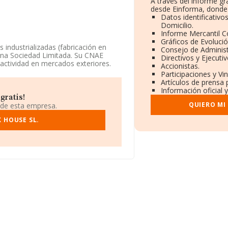
A través del informe g
desde Einforma, donde 
Datos identificativo
Domicilio.
Informe Mercantil 
Gráficos de Evoluci
 industrializadas (fabricación en
Consejo de Administ
una Sociedad Limitada. Su CNAE
Directivos y Ejecutiv
ctividad en mercados exteriores.
Accionistas.
Participaciones y Vi
tar su página web aquí:
Artículos de prensa 
Información oficial 
gratis!
 fiscal B56120363, se encuentra en
QUIERO MI
 de esta empresa.
 Córdoba, Andalucía.
 HOUSE SL.
48 compañías, a nivel nacional la
el promedio de la facturación entre
ón de la provincia (hablamos de
 con ventas en el año 2025 de 367
 las compañías, la media de
 años desde la constitución.