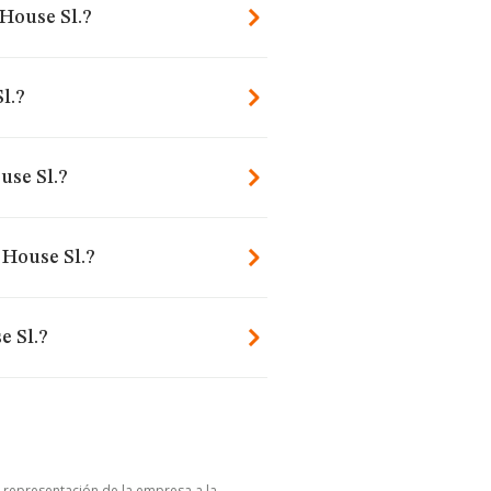
House Sl.?
l.?
se Sl.?
 House Sl.?
e Sl.?
u representación de la empresa a la