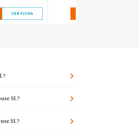
VER FICHA
VER INFORME
VER FIC
l.?
use Sl.?
use Sl.?