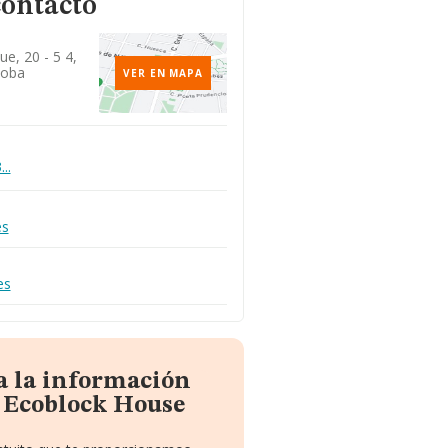
contacto
e, 20 - 5 4,
doba
VER EN MAPA
..
es
es
a la información
 Ecoblock House