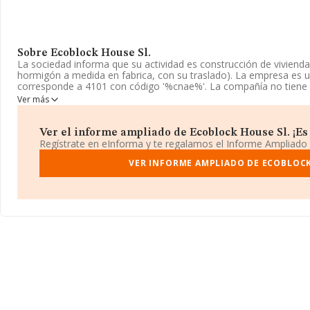
Sobre Ecoblock House Sl.
La sociedad informa que su actividad es construcción de viviendas
hormigón a medida en fabrica, con su traslado). La empresa es 
corresponde a 4101 con código '%cnae%'. La compañía no tiene a
Ver más
La dirección de correo es
info@ecoblockhouse.es
. Puedes consul
www.ecoblockhouse.es
.
Ver el informe ampliado de Ecoblock House Sl. ¡Es 
La sociedad
Ecoblock House S.L
, con número de identificación
Regístrate en eInforma y te regalamos el Informe Ampliado
Avenida Gran Via Parque núm. 20 5 4, (14005), en el municipio de
VER INFORME AMPLIADO DE ECOBLOCK
En base a la información de la que dispone INFORMA sobre 188.9
facturación asciende a 36.783 millones de euros y se estima que 
todas las empresas es de 194 mil euros. Respecto a la informaci
Córdoba), en la base de datos INFORMA constan 2315 empresas,
millones de euros. Con el fin de ampliar la información relativa a
empleados de las empresas es de 2; la antigüedad alcanza los 17