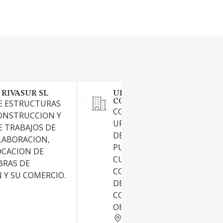
RIVASUR SL
UBECORD DE
CONSTRUCCIONES SL
E ESTRUCTURAS
CONSTRUCCION, PROMOCIO
ONSTRUCCION Y
URBANIZACION Y REALIZAC
E TRABAJOS DE
DE TODA CLASE DE OBRAS
ELABORACION,
PUBLICAS Y PRIVADAS, POR
OCACION DE
CUENTA PROPIA O DE TERCE
BRAS DE
CONSTRUCCION E INSTALA
Y SU COMERCIO.
DE LOS SERVICIOS
COMPLEMENTARIOS A DICH
OBRAS COMPRAVENTA, URB
CORDOBA