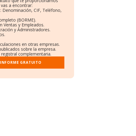
ratuito que te proporcionamos
vas a encontrar:
s: Denominación, CIF, Teléfono,
Completo (BORME).
ón Ventas y Empleados.
ración y Administradores.
os.
nculaciones en otras empresas.
publicados sobre la empresa.
y registral complementaria.
 INFORME GRATUITO