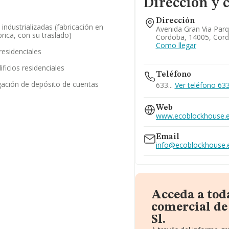
Dirección y 
Dirección
industrializadas (fabricación en
Avenida Gran Via Parqu
ica, con su traslado)
Cordoba, 14005, Cor
Como llegar
residenciales
ficios residenciales
Teléfono
gación de depósito de cuentas
633...
Ver teléfono 633.
Web
www.ecoblockhouse.
Email
info@ecoblockhouse.
Acceda a tod
comercial de
Sl.