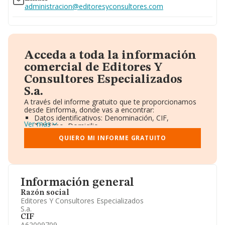
administracion@editoresyconsultores.com
Acceda a toda la información
comercial de Editores Y
Consultores Especializados
S.a.
A través del informe gratuito que te proporcionamos
desde Einforma, donde vas a encontrar:
Datos identificativos: Denominación, CIF,
Ver más
Teléfono, Domicilio.
Informe Mercantil Completo (BORME).
QUIERO MI INFORME GRATUITO
Gráficos de Evolución Ventas y Empleados.
Consejo de Administración y Administradores.
Directivos y Ejecutivos.
Accionistas.
Participaciones y Vinculaciones en otras empresas.
Información general
Artículos de prensa publicados sobre la empresa.
Información oficial y registral complementaria.
Razón social
Editores Y Consultores Especializados
S.a.
CIF
A62009709