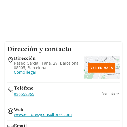
Dirección y contacto
Dirección
Paseo Garcia I Faria, 29, Barcelona,
08005, Barcelona
VER EN MAPA
Como llegar
Teléfono
Ver más
936552365
934939900
Web
www.editoresyconsultores.com
Email