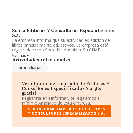
Sobre Editores Y Consultores Especializados
S.a.
La empresa informa que su actividad es edición de
libros principalmente educativos. La empresa está
registrada como Sociedad Anónima. Su CNAE
corresponde a 5811 con código 'Edición de libros'. La
Ver más
empresa es exportadora.
Actividades relacionadas
Inmobiliarias
Dentro del ranking de empresas elaborado por
INFORMA, atendiendo a los niveles de facturación,
podemos decir de la compañía que: en 2025, la
compañía ha perdido 64 puestos en el ranking sectorial,
Ver el informe ampliado de Editores Y
pasando del 156 al 220. Éstas son algunas de las
Consultores Especializados S.a. ¡Es
empresas que la superan en el ranking de sectores:
gratis!
Olmak Trade S.L
y
Ediciones El Grano de Mostaza
Regístrate en eInforma y te regalamos el
S.L
; algunas de las empresas que la siguen en la
Informe Ampliado de esta empresa.
clasificación del sector son
Grupo Aula Medica S.L
y
VER INFORME AMPLIADO DE EDITORES
Urban Next Europe S.L
. En el ranking nacional, ha
Y CONSULTORES ESPECIALIZADOS S.A.
bajado 84.718 puestos pasando del 141.217 al 225.935.
Las siguientes empresas la superan en el ranking:
Somagic S.L
y
Electromontajes Ismon S.L
; entre las
compañías que se colocan por detrás podemos