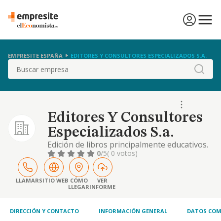
EMPRESITE ESPAÑA
EDITORES Y CONSULTORES ESPECIALIZADOS S.A.
Buscar
Editores Y Consultores
Especializados S.a.
Edición de libros principalmente educativos.
0
/5
( 0 votos)
LLAMAR
SITIO WEB
CÓMO
VER
LLEGAR
INFORME
DIRECCIÓN Y CONTACTO
INFORMACIÓN GENERAL
DATOS COM