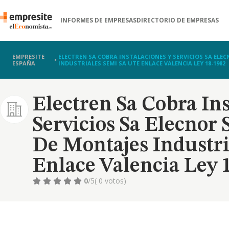
INFORMES DE EMPRESAS
DIRECTORIO DE EMPRESAS
EMPRESITE
ELECTREN SA COBRA INSTALACIONES Y SERVICIOS SA ELE
ESPAÑA
INDUSTRIALES SEMI SA UTE ENLACE VALENCIA LEY 18-1982
Electren Sa Cobra Ins
Servicios Sa Elecnor
De Montajes Industri
Enlace Valencia Ley 
0
/5
( 0 votos)