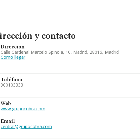
irección y contacto
Dirección
Calle Cardenal Marcelo Spinola, 10, Madrid, 28016, Madrid
Como llegar
Teléfono
900103333
917481320
915551315
Web
914569500
www.grupocobra.com
Email
central@grupocobra.com