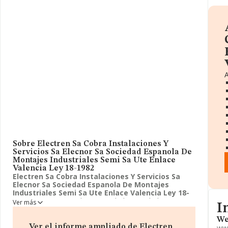
A
Sobre Electren Sa Cobra Instalaciones Y
Servicios Sa Elecnor Sa Sociedad Espanola De
Montajes Industriales Semi Sa Ute Enlace
Valencia Ley 18-1982
Electren Sa Cobra Instalaciones Y Servicios Sa
Elecnor Sa Sociedad Espanola De Montajes
Industriales Semi Sa Ute Enlace Valencia Ley 18-
1982
tiene 17 años de antigüedad acumulados.
In
Ver más
I
Electren Sa Cobra Instalaciones Y Servicios Sa
Elecnor Sa Sociedad Espanola De Montajes
We
Industriales Semi Sa Ute Enlace Valencia Ley 18-
Ver el informe ampliado de Electren
ww