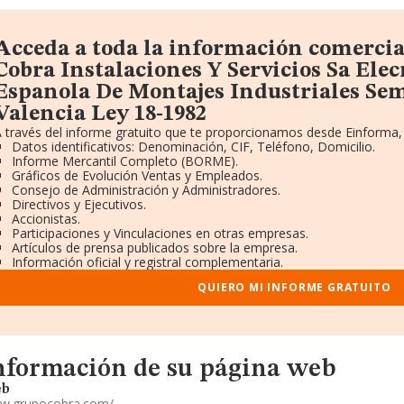
Acceda a toda la información comercia
Cobra Instalaciones Y Servicios Sa Ele
Espanola De Montajes Industriales Sem
Valencia Ley 18-1982
 través del informe gratuito que te proporcionamos desde Einforma,
Datos identificativos: Denominación, CIF, Teléfono, Domicilio.
Informe Mercantil Completo (BORME).
Gráficos de Evolución Ventas y Empleados.
Consejo de Administración y Administradores.
Directivos y Ejecutivos.
Accionistas.
Participaciones y Vinculaciones en otras empresas.
Artículos de prensa publicados sobre la empresa.
Información oficial y registral complementaria.
QUIERO MI INFORME GRATUITO
formacion de su página web
nformación de su página web
b
w.grupocobra.com/