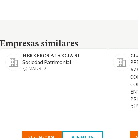
Empresas similares
Empresas similares
HERREROS ALARCIA SL
CL
Sociedad Patrimonial.
PR
MADRID
AZ
CO
CO
EN
PR
VER INFORME
VER FICHA