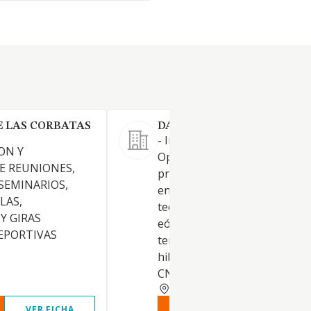
E LAS CORBATAS
DARGON RE-ENERGY SL.
- Ingeniería, Construcción,
ON Y
Operación, y explotación de
E REUNIONES,
proyectos de energía renovab
 SEMINARIOS,
entre otras las siguientes
LAS,
tecnologías, solar fotovoltaic
Y GIRAS
eólica on-shore, eólica off-sh
DEPORTIVAS
termosolar, hidrogeno, bater
hibridación entre tecnologías
CNAE 7112
MADRID
VER FICHA
VER INFORME
VER FIC