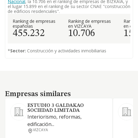
Nacional
, la 10.706 en el ranking de empresas de BIZKAIA, y
el lugar 15.899 en el ranking de su sector CNAE "construcción
de edificios residenciales".
Ranking de empresas
Ranking de empresas
Rankin
españolas
en VIZCAYA
en el 
455.232
10.706
15.
*
Sector:
Construcción y actividades inmobiliarias
Empresas similares
Empresas similares
ESTUDIO 3 GALDAKAO
SOCIEDAD LIMITADA
Interiorismo, reformas,
edificación...
VIZCAYA
E