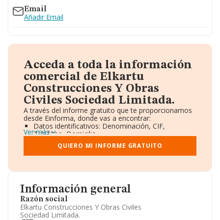
Email
Añadir Email
Acceda a toda la información
comercial de Elkartu
Construcciones Y Obras
Civiles Sociedad Limitada.
A través del informe gratuito que te proporcionamos
desde Einforma, donde vas a encontrar:
Datos identificativos: Denominación, CIF,
Ver más
Teléfono, Domicilio.
Informe Mercantil Completo (BORME).
QUIERO MI INFORME GRATUITO
Gráficos de Evolución Ventas y Empleados.
Consejo de Administración y Administradores.
Directivos y Ejecutivos.
Accionistas.
Participaciones y Vinculaciones en otras empresas.
Información general
Artículos de prensa publicados sobre la empresa.
Información oficial y registral complementaria.
Razón social
Elkartu Construcciones Y Obras Civiles
Sociedad Limitada.