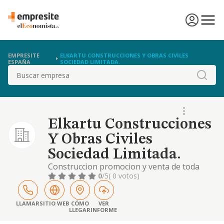
EMPRESITE
ELKARTU CONSTRUCCIONES Y OBRAS CIVILES
ESPAÑA
SOCIEDAD LIMITADA.
Buscar
Elkartu Construcciones
Y Obras Civiles
Sociedad Limitada.
Construccion promocion y venta de toda
clase de edificaciones.
0
/5
( 0 votos)
LLAMAR
SITIO WEB
CÓMO
VER
LLEGAR
INFORME