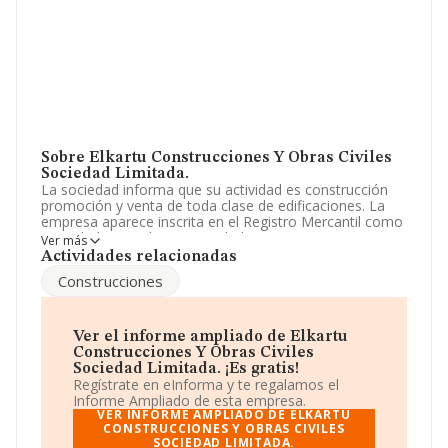
Sobre Elkartu Construcciones Y Obras Civiles
Sociedad Limitada.
La sociedad informa que su actividad es construcción
promoción y venta de toda clase de edificaciones. La
empresa aparece inscrita en el Registro Mercantil como
Sociedad Limitada. Su actividad CNAE es '%cnae%' con
Ver más
código 4101. No realiza actividad de importación y/o
Actividades relacionadas
exportación.
Construcciones
Acerca de la información en los distintos rankings: en
2024 la empresa ha caído 2.620 puestos a nivel sectorial
pasando a ocupar la posición 15.761, frente a la 13.141
Ver el informe ampliado de Elkartu
del año anterior. En el ranking del sector, delante de la
Construcciones Y Obras Civiles
empresa están compañías como, por ejemplo:
Serinvia
Sociedad Limitada. ¡Es gratis!
Reformalia S.L
y
Tabiqueria Seca Andres Cella S.L
;
Regístrate en eInforma y te regalamos el
algunas de las empresas que están por debajo en el
Informe Ampliado de esta empresa.
ranking de sectores son
Best Reformas Dani S.L
y
VER INFORME AMPLIADO DE ELKARTU
Fesara S.L
CONSTRUCCIONES Y OBRAS CIVILES
. En el ranking nacional, ha caído pasando de
SOCIEDAD LIMITADA.
la posición 377.604 a 453.765, bajando 76.161 puestos.