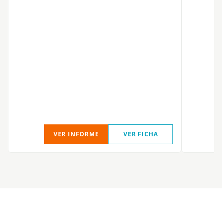
S
VER INFORME
VER FICHA