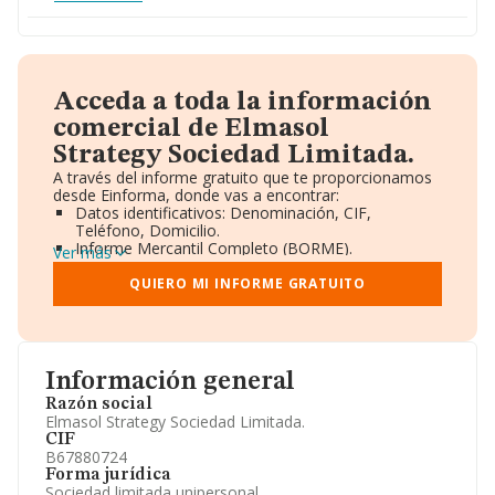
Acceda a toda la información
comercial de Elmasol
Strategy Sociedad Limitada.
A través del informe gratuito que te proporcionamos
desde Einforma, donde vas a encontrar:
Datos identificativos: Denominación, CIF,
Teléfono, Domicilio.
Informe Mercantil Completo (BORME).
Ver más
Gráficos de Evolución Ventas y Empleados.
Consejo de Administración y Administradores.
QUIERO MI INFORME GRATUITO
Directivos y Ejecutivos.
Accionistas.
Participaciones y Vinculaciones en otras empresas.
Artículos de prensa publicados sobre la empresa.
Información oficial y registral complementaria.
Información general
Razón social
Elmasol Strategy Sociedad Limitada.
CIF
B67880724
Forma jurídica
Sociedad limitada unipersonal