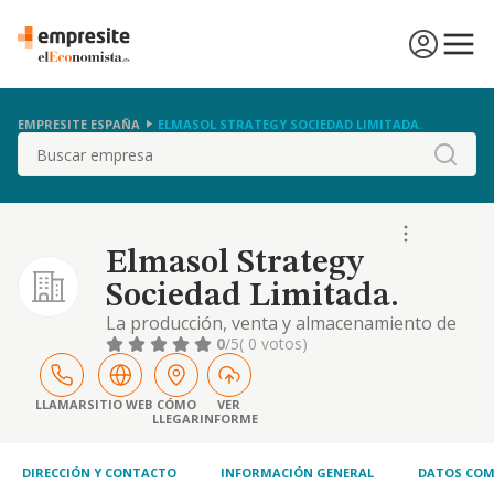
EMPRESITE ESPAÑA
ELMASOL STRATEGY SOCIEDAD LIMITADA.
Buscar
Elmasol Strategy
Sociedad Limitada.
La producción, venta y almacenamiento de
energía eléctrica y térmica de origen
0
/5
( 0 votos)
renovable así como la explotación y
desarrollo de proyectos relacionados con
energías de origen renovable -eólica,
LLAMAR
SITIO WEB
CÓMO
VER
LLEGAR
INFORME
fotovoltaica y de cualquier otro tipo-
DIRECCIÓN Y CONTACTO
INFORMACIÓN GENERAL
DATOS COM