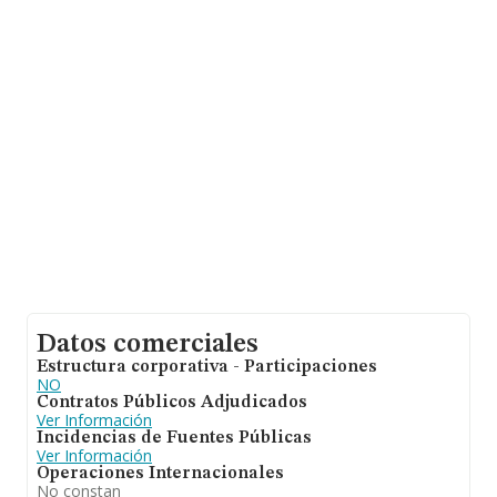
sobre 46.044 compañías, a nivel nacional la facturación
asciende a 23.269 millones de euros y el promedio de la
facturación de ventas entre todas las compañías
asciende a los 505 mil euros. Teniendo en cuenta la
información sobre Sevilla, en la base de datos de
INFORMA aparecen 3329 empresas, cuyas ventas han
alcanzado los 1.034 millones de euros. Como
información adicional de interés, la antigüedad desde la
constitución es de 14 años. La media de empleados de
las empresas es de 1.
Datos comerciales
Estructura corporativa - Participaciones
NO
Contratos Públicos Adjudicados
Ver Información
Incidencias de Fuentes Públicas
Ver Información
Operaciones Internacionales
No constan