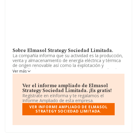
Sobre Elmasol Strategy Sociedad Limitada.
La compañía informa que su actividad es la producción,
venta y almacenamiento de energía eléctrica y térmica
de origen renovable así como la explotación y
desarrollo de proyectos relacionados con energías de
Ver más
origen renovable -eólica, fotovoltaica y de cualquier
otro tipo-. La sociedad está registrada como Sociedad
Limitada. La actividad de referencia CNAE corresponde
Ver el informe ampliado de Elmasol
a 'Transporte de energía eléctrica', cuyo Código es
Strategy Sociedad Limitada. ¡Es gratis!
3512. La sociedad no tiene actividad en mercados
Regístrate en eInforma y te regalamos el
exteriores.
Informe Ampliado de esta empresa.
VER INFORME AMPLIADO DE ELMASOL
La sociedad
Elmasol Strategy Sociedad Limitada
,
STRATEGY SOCIEDAD LIMITADA.
con CIF B67880724, se encuentra en Calle Rioja núm.
25 Piso 1 B, (41001), en el municipio de Sevilla,
Andalucía.
En base a la información de la que dispone INFORMA