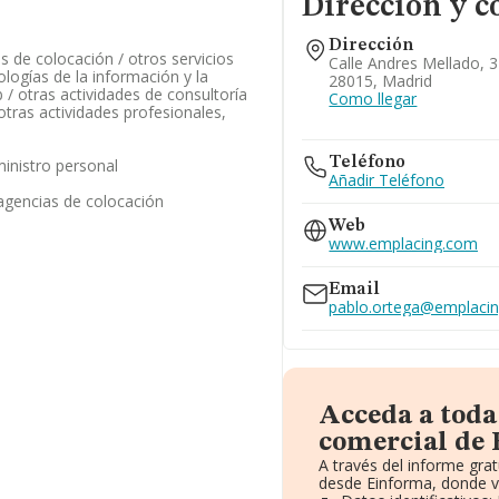
Dirección y c
Dirección
s de colocación / otros servicios
Calle Andres Mellado, 3
logías de la información y la
28015, Madrid
 / otras actividades de consultoría
Como llegar
otras actividades profesionales,
Teléfono
ministro personal
Añadir Teléfono
 agencias de colocación
Web
www.emplacing.com
Email
pablo.ortega@emplaci
Acceda a toda
comercial de 
A través del informe gra
desde Einforma, donde v