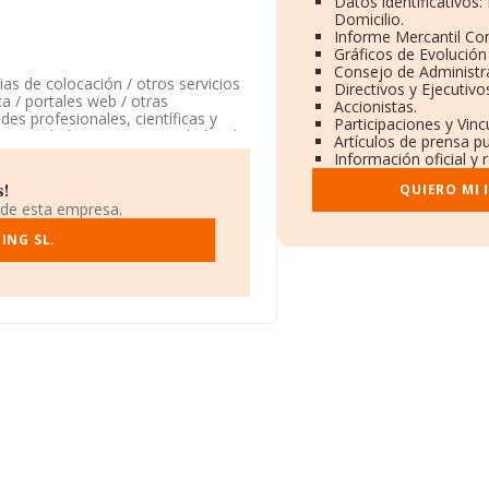
Datos identificativos
Domicilio.
Informe Mercantil C
Gráficos de Evolució
Consejo de Administr
as de colocación / otros servicios
Directivos y Ejecutivo
ca / portales web / otras
Accionistas.
des profesionales, científicas y
Participaciones y Vin
u actividad CNAE es 'Actividades de
Artículos de prensa p
e actividad en mercados exteriores.
Información oficial y 
a la información a disposición de
QUIERO MI
s!
 media de sector.
 de esta empresa.
ING SL.
ágina web aquí:
ada en Calle Andres Mellado núm.
2 compañías, en el ámbito nacional
alcula un promedio de facturación de
ión de la provincia (hablamos de
as, con ventas en 2023 de hasta
a antigüedad alcanza los 16 años