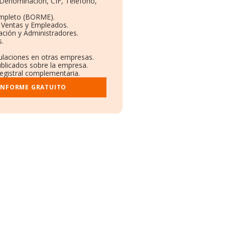
: Denominación, CIF, Teléfono,
ompleto (BORME).
n Ventas y Empleados.
ación y Administradores.
s.
culaciones en otras empresas.
ublicados sobre la empresa.
registral complementaria.
 INFORME GRATUITO