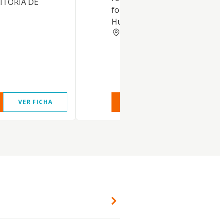
ITORIA DE
formativo de los Recursos
Humanos delas empresas
MADRID
VER FICHA
VER INFORME
VER FIC