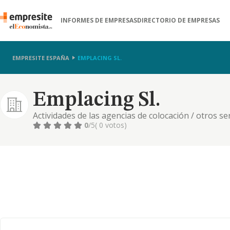
INFORMES DE EMPRESAS
DIRECTORIO DE EMPRESAS
EMPRESITE ESPAÑA
EMPLACING SL.
Emplacing Sl.
Actividades de las agencias de colocación / otros se
información y la informática / portales web / otras
0
/5
( 0 votos)
/ otras actividades profesionales, científicas y técni