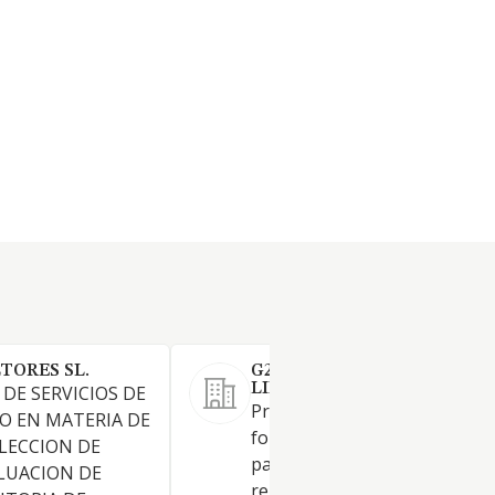
TORES SL.
G2TALENTUM RRHH SOCI
LIMITADA.
 DE SERVICIOS DE
Prestación de servicios de
O EN MATERIA DE
formación a empresas y
LECCION DE
particulares y otras actividad
LUACION DE
relacionadas con el desarroll