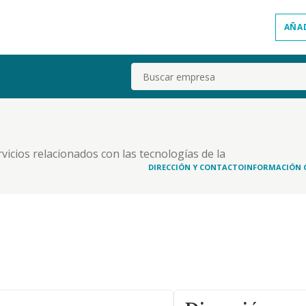
AÑA
Buscar
rvicios relacionados con las tecnologías de la
 actividades de consultoría de gestión empresarial,
DIRECCIÓN Y CONTACTO
INFORMACIÓN 
cas