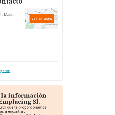
ontacto
1, Madrid,
VER EN MAPA
ng.com
 la información
Emplacing Sl.
tuito que te proporcionamos
as a encontrar: