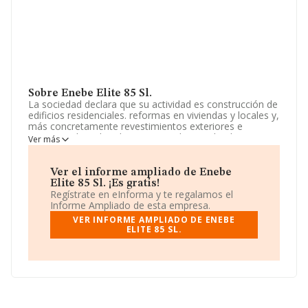
Sobre Enebe Elite 85 Sl.
La sociedad declara que su actividad es construcción de
edificios residenciales. reformas en viviendas y locales y,
más concretamente revestimientos exteriores e
interiores de todas clases y en todo tipo de obras.
Ver más
preparación y colocación de solados y pavimentos de
madera de cualquier clase. pintura, trabajos de yeso y
escayola y etc. La sociedad está inscrita en el Registro
Ver el informe ampliado de Enebe
Mercantil como Sociedad Limitada. Su actividad CNAE
Elite 85 Sl. ¡Es gratis!
es '%cnae%' con código 4101. La empresa no tiene
Regístrate en eInforma y te regalamos el
actividad en mercados exteriores.
Informe Ampliado de esta empresa.
VER INFORME AMPLIADO DE ENEBE
Ha tenido un 20% más de empleados y atendiendo a los
ELITE 85 SL.
datos disponibles en INFORMA, ese número ha estado
por encima de la media de sector.
Su email es
contabilidad@elrosalproyectos.es
.
La sociedad española
Enebe Elite 85 S.L
, NIF
B87779542, tiene domicilio fiscal en Plaza De La