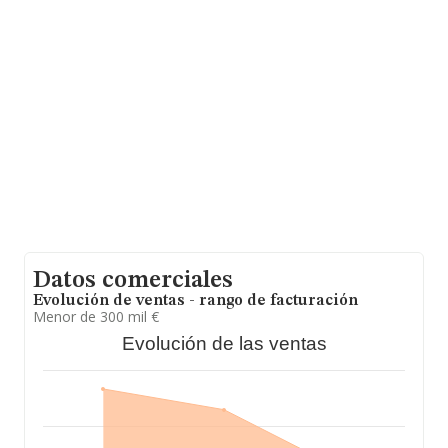
Libertad Belvis De Jarama núm. 2, (28860), en el
municipio de Paracuellos De Jarama, Madrid.
En base a la información de la que dispone INFORMA
sobre 189.122 compañías, la facturación en el ámbito
nacional alcanza los 36.738 millones de euros y se
calcula un promedio de facturación de 194 mil euros
entre todas las compañías. Respecto a la información
de la provincia (hablamos de Madrid), en la base de
datos de INFORMA aparecen 26981 empresas, con
ventas en 2023 de hasta 6.076 millones de euros. Con el
fin de ampliar la información relativa a las compañías, la
media de empleados de las empresas es de 2; la media
de antigüedad desde la constitución es de 17 años.
Datos comerciales
Evolución de ventas - rango de facturación
Menor de 300 mil €
Evolución de las ventas