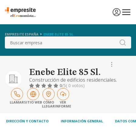
EMPRESITE ESPAÑA
ENEBE ELITE 85 SL.
Buscar
Enebe Elite 85 Sl.
Construcción de edificios residenciales.
reformas en viviendas y locales y, más
0
/5
( 0 votos)
concretamente revestimientos exteriores e
interiores de todas clases y en todo tipo de
obras. preparación y colocación de solados y
LLAMAR
SITIO WEB
CÓMO
VER
LLEGAR
INFORME
pavimentos de madera de cualquier clase.
pintura, trabajos de yeso y escayola y etc.
DIRECCIÓN Y CONTACTO
INFORMACIÓN GENERAL
DATOS COM