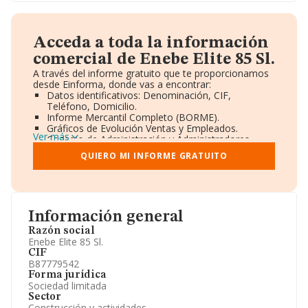
Acceda a toda la información
comercial de Enebe Elite 85 Sl.
A través del informe gratuito que te proporcionamos
desde Einforma, donde vas a encontrar:
Datos identificativos: Denominación, CIF,
Teléfono, Domicilio.
Informe Mercantil Completo (BORME).
Gráficos de Evolución Ventas y Empleados.
Ver más
Consejo de Administración y Administradores.
Directivos y Ejecutivos.
QUIERO MI INFORME GRATUITO
Accionistas.
Participaciones y Vinculaciones en otras empresas.
Artículos de prensa publicados sobre la empresa.
Información oficial y registral complementaria.
Información general
Razón social
Enebe Elite 85 Sl.
CIF
B87779542
Forma jurídica
Sociedad limitada
Sector
Construcción y actividades