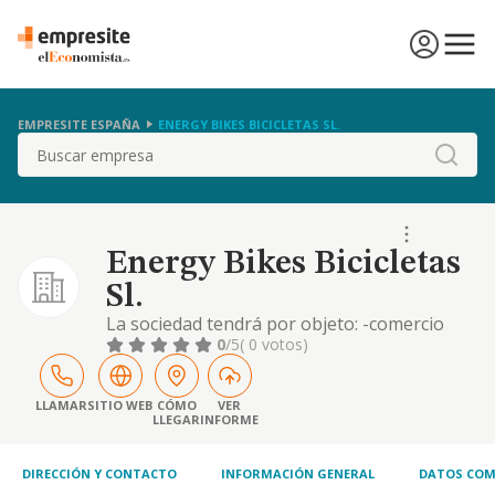
EMPRESITE ESPAÑA
ENERGY BIKES BICICLETAS SL.
Buscar
Energy Bikes Bicicletas
Sl.
La sociedad tendrá por objeto: -comercio
menor de artículos de bicicletas, repuestos,
0
/5
( 0 votos)
accesorios, etc. -reparación y mantenimiento
de bicicletas. -importación y exportación de
artículos de bicicletas, repuestos, accesorios,
LLAMAR
SITIO WEB
CÓMO
VER
LLEGAR
INFORME
artículos de deporte, zapatos,
complementos, y textil
DIRECCIÓN Y CONTACTO
INFORMACIÓN GENERAL
DATOS COM