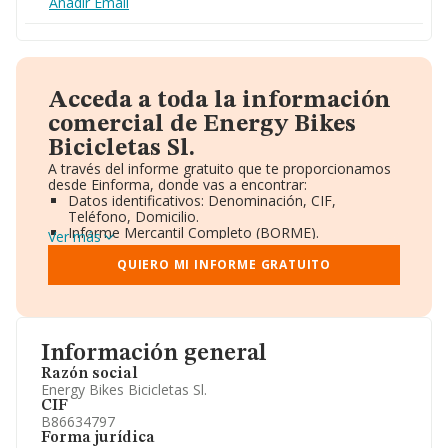
Añadir Email
Acceda a toda la información
comercial de Energy Bikes
Bicicletas Sl.
A través del informe gratuito que te proporcionamos
desde Einforma, donde vas a encontrar:
Datos identificativos: Denominación, CIF,
Teléfono, Domicilio.
Informe Mercantil Completo (BORME).
Ver más
Gráficos de Evolución Ventas y Empleados.
Consejo de Administración y Administradores.
QUIERO MI INFORME GRATUITO
Directivos y Ejecutivos.
Accionistas.
Participaciones y Vinculaciones en otras empresas.
Artículos de prensa publicados sobre la empresa.
Información oficial y registral complementaria.
Información general
Razón social
Energy Bikes Bicicletas Sl.
CIF
B86634797
Forma jurídica