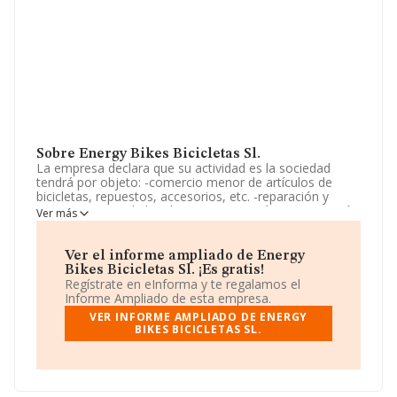
Sobre Energy Bikes Bicicletas Sl.
La empresa declara que su actividad es la sociedad
tendrá por objeto: -comercio menor de artículos de
bicicletas, repuestos, accesorios, etc. -reparación y
mantenimiento de bicicletas. -importación y exportación
Ver más
de artículos de bicicletas, repuestos, accesorios,
artículos de deporte, zapatos, complementos, y textil.
La sociedad está registrada como Sociedad Limitada.
Ver el informe ampliado de Energy
Tiene CNAE: 4763 - 'Comercio al por menor de
Bikes Bicicletas Sl. ¡Es gratis!
grabaciones de música y vídeo en establecimientos
Regístrate en eInforma y te regalamos el
especializados'. La empresa opera en el mercado de las
Informe Ampliado de esta empresa.
importaciones.
VER INFORME AMPLIADO DE ENERGY
BIKES BICICLETAS SL.
En el último año el número de empleados ha
permanecido igual y atendiendo a los datos disponibles
en INFORMA, el número de empleados de la compañía
ha estado por debajo de la media de sector.