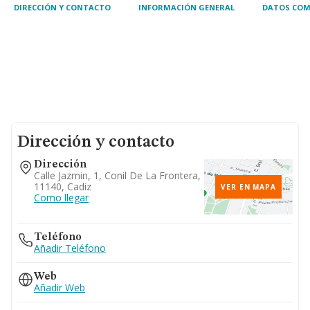
DIRECCIÓN Y CONTACTO
INFORMACIÓN GENERAL
DATOS COM
Dirección y contacto
Dirección
Calle Jazmin, 1, Conil De La Frontera,
11140, Cadiz
VER EN MAPA
Como llegar
Teléfono
Añadir Teléfono
Web
Añadir Web