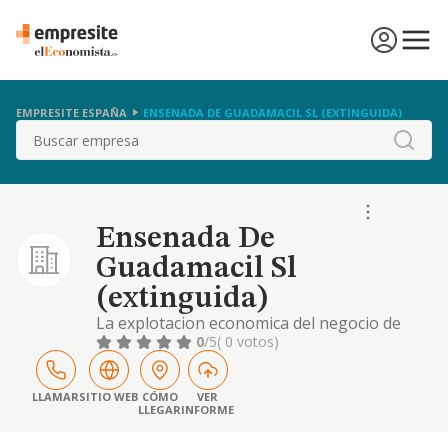
EMPRESITE ESPAÑA
ENSENADA DE GUADAMACIL SL (EXTINGUIDA)
Buscar
Ensenada De
Guadamacil Sl
(extinguida)
La explotacion economica del negocio de
compra, venta y arrendamiento de bienes
0
/5
( 0 votos)
inmuebles rusticos y urbanos
LLAMAR
SITIO WEB
CÓMO
VER
LLEGAR
INFORME