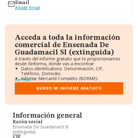
Email
Añadir Email
Acceda a toda la información
comercial de Ensenada De
Guadamacil Sl (extinguida)
A través del informe gratuito que te proporcionamos
desde Einforma, donde vas a encontrar:
Datos identificativos: Denominación, CIF,
Teléfono, Domicilio.
Informe Mercantil Completo (BORME).
Ver más
Gráficos de Evolución Ventas y Empleados.
Consejo de Administración y Administradores.
QUIERO MI INFORME GRATUITO
Directivos y Ejecutivos.
Accionistas.
Participaciones y Vinculaciones en otras empresas.
Artículos de prensa publicados sobre la empresa.
Información oficial y registral complementaria.
Información general
Razón social
Ensenada De Guadamacil Sl
(extinguida)
CIF