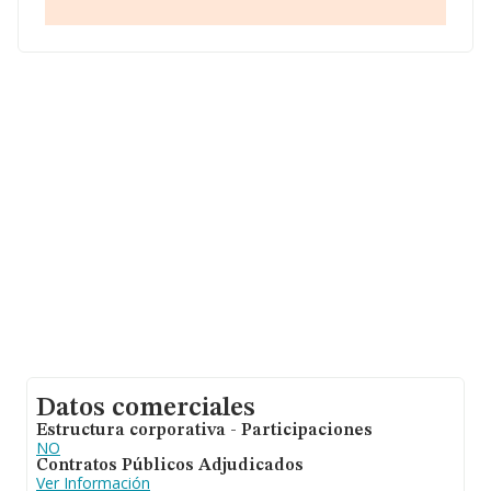
de facturación de ventas entre todas las compañías
alcanza los 168 mil euros. Teniendo en cuenta la
información sobre Cádiz, en la base de datos INFORMA
constan 2011 empresas, cuyas ventas han obtenido los
114 millones de euros. Para aportar ulterior información
de interés en el ámbito sectorial, los empleados de
media son 1. La media de antigüedad desde la
constitución es de 24 años.
Datos comerciales
Estructura corporativa - Participaciones
NO
Contratos Públicos Adjudicados
Ver Información