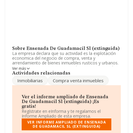
Sobre Ensenada De Guadamacil Sl (extinguida)
La empresa declara que su actividad es la explotación
economica del negocio de compra, venta y
arrendamiento de bienes inmuebles rusticos y urbanos.
La empresa aparece inscrita en el Registro Mercantil
Ver más
como Sociedad Limitada. La actividad de referencia
Actividades relacionadas
CNAE corresponde a 'Alquiler de bienes inmobiliarios
Inmobiliarias
Compra venta inmuebles
por cuenta propia', cuyo Código es 6820. La sociedad
no tiene actividad en mercados exteriores.
La empresa española
Ensenada de Guadamacil S.L
Ver el informe ampliado de Ensenada
(extinguida)
, B92715689, está situada en Calle Jazmin
De Guadamacil Sl (extinguida) ¡Es
núm. 1, (11140), Conil De La Frontera, en Cádiz,
gratis!
Andalucía.
Regístrate en eInforma y te regalamos el
Informe Ampliado de esta empresa.
En base a la información de la que dispone INFORMA
VER INFORME AMPLIADO DE ENSENADA
sobre 132.607 compañías, la facturación en el ámbito
DE GUADAMACIL SL (EXTINGUIDA)
nacional alcanza los 22.314 millones de euros y la media