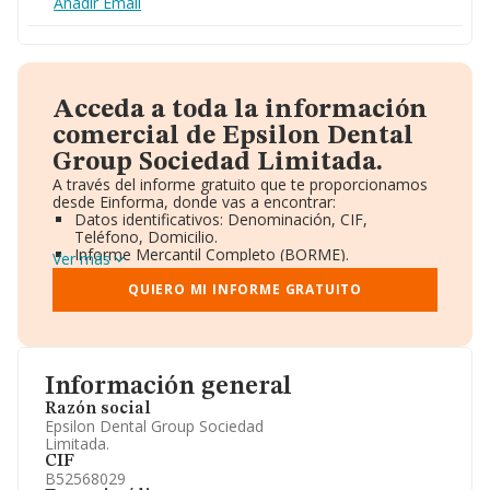
Añadir Email
Acceda a toda la información
comercial de Epsilon Dental
Group Sociedad Limitada.
A través del informe gratuito que te proporcionamos
desde Einforma, donde vas a encontrar:
Datos identificativos: Denominación, CIF,
Teléfono, Domicilio.
Informe Mercantil Completo (BORME).
Ver más
Gráficos de Evolución Ventas y Empleados.
Consejo de Administración y Administradores.
QUIERO MI INFORME GRATUITO
Directivos y Ejecutivos.
Accionistas.
Participaciones y Vinculaciones en otras empresas.
Artículos de prensa publicados sobre la empresa.
Información oficial y registral complementaria.
Información general
Razón social
Epsilon Dental Group Sociedad
Limitada.
CIF
B52568029