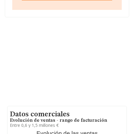
La empresa
Epsilon Dental Group Sociedad
Limitada
, NIF B52568029, se encuentra en Avenida
Pablo Iglesias núm. 87 Bj, (33204), en el municipio de
Gijón, Asturias.
Con los datos a disposición de INFORMA sobre 2.888
empresas pertenecientes al sector, en el ámbito
nacional la facturación alcanza la cifra de 2.374 millones
de euros y el promedio de la facturación de ventas
entre todas las compañías asciende a los 822 mil euros.
En cuanto a la información relativa a la provincia de
Asturias, en la base de datos de INFORMA aparecen 57
empresas, con ventas en 2022 de hasta 27 millones de
euros. Por último, con el fin de ampliar la información
relativa al ámbito de la empresa, los empleados de
media son 6. La antigüedad alcanza los 15 años desde
la constitución.
Datos comerciales
Evolución de ventas - rango de facturación
Entre 0,6 y 1,5 millones €
Evolución de las ventas