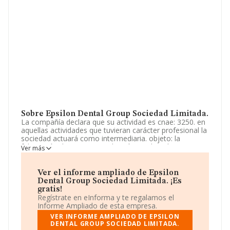
Sobre Epsilon Dental Group Sociedad Limitada.
La compañía declara que su actividad es cnae: 3250. en
aquellas actividades que tuvieran carácter profesional la
sociedad actuará como intermediaria. objeto: la
fabricación de estructuras de prótesis dental. La
Ver más
sociedad está registrada como Sociedad Limitada. Su
actividad CNAE es 'Fabricación de instrumentos y
suministros médicos y odontológicos' con código 3250.
Ver el informe ampliado de Epsilon
La compañía no tiene actividad en mercados exteriores.
Dental Group Sociedad Limitada. ¡Es
gratis!
Para ponerse en contacto con sus oficinas, la empresa
Regístrate en eInforma y te regalamos el
facilita el número de teléfono 984015447 y para saber
Informe Ampliado de esta empresa.
más puedes acceder a su página web en este enlace
VER INFORME AMPLIADO DE EPSILON
www.epsilondentalgroup.com
.
DENTAL GROUP SOCIEDAD LIMITADA.