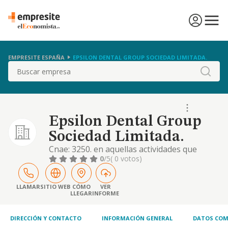
EMPRESITE ESPAÑA
EPSILON DENTAL GROUP SOCIEDAD LIMITADA.
Buscar
Epsilon Dental Group
Sociedad Limitada.
Cnae: 3250. en aquellas actividades que
tuvieran carácter profesional la sociedad
0
/5
( 0 votos)
actuará como intermediaria. objeto: la
fabricación de estructuras de prótesis dental
LLAMAR
SITIO WEB
CÓMO
VER
LLEGAR
INFORME
DIRECCIÓN Y CONTACTO
INFORMACIÓN GENERAL
DATOS COM