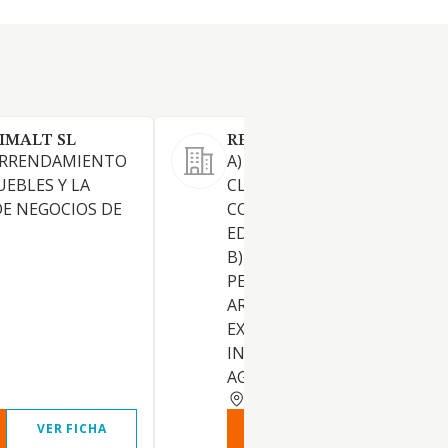
IMALT SL
REPOMAR BENIDORM SL
 ARRENDAMIENTO
A) LA REALIZACION DE TODA
UEBLES Y LA
CLASE DE OBRAS Y
E NEGOCIOS DE
CONSTRUCCIONES Y
EDIFICACIONES DE INMUEBL
B) ADQUISICION, TENENCIA.
PERMUTA, COMPRAVENTA.
ARRENDAMIENTO Y
EXPLOTACION DE BIENES
INMUEBLES. C) EXPLOTACIO
AGRICOLA.
ALICANTE
VER FICHA
VER INFORME
VER FIC