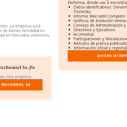
Einforma, donde vas a encontrar
Datos identificativos: Denom
Domicilio.
Informe Mercantil Completo
Gráficos de Evolución Venta
Consejo de Administración y
ntes. La empresa está
Directivos y Ejecutivos.
r de bienes inmobiliarios
Accionistas.
dad en mercados exteriores.
Participaciones y Vinculacio
Artículos de prensa publicad
tos rankings: ha perdido
Información oficial y registr
. En el ranking del sector,
alla&iserte Sociedad
QUIERO MI IN
mpresas como:
Pecunia
ng nacional, se ha
055 al 490.330. Aparecen
Muchamiel Sa ¡Es
y
Funeraria Etayo S.L
; está
y
Construcciones,
 de esta empresa.
estos en el ranking
O MUCHAMIEL SA
on CIF A03095585, tiene
ipio de Mutxamel, provincia
3.918 empresas, la
 euros y en 2025 la media de