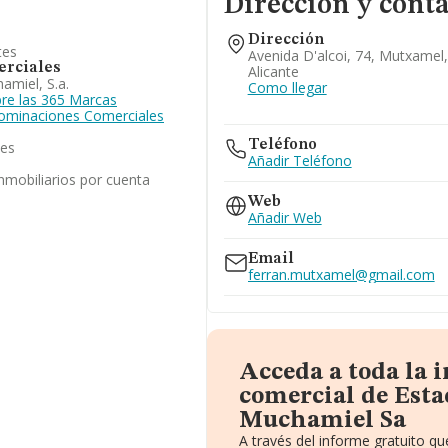
Dirección y cont
Dirección
tes
Avenida D'alcoi, 74, Mutxamel
rciales
Alicante
amiel, S.a.
Como llegar
re las 365 Marcas
enominaciones Comerciales
Teléfono
les
Añadir Teléfono
inmobiliarios por cuenta
Web
Añadir Web
Email
ferran.mutxamel@gmail.com
Acceda a toda la 
comercial de Esta
Muchamiel Sa
A través del informe gratuito 