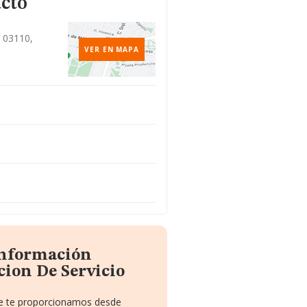
acto
, 03110,
VER EN MAPA
información
cion De Servicio
que te proporcionamos desde