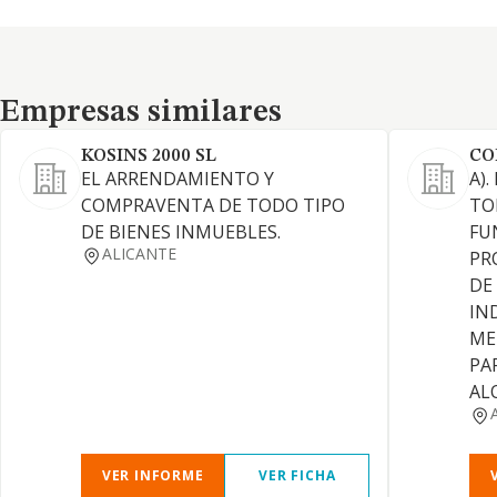
Empresas similares
Empresas similares
KOSINS 2000 SL
CO
EL ARRENDAMIENTO Y
A)
COMPRAVENTA DE TODO TIPO
TO
DE BIENES INMUEBLES.
FU
ALICANTE
PR
DE
IN
ME
PA
AL
VER INFORME
VER FICHA