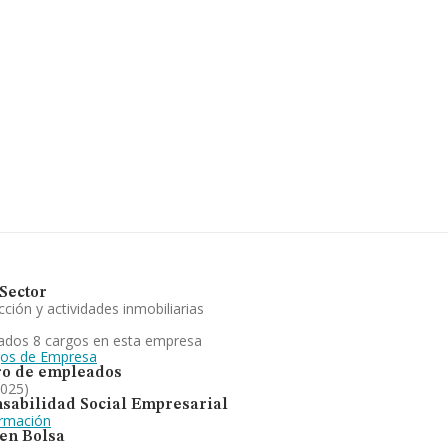
mil euros. Finalmente, para
s 23 años desde la
 S.A
es venta menor de
cia frente al 2024.
Sector
ción y actividades inmobiliarias
ados 8 cargos en esta empresa
gos de Empresa
o de empleados
2025)
sabilidad Social Empresarial
ormación
 en Bolsa