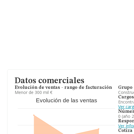
facturación de ventas entre todas las compañías alcanza los 173 
completar los datos de sector, en 2025, la antigüedad alcanza lo
constitución. La media de empleados de las empresas es de 1.
En conclusión, la actividad de
Estación de Servicio Muchamiel
carburantes. Se ha posicionado más abajo en el ranking de provin
Datos comerciales
Evolución de ventas - rango de facturación
Grupo 
Menor de 300 mil €
Construc
Cargos
Evolución de las ventas
Encontr
Ver car
Númer
0 (año 
Respon
Ver Inf
Cotiza