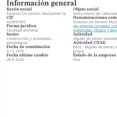
Información general
Razón social
Objeto social
Estacion De Servicio Muchamiel Sa
Venta menor de carburan
CIF
Denominaciones come
A03095585
Estacion De Servicio Much
Ver informe completo sob
Forma jurídica
Sociedad anónima
registradas, rótulos y d
Sector
Actividad
Construcción y actividades
Alquiler de bienes inmueb
inmobiliarias
Actividad CNAE
6820 - Alquiler de bienes 
Fecha de constitución
4-12-1979
propia
Fecha último cambio
Estado de la empresa
28-6-2026
Viva