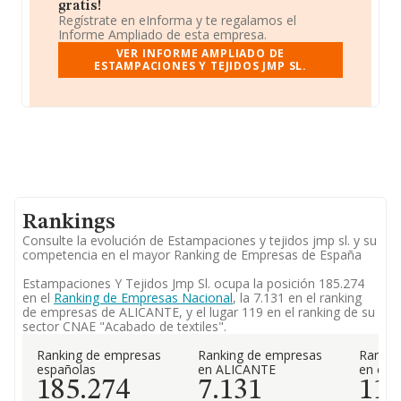
gratis!
Regístrate en eInforma y te regalamos el
Informe Ampliado de esta empresa.
VER INFORME AMPLIADO DE
ESTAMPACIONES Y TEJIDOS JMP SL.
Rankings
Consulte la evolución de Estampaciones y tejidos jmp sl. y su
competencia en el mayor Ranking de Empresas de España
Estampaciones Y Tejidos Jmp Sl. ocupa la posición 185.274
en el
Ranking de Empresas Nacional
, la 7.131 en el ranking
de empresas de ALICANTE, y el lugar 119 en el ranking de su
sector CNAE "Acabado de textiles".
Ranking de empresas
Ranking de empresas
Rankin
españolas
en ALICANTE
en el 
185.274
7.131
11