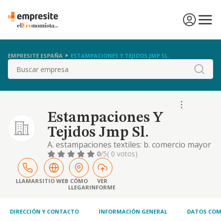
EMPRESITE ESPAÑA
ESTAMPACIONES Y TEJIDOS JMP SL.
Buscar
Estampaciones Y
Tejidos Jmp Sl.
A. estampaciones textiles: b. comercio mayor
de calzado, peletería y marroquinería
0
/5
( 0 votos)
LLAMAR
SITIO WEB
CÓMO
VER
LLEGAR
INFORME
DIRECCIÓN Y CONTACTO
INFORMACIÓN GENERAL
DATOS COM