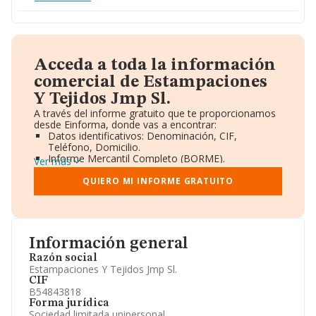
Acceda a toda la información
comercial de Estampaciones
Y Tejidos Jmp Sl.
A través del informe gratuito que te proporcionamos
desde Einforma, donde vas a encontrar:
Datos identificativos: Denominación, CIF,
Teléfono, Domicilio.
Informe Mercantil Completo (BORME).
Ver más
Gráficos de Evolución Ventas y Empleados.
Consejo de Administración y Administradores.
QUIERO MI INFORME GRATUITO
Directivos y Ejecutivos.
Accionistas.
Participaciones y Vinculaciones en otras empresas.
Artículos de prensa publicados sobre la empresa.
Información oficial y registral complementaria.
Información general
Razón social
Estampaciones Y Tejidos Jmp Sl.
CIF
B54843818
Forma jurídica
Sociedad limitada unipersonal