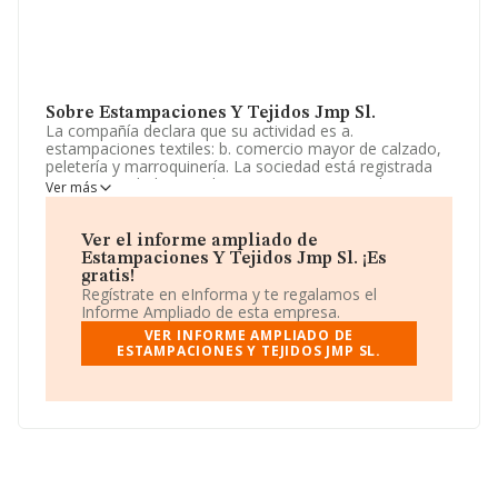
Sobre Estampaciones Y Tejidos Jmp Sl.
La compañía declara que su actividad es a.
estampaciones textiles: b. comercio mayor de calzado,
peletería y marroquinería. La sociedad está registrada
como Sociedad Limitada. Su CNAE corresponde a 1330
Ver más
con código 'Acabado de textiles'. La sociedad es
importadora.
Ver el informe ampliado de
La plantilla permanece igual y según las cifras existentes
Estampaciones Y Tejidos Jmp Sl. ¡Es
en la base de datos de INFORMA, el número de
gratis!
empleados ha estado por encima de la media de sector.
Regístrate en eInforma y te regalamos el
Informe Ampliado de esta empresa.
Dentro del ranking de empresas elaborado por
VER INFORME AMPLIADO DE
INFORMA, atendiendo a los niveles de facturación,
ESTAMPACIONES Y TEJIDOS JMP SL.
podemos decir de la compañía que: la compañía ha
escalado 6 puestos en el ranking sectorial, pasando del
125 al 119. En el ranking de sectores las siguientes
empresas tienen mejor posición:
Fashiondigital S.L
y
Pegados y Acabados Mira Gar S.L
; sin embargo,
algunas de las empresas que la siguen en la clasificación
del sector son
Grupo Ragtor, Sociedad Limitada
y
Itram 2000 S.L
. En 2024, en el ranking nacional, ha