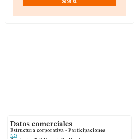
2005 SL
ventas en 2019. Con el fin de ampliar la información
relativa a las compañías, la media de empleados de las
empresas es de 2; la antigüedad desde la constitución
es de 17 años.
Datos comerciales
Estructura corporativa - Participaciones
NO