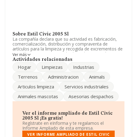
Sobre Estil Civic 2005 Sl
La compañía declara que su actividad es fabricación,
comercialización, distribución y compraventa de
artículos para la limpieza y recogida de excrementos de
animales. compra, venta, alquiler, administración, y
Ver más
tenencia de todo tipo de terrenos y bienes inmuebl. La
Actividades relacionadas
empresa es una Sociedad Limitada. Su actividad CNAE
Hogar
Limpiezas
Industrias
es 'Comercio al por mayor no especializado' con código
4690. No realiza actividad de importación y/o
Terrenos
Administracion
Animals
exportación.
Articulos limpieza
Servicios industriales
Para ponerse en contacto con sus oficinas, la empresa
facilita el número de teléfono 936851808.
Animales mascotas
Asesorias despachos
La compañía
Estil Civic 2005 S.L
, NIF B63907141, se
encuentra en Calle Sant Llorenç núm. 26 Bj B, (08980),
Sant Feliu De Llobregat, en Barcelona, Cataluña.
Ver el informe ampliado de Estil Civic
2005 Sl ¡Es gratis!
En relación con el sector y disponiendo de los datos de
Regístrate en eInforma y te regalamos el
hasta 27.708 empresas, la facturación en el ámbito
Informe Ampliado de esta empresa.
nacional alcanza los 14.513 millones de euros y la media
VER INFORME AMPLIADO DE ESTIL CIVIC
entre todas las compañías es de 523 mil euros de