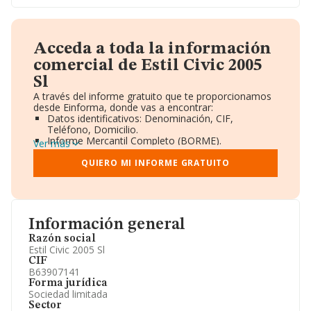
Acceda a toda la información
comercial de Estil Civic 2005
Sl
A través del informe gratuito que te proporcionamos
desde Einforma, donde vas a encontrar:
Datos identificativos: Denominación, CIF,
Teléfono, Domicilio.
Informe Mercantil Completo (BORME).
Ver más
Gráficos de Evolución Ventas y Empleados.
Consejo de Administración y Administradores.
QUIERO MI INFORME GRATUITO
Directivos y Ejecutivos.
Accionistas.
Participaciones y Vinculaciones en otras empresas.
Artículos de prensa publicados sobre la empresa.
Información oficial y registral complementaria.
Información general
Razón social
Estil Civic 2005 Sl
CIF
B63907141
Forma jurídica
Sociedad limitada
Sector