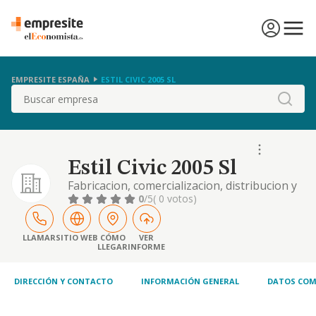
EMPRESITE ESPAÑA
ESTIL CIVIC 2005 SL
Buscar
Estil Civic 2005 Sl
Fabricacion, comercializacion, distribucion y
compraventa de articulos para la limpieza y
0
/5
( 0 votos)
recogida de excrementos de animales.
compra, venta, alquiler, administracion, y
tenencia de todo tipo de terrenos y bienes
LLAMAR
SITIO WEB
CÓMO
VER
LLEGAR
INFORME
inmuebl
DIRECCIÓN Y CONTACTO
INFORMACIÓN GENERAL
DATOS COM