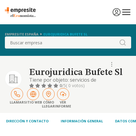
EMPRESITE ESPAÑA
EUROJURIDICA BUFETE SL
Buscar
Eurojuridica Bufete Sl
Tiene por objeto: servicios de
asesoramiento y gestion juridicos, fiscales,
0
/5
( 0 votos)
contables, tanto a persona fisicas como
juridicas, entes publicos y privados. la
adquisicion, gestion, explotacion y
LLAMAR
SITIO WEB
CÓMO
VER
LLEGAR
INFORME
enajenacion de toda clase d
DIRECCIÓN Y CONTACTO
INFORMACIÓN GENERAL
DATOS COM