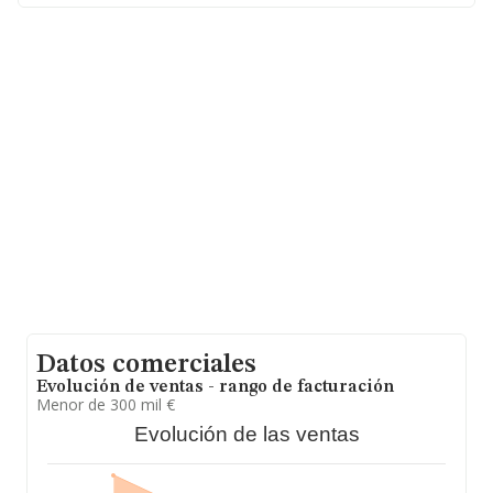
Sevilla, Andalucía.
En base a la información de la que dispone INFORMA
sobre 28.030 compañías, la facturación en el ámbito
nacional alcanza los 6.290 millones de euros y se calcula
un promedio de facturación de 224 mil euros entre
todas las compañías. Teniendo en cuenta la
información sobre Sevilla, en la base de datos de
INFORMA aparecen 1173 empresas, con ventas en
2021 de hasta 113 millones de euros. Con el fin de
ampliar la información relativa a las compañías, la
media de empleados es de 2. La antigüedad desde la
constitución es de 14 años.
Datos comerciales
Evolución de ventas - rango de facturación
Menor de 300 mil €
Evolución de las ventas