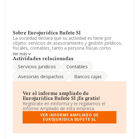
Sobre Eurojuridica Bufete Sl
La sociedad declara que su actividad es tiene por
objeto: servicios de asesoramiento y gestión jurídicos,
fiscales, contables, tanto a persona fisicas como
juridicas, entes publicos y privados. la adquisición,
Ver más
gestión, explotación y enajenación de toda clase d. La
Actividades relacionadas
empresa es una Sociedad Limitada. Tiene CNAE: 6910 -
Servicios juridicos
Contables
'Actividades jurídicas'. La compañía no tiene actividad en
mercados exteriores.
Asesorias despachos
Bancos cajas
Ha habido un descenso en cuanto al número de
empleados y según las cifras existentes en la base de
datos de INFORMA, el número de empleados ha estado
Ver el informe ampliado de
por encima de la media de sector.
Eurojuridica Bufete Sl ¡Es gratis!
Regístrate en eInforma y te regalamos el
Para comunicarse con sus oficinas, el número de
Informe Ampliado de esta empresa.
teléfono es 954280828 y la dirección de correo es
VER INFORME AMPLIADO DE
despacho@eurojuridica.com
.
EUROJURIDICA BUFETE SL
La empresa española
Eurojuridica Bufete S.L
, con
número de identificación fiscal B91716647, se
encuentra en Calle Asuncion núm. 32 1 A, (41011),