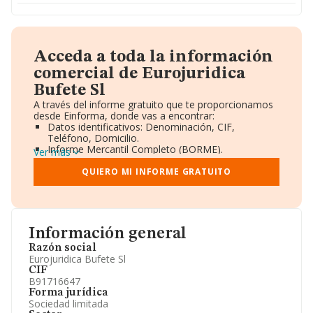
Acceda a toda la información
comercial de Eurojuridica
Bufete Sl
A través del informe gratuito que te proporcionamos
desde Einforma, donde vas a encontrar:
Datos identificativos: Denominación, CIF,
Teléfono, Domicilio.
Informe Mercantil Completo (BORME).
Ver más
Gráficos de Evolución Ventas y Empleados.
Consejo de Administración y Administradores.
QUIERO MI INFORME GRATUITO
Directivos y Ejecutivos.
Accionistas.
Participaciones y Vinculaciones en otras empresas.
Artículos de prensa publicados sobre la empresa.
Información oficial y registral complementaria.
Información general
Razón social
Eurojuridica Bufete Sl
CIF
B91716647
Forma jurídica
Sociedad limitada