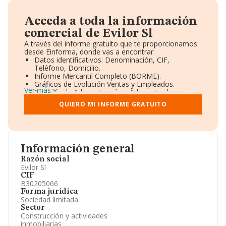
Acceda a toda la información
comercial de Evilor Sl
A través del informe gratuito que te proporcionamos
desde Einforma, donde vas a encontrar:
Datos identificativos: Denominación, CIF,
Teléfono, Domicilio.
Informe Mercantil Completo (BORME).
Gráficos de Evolución Ventas y Empleados.
Ver más
Consejo de Administración y Administradores.
Directivos y Ejecutivos.
QUIERO MI INFORME GRATUITO
Accionistas.
Participaciones y Vinculaciones en otras empresas.
Artículos de prensa publicados sobre la empresa.
Información oficial y registral complementaria.
Información general
Razón social
Evilor Sl
CIF
B30205066
Forma jurídica
Sociedad limitada
Sector
Construcción y actividades
inmobiliarias