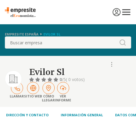
EMPRESITE ESPAÑA
EVILOR SL
Buscar
Evilor Sl
0
/5
( 0 votos)
LLAMAR
SITIO WEB
CÓMO
VER
LLEGAR
INFORME
DIRECCIÓN Y CONTACTO
INFORMACIÓN GENERAL
DATOS COM