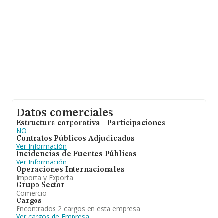
de euros. Finalmente, para completar los datos de
sector la antigüedad alcanza los 16 años desde la
constitución. La media de empleados de las empresas
es de 4.
Datos comerciales
Estructura corporativa - Participaciones
NO
Contratos Públicos Adjudicados
Ver Información
Incidencias de Fuentes Públicas
Ver Información
Operaciones Internacionales
Importa y Exporta
Grupo Sector
Comercio
Cargos
Encontrados 2 cargos en esta empresa
Ver cargos de Empresa