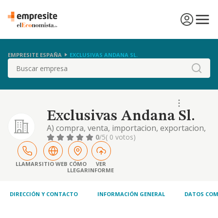
EMPRESITE ESPAÑA
EXCLUSIVAS ANDANA SL.
Buscar
Exclusivas Andana Sl.
A) compra, venta, importacion, exportacion,
al mayor y menor de productos de
0
/5
( 0 votos)
alimentacion y bebidas
LLAMAR
SITIO WEB
CÓMO
VER
LLEGAR
INFORME
DIRECCIÓN Y CONTACTO
INFORMACIÓN GENERAL
DATOS COM