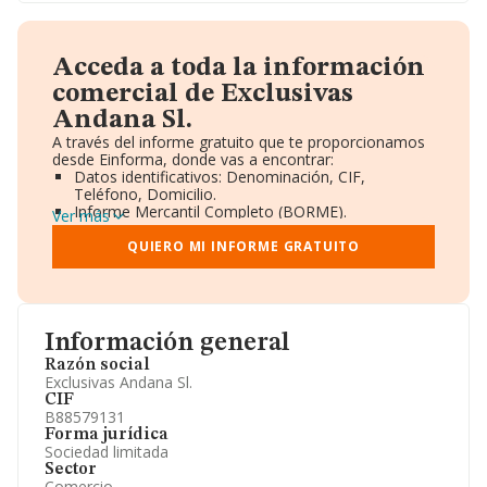
Acceda a toda la información
comercial de Exclusivas
Andana Sl.
A través del informe gratuito que te proporcionamos
desde Einforma, donde vas a encontrar:
Datos identificativos: Denominación, CIF,
Teléfono, Domicilio.
Informe Mercantil Completo (BORME).
Ver más
Gráficos de Evolución Ventas y Empleados.
Consejo de Administración y Administradores.
QUIERO MI INFORME GRATUITO
Directivos y Ejecutivos.
Accionistas.
Participaciones y Vinculaciones en otras empresas.
Artículos de prensa publicados sobre la empresa.
Información oficial y registral complementaria.
Información general
Razón social
Exclusivas Andana Sl.
CIF
B88579131
Forma jurídica
Sociedad limitada
Sector
Comercio