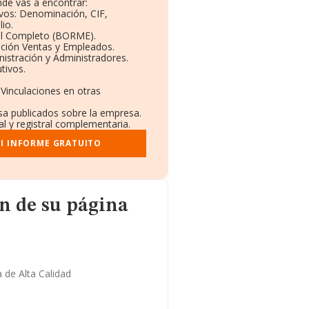
de vas a encontrar:
ivos: Denominación, CIF,
io.
il Completo (BORME).
ución Ventas y Empleados.
istración y Administradores.
tivos.
 Vinculaciones en otras
nsa publicados sobre la empresa.
al y registral complementaria.
I INFORME GRATUITO
página web
n de su página
 de Alta Calidad