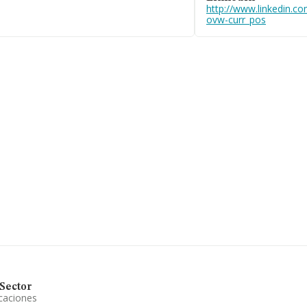
http://www.linkedin.c
mática para empresas. Se ha posicionado
ovw-curr_pos
el territorio) frente al 2024, aunque en
n respecto al 2024.
Sector
caciones