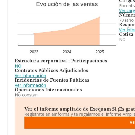
Cargos
Evolución de las ventas
Encontr
Ver car
Númer
70 (año
Respon
Ver Inf
Cotiza
NO
2023
2024
2025
Estructura corporativa - Participaciones
NO
Contratos Públicos Adjudicados
Ver Información
Incidencias de Fuentes Públicas
Ver Información
Operaciones Internacionales
No constan
Ver el informe ampliado de Exequam Sl ¡Es grat
Regístrate en eInforma y te regalamos el Informe Ampl
VE