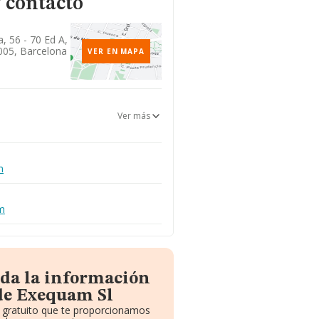
 contacto
, 56 - 70 Ed A,
005, Barcelona
VER EN MAPA
Ver más
m
m
oda la información
de Exequam Sl
e gratuito que te proporcionamos