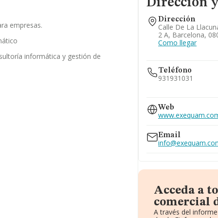
Dirección y
Dirección
ara empresas.
Calle De La Llacuna
2 A, Barcelona, 08
mático
Como llegar
sultoría informática y gestión de
s
Teléfono
931931031
664...
Web
Ver teléfono 664...
www.exequam.co
654...
Ver teléfono 654...
Email
info@exequam.co
Acceda a t
comercial 
A través del inform