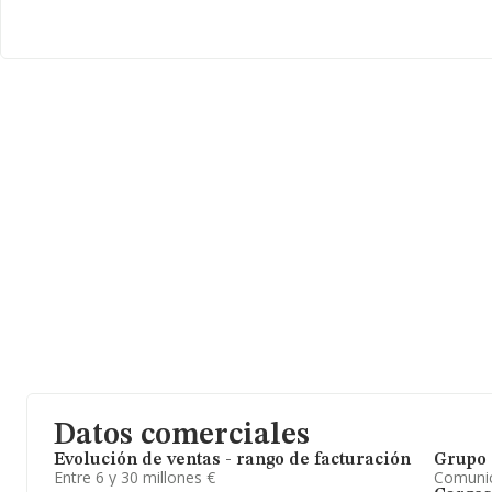
En conclusión, la actividad de
Exequam S.L
es consultaría infor
mejor en el ranking nacional (de todas las empresas presentes en 
el ranking de su sector (%cnae%), la compañía ha perdido posició
Datos comerciales
Evolución de ventas - rango de facturación
Grupo 
Entre 6 y 30 millones €
Comuni