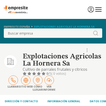
EMPRESITE ESPAÑA
EXPLOTACIONES AGRICOLAS LA HORNERA SA
Buscar
Explotaciones Agricolas
La Hornera Sa
Cultivo de parrales frutales y cítricos
0
/5
( 0 votos)
LLAMAR
SITIO WEB
CÓMO
VER
LLEGAR
INFORME
DIRECCIÓN Y CONTACTO
INFORMACIÓN GENERAL
DATOS COM