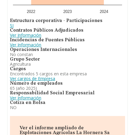
En definitiva,
Explotaciones Agrícolas La Hornera
S.A
está especializada en cultivo de parrales frutales y
cítricos. Se ha posicionado más abajo en el ranking de
2022
2023
2024
sectores frente al 2023. En el ranking de todas las
Estructura corporativa - Participaciones
empresas en el territorio nacional, ha experimentado un
SI
retroceso.
Contratos Públicos Adjudicados
Ver Información
Incidencias de Fuentes Públicas
Ver Información
Operaciones Internacionales
No constan
Grupo Sector
Agricultura
Cargos
Encontrados 5 cargos en esta empresa
Ver cargos de Empresa
Número de empleados
65 (año 2025)
Responsabilidad Social Empresarial
Ver Información
Cotiza en Bolsa
NO
Ver el informe ampliado de
Explotaciones Agricolas La Hornera Sa