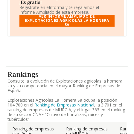
¡Es gratis!
Regístrate en eInforma y te regalamos el
Informe Ampliado de esta empresa.
VER INFORME AMPLIADO DE
EXPLOTACIONES AGRICOLAS LA HORNERA
SA
Rankings
Consulte la evolución de Explotaciones agricolas la hornera
sa y su competencia en el mayor Ranking de Empresas de
España
Explotaciones Agricolas La Hornera Sa ocupa la posición
104.700 en el
Ranking de Empresas Nacional
, la 3.701 en el
ranking de empresas de MURCIA, y el lugar 363 en el ranking
de su sector CNAE "Cultivo de hortalizas, raíces y
tubérculos".
Ranking de empresas
Ranking de empresas
Rankin
españolas
en MURCIA
en el 