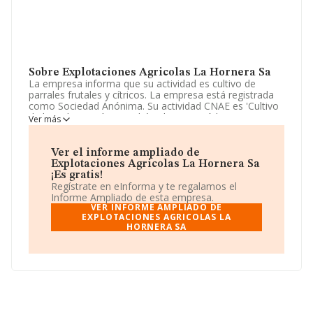
Sobre Explotaciones Agricolas La Hornera Sa
La empresa informa que su actividad es cultivo de
parrales frutales y cítricos. La empresa está registrada
como Sociedad Anónima. Su actividad CNAE es 'Cultivo
de hortalizas, raíces y tubérculos' con código 0113. La
Ver más
compañía no tiene actividad en mercados exteriores.
La plantilla se ha reducido un 4% y teniendo en cuenta
Ver el informe ampliado de
la información disponible en INFORMA, ha dispuesto de
Explotaciones Agricolas La Hornera Sa
un número de empleados por encima de la media de
¡Es gratis!
sector.
Regístrate en eInforma y te regalamos el
Informe Ampliado de esta empresa.
Dentro del ranking de empresas elaborado por
VER INFORME AMPLIADO DE
INFORMA, atendiendo a los niveles de facturación,
EXPLOTACIONES AGRICOLAS LA
HORNERA SA
podemos decir de la compañía que: en 2024, la
compañía ha perdido 14 puestos en el ranking sectorial,
pasando del 349 al 363. Tienen mejor posición las
siguientes empresas del sector:
Garlic Supreme
Sociedad Limitada
y
Nogara S.L
; por debajo se
encuentran empresas como:
Horto-velez S.A
y
Hortofruticola de Aguadulce Sociedad Limitada
.
En el ranking nacional, ha bajado 1.919 puestos