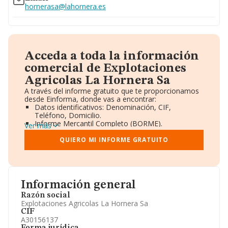
hornerasa@lahornera.es
Acceda a toda la información
comercial de Explotaciones
Agricolas La Hornera Sa
A través del informe gratuito que te proporcionamos
desde Einforma, donde vas a encontrar:
Datos identificativos: Denominación, CIF,
Teléfono, Domicilio.
Informe Mercantil Completo (BORME).
Ver más
Gráficos de Evolución Ventas y Empleados.
Consejo de Administración y Administradores.
QUIERO MI INFORME GRATUITO
Directivos y Ejecutivos.
Accionistas.
Participaciones y Vinculaciones en otras empresas.
Artículos de prensa publicados sobre la empresa.
Información oficial y registral complementaria.
Información general
Razón social
Explotaciones Agricolas La Hornera Sa
CIF
A30156137