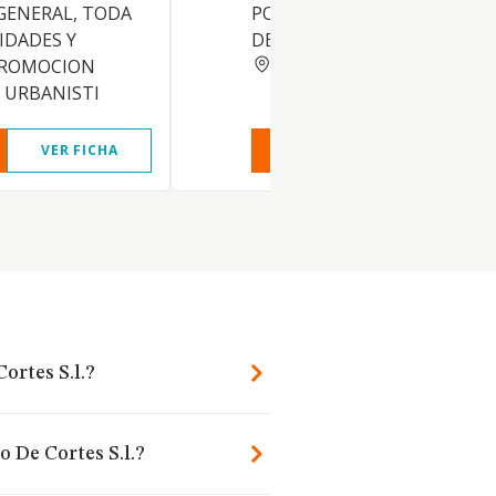
GENERAL, TODA
POR CARRETERA, Y EL ALQUI
IDADES Y
DE CAMARAS FRIGORIFICAS.
MALAGA
PROMOCION
Y URBANISTI
VER FICHA
VER INFORME
VER FIC
ortes S.l.?
o De Cortes S.l.?