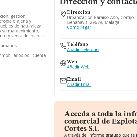
Dirección y contact
Dirección
cion, gestion,
Urbanizacion Paraiso Alto, Cortijo 
propia o ajena y
Benahavis, 29679, Malaga
muebles de naturaleza
Como llegar
mo su mantenimiento,
nto y venta de los mis
Teléfono
: urbanos
Añadir Teléfono
inmobiliarios por cuenta
Web
Añadir Web
Email
Añadir Email
Acceda a toda la in
comercial de Explota
Cortes S.l.
A través del informe gratuito que t