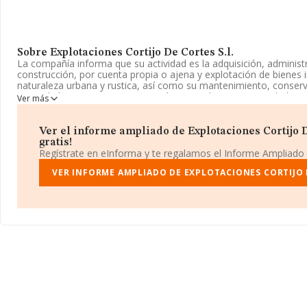
Sobre Explotaciones Cortijo De Cortes S.l.
La compañía informa que su actividad es la adquisición, administr
construcción, por cuenta propia o ajena y explotación de bienes
naturaleza urbana y rustica, así como su mantenimiento, conser
venta de los mis. La empresa está registrada como Sociedad Li
Ver más
corresponde a 6820 con código 'Alquiler de bienes inmobiliarios 
realiza actividad de importación y/o exportación.
Ver el informe ampliado de Explotaciones Cortijo De
La sociedad española
Explotaciones Cortijo de Cortes S.L
, C
gratis!
encuentra en Urbanización Paraiso Alto Cortijo De Torres, (29679
Regístrate en eInforma y te regalamos el Informe Ampliado
Benahavís, Málaga, Andalucía.
VER INFORME AMPLIADO DE EXPLOTACIONES CORTIJO D
Con los datos a disposición de INFORMA sobre 132.555 empresas
sector, a nivel nacional la facturación asciende a 22.737 millones
facturación de ventas entre todas las compañías alcanza los 171 
con la información de la provincia de Málaga, en la base de da
6753 empresas, cuyas ventas han obtenido los 561 millones de eu
fin de ampliar la información relativa al ámbito de la empresa, 
son 1. La media de antigüedad desde la constitución es de 24 añ