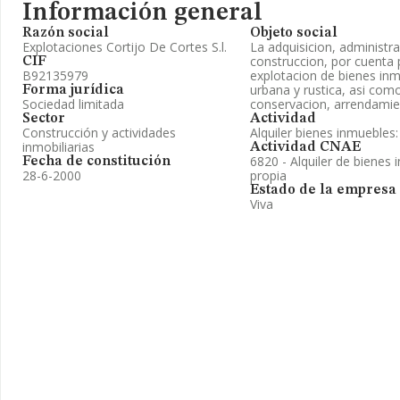
Información general
Razón social
Objeto social
Explotaciones Cortijo De Cortes S.l.
La adquisicion, administra
construccion, por cuenta 
CIF
B92135979
explotacion de bienes in
urbana y rustica, asi co
Forma jurídica
Sociedad limitada
conservacion, arrendamie
Sector
Actividad
Construcción y actividades
Alquiler bienes inmuebles
inmobiliarias
Actividad CNAE
6820 - Alquiler de bienes 
Fecha de constitución
28-6-2000
propia
Estado de la empresa
Viva