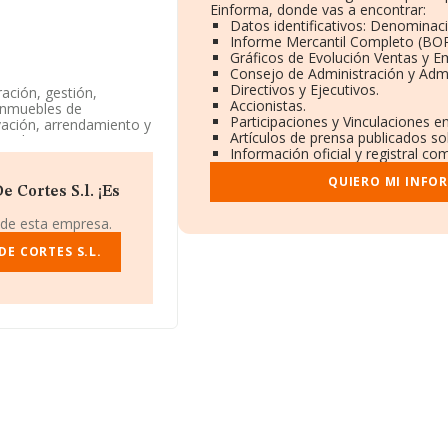
Einforma, donde vas a encontrar:
Datos identificativos: Denominaci
Informe Mercantil Completo (BO
Gráficos de Evolución Ventas y E
Consejo de Administración y Admi
Directivos y Ejecutivos.
ación, gestión,
Accionistas.
 inmuebles de
Participaciones y Vinculaciones e
vación, arrendamiento y
Artículos de prensa publicados so
mitada. Su CNAE
Información oficial y registral co
por cuenta propia'. No
QUIERO MI INFO
 Cortes S.l. ¡Es
IF B92135979, se
), en el municipio de
 de esta empresa.
E CORTES S.L.
 pertenecientes al
 de euros y la media de
mil euros. En relación
tos INFORMA constan
ros. Por último, con el
los empleados de media
os.