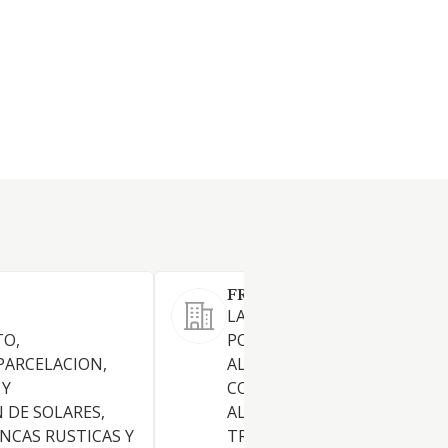
FRIGARME SL
,
LA EXPORTACION Y VENTA A
O,
POR MAYOR DE PRODUCTOS
PARCELACION,
ALIMENTICIOS, FRESCOS Y
 Y
CONGELADOS, EL
 DE SOLARES,
ALMACENAMIENTO Y
INCAS RUSTICAS Y
TRANSPORTE DE MERCANCI