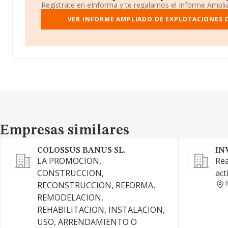
Regístrate en eInforma y te regalamos el Informe Ampl
VER INFORME AMPLIADO DE EXPLOTACIONES C
Empresas similares
Empresas similares
COLOSSUS BANUS SL.
IN
LA PROMOCION,
Rea
CONSTRUCCION,
act
RECONSTRUCCION, REFORMA,
REMODELACION,
REHABILITACION, INSTALACION,
USO, ARRENDAMIENTO O