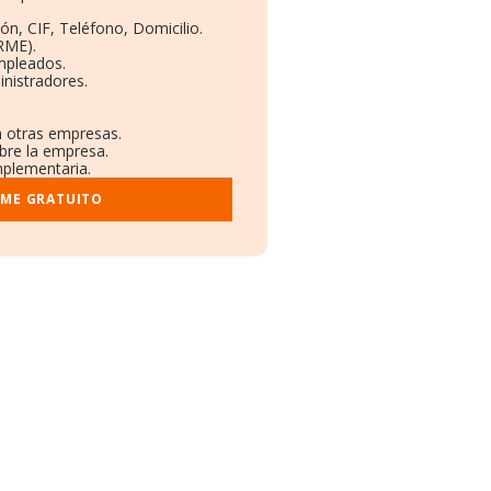
ón, CIF, Teléfono, Domicilio.
RME).
mpleados.
nistradores.
n otras empresas.
bre la empresa.
mplementaria.
RME GRATUITO