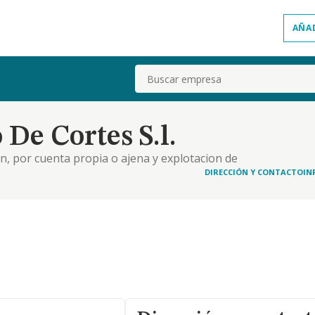
AÑA
Buscar
 De Cortes S.l.
on, por cuenta propia o ajena y explotacion de
asi como su mantenimiento, conservacion,
DIRECCIÓN Y CONTACTO
IN