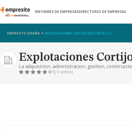
INFORMES DE EMPRESAS
DIRECTORIO DE EMPRESAS
EMPRESITE ESPAÑA
EXPLOTACIONES CORTIJO DE CORTES S.L.
Explotaciones Cortijo
La adquisicion, administracion, gestion, construcci
bienes inmuebles de naturaleza urbana y rustica, 
0
/5
( 0 votos)
arrendamiento y venta de los mis