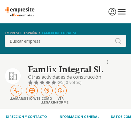
EMPRESITE ESPAÑA
FAMFIX INTEGRAL SL.
Buscar
Famfix Integral Sl.
Otras actividades de construcción
especializada n.c.o.p.
0
/5
( 0 votos)
LLAMAR
SITIO WEB
CÓMO
VER
LLEGAR
INFORME
DIRECCIÓN Y CONTACTO
INFORMACIÓN GENERAL
DATOS COM