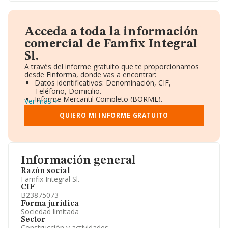
Acceda a toda la información
comercial de Famfix Integral
Sl.
A través del informe gratuito que te proporcionamos
desde Einforma, donde vas a encontrar:
Datos identificativos: Denominación, CIF,
Teléfono, Domicilio.
Informe Mercantil Completo (BORME).
Ver más
Gráficos de Evolución Ventas y Empleados.
Consejo de Administración y Administradores.
QUIERO MI INFORME GRATUITO
Directivos y Ejecutivos.
Accionistas.
Participaciones y Vinculaciones en otras empresas.
Artículos de prensa publicados sobre la empresa.
Información oficial y registral complementaria.
Información general
Razón social
Famfix Integral Sl.
CIF
B23875073
Forma jurídica
Sociedad limitada
Sector
Construcción y actividades