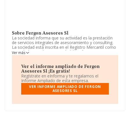
Sobre Fergon Asesores Sl
La sociedad informa que su actividad es la prestación
de servicios integrales de asesoramiento y consulting.
La sociedad está inscrita en el Registro Mercantil como
Sociedad Limitada. La actividad de referencia CNAE
Ver más
corresponde a '%cnae%', cuyo Código es 7020. La
compañía no tiene actividad en mercados exteriores.
Ver el informe ampliado de Fergon
De acuerdo con la Recomendación 2003/361/CE de la
Asesores Sl ¡Es gratis!
Comisión, de 6 de mayo de 2003, sobre la definición de
Regístrate en eInforma y te regalamos el
microempresas, pequeñas y medianas empresas, la
Informe Ampliado de esta empresa.
compañía reúne los requisitos de una microempresa.
VER INFORME AMPLIADO DE FERGON
Sobre el rendimiento de la empresa en 2025, el total de
ASESORES SL
ventas registradas ha permanecido igual que el año
anterior. No ha habido variación en cuanto al número
de empleados con respecto al 2024 y teniendo en
cuenta la información disponible en INFORMA, ha
dispuesto de un número de empleados por debajo de la
media de sector.
Su teléfono es 916918530 y puedes consultar su página