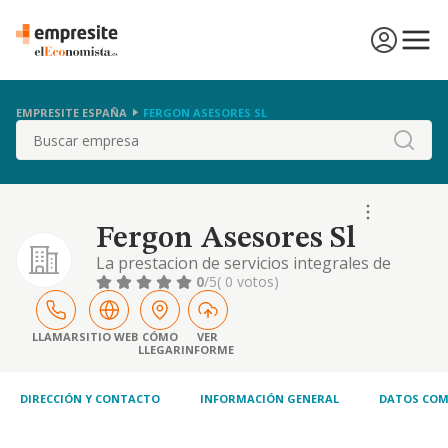
EMPRESITE ESPAÑA
FERGON ASESORES SL
Buscar
Fergon Asesores Sl
La prestacion de servicios integrales de
asesoramiento y consulting.
0
/5
( 0 votos)
LLAMAR
SITIO WEB
CÓMO
VER
LLEGAR
INFORME
DIRECCIÓN Y CONTACTO
INFORMACIÓN GENERAL
DATOS COM