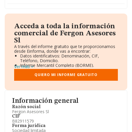
Acceda a toda la información
comercial de Fergon Asesores
Sl
A través del informe gratuito que te proporcionamos
desde Einforma, donde vas a encontrar:
Datos identificativos: Denominación, CIF,
Teléfono, Domicilio.
Informe Mercantil Completo (BORME).
Ver más
Gráficos de Evolución Ventas y Empleados.
Consejo de Administración y Administradores.
QUIERO MI INFORME GRATUITO
Directivos y Ejecutivos.
Accionistas.
Participaciones y Vinculaciones en otras empresas.
Artículos de prensa publicados sobre la empresa.
Información oficial y registral complementaria.
Información general
Razón social
Fergon Asesores Sl
CIF
B82911579
Forma jurídica
Sociedad limitada