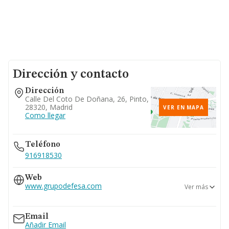
Dirección y contacto
Dirección
Calle Del Coto De Doñana, 26, Pinto,
28320, Madrid
VER EN MAPA
Como llegar
Teléfono
916918530
Web
www.grupodefesa.com
Ver más
www.industriasdefesa.com
Email
Añadir Email