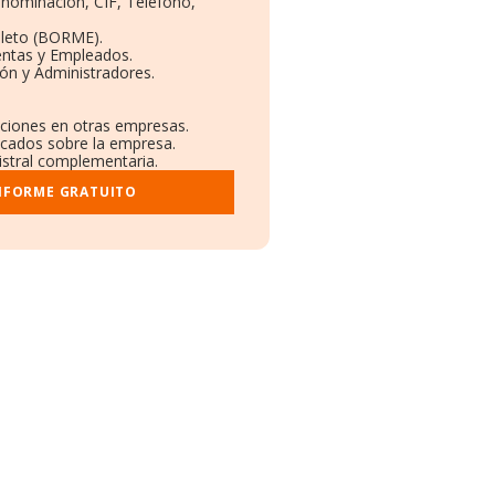
enominación, CIF, Teléfono,
leto (BORME).
entas y Empleados.
ón y Administradores.
aciones en otras empresas.
licados sobre la empresa.
gistral complementaria.
INFORME GRATUITO