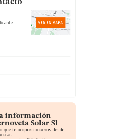
ntacto
licante
VER EN MAPA
la información
rnoveta Solar Sl
ito que te proporcionamos desde
ntrar: