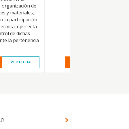
 organización de
es y materiales,
 la participación
permita, ejercer la
ntrol de dichas
nte la pertenencia
VER FICHA
VER INFORME
VER FIC
l?