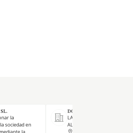
SL.
DOMIGARMA SL
onar la
LA GENERACION DE ENERGIA
 la sociedad en
ALTERNATIVAS
ALICANTE
 mediante la