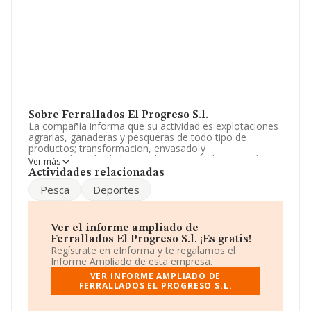
Sobre Ferrallados El Progreso S.l.
La compañía informa que su actividad es explotaciones
agrarias, ganaderas y pesqueras de todo tipo de
productos; transformacion, envasado y
comercialización de los productos agrícolas, ganaderos
Ver más
y de la pesca, por si misma o a traves de terceros,
Actividades relacionadas
agrupaciones. La sociedad está registrada como
Pesca
Deportes
Sociedad Limitada. Su CNAE corresponde a 4341 con
código '%cnae%'. La sociedad no tiene actividad en
mercados exteriores.
Ver el informe ampliado de
Ha contado con el mismo número de profesionales y
Ferrallados El Progreso S.l. ¡Es gratis!
atendiendo a los datos disponibles en INFORMA, ese
Regístrate en eInforma y te regalamos el
número ha estado por encima de la media de sector.
Informe Ampliado de esta empresa.
VER INFORME AMPLIADO DE
La sociedad española
Ferrallados El Progreso S.L
,
FERRALLADOS EL PROGRESO S.L.
con NIF B73385247, tiene su domicilio social
establecido en Calle Carril Frutos (barrio Del Progreso)