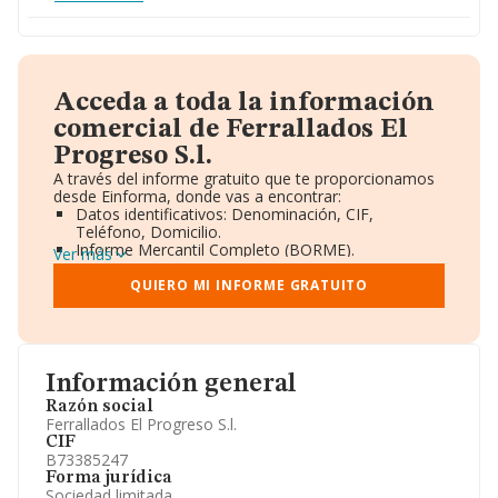
Acceda a toda la información
comercial de Ferrallados El
Progreso S.l.
A través del informe gratuito que te proporcionamos
desde Einforma, donde vas a encontrar:
Datos identificativos: Denominación, CIF,
Teléfono, Domicilio.
Informe Mercantil Completo (BORME).
Ver más
Gráficos de Evolución Ventas y Empleados.
Consejo de Administración y Administradores.
QUIERO MI INFORME GRATUITO
Directivos y Ejecutivos.
Accionistas.
Participaciones y Vinculaciones en otras empresas.
Artículos de prensa publicados sobre la empresa.
Información oficial y registral complementaria.
Información general
Razón social
Ferrallados El Progreso S.l.
CIF
B73385247
Forma jurídica
Sociedad limitada