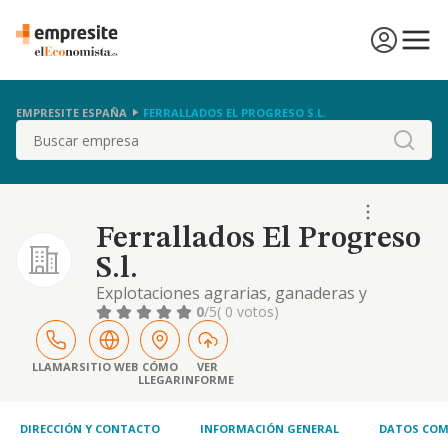
EMPRESITE ESPAÑA
FERRALLADOS EL PROGRESO S.L.
Buscar
Ferrallados El Progreso
S.l.
Explotaciones agrarias, ganaderas y
pesqueras de todo tipo de productos;
0
/5
( 0 votos)
transformacion, envasado y comercializacion
de los productos agricolas, ganaderos y de
la pesca, por si misma o a traves de terceros,
LLAMAR
SITIO WEB
CÓMO
VER
LLEGAR
INFORME
agrupaciones
DIRECCIÓN Y CONTACTO
INFORMACIÓN GENERAL
DATOS COM