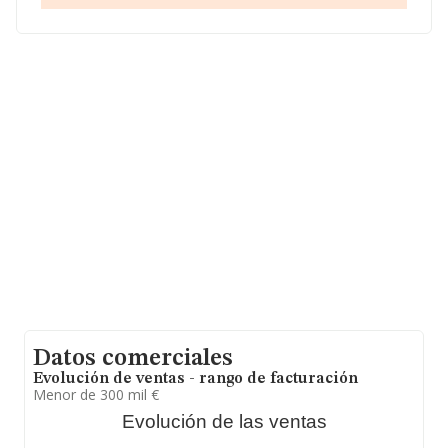
núm. 36, (30012), en el municipio de Murcia, Murcia.
Con los datos a disposición de INFORMA sobre 5.437
empresas pertenecientes al sector, en el ámbito
nacional la facturación alcanza la cifra de 858 millones
de euros y se calcula un promedio de facturación de
157 mil euros entre todas las compañías. Respecto a la
información de la provincia (hablamos de Murcia), en la
base de datos INFORMA constan 281 empresas, con
ventas en el año 2007 de 16 millones de euros. Como
información adicional de interés, la media de empleados
de las empresas es de 1; la antigüedad desde la
constitución es de 21 años.
Datos comerciales
Evolución de ventas - rango de facturación
Menor de 300 mil €
Evolución de las ventas