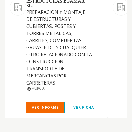
ESTRUCTURAS EGAMAR
SL.
M
PREPARACION Y MONTAJE
m
DE ESTRUCTURAS Y
i
CUBIERTAS, POSTES Y
c
TORRES METALICAS,
CARRILES, COMPUERTAS,
GRUAS, ETC., Y CUALQUIER
OTRO RELACIONADO CON LA
CONSTRUCCION.
TRANSPORTE DE
MERCANCIAS POR
CARRETERAS
MURCIA
VER INFORME
VER FICHA