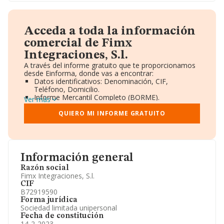
Acceda a toda la información
comercial de Fimx
Integraciones, S.l.
A través del informe gratuito que te proporcionamos
desde Einforma, donde vas a encontrar:
Datos identificativos: Denominación, CIF,
Teléfono, Domicilio.
Informe Mercantil Completo (BORME).
Ver más
Gráficos de Evolución Ventas y Empleados.
Consejo de Administración y Administradores.
QUIERO MI INFORME GRATUITO
Directivos y Ejecutivos.
Accionistas.
Participaciones y Vinculaciones en otras empresas.
Artículos de prensa publicados sobre la empresa.
Información oficial y registral complementaria.
Información general
Razón social
Fimx Integraciones, S.l.
CIF
B72919590
Forma jurídica
Sociedad limitada unipersonal
Fecha de constitución
14-2-2023