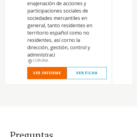
enajenación de acciones y
i
participaciones sociales de
t
sociedades mercantiles en
s
general, tanto residentes en
t
territorio español como no
s
residentes, así corno la
t
dirección, gestión, control y
d
administraci
C
CORUNA
VER INFORME
VER FICHA
Preguntas