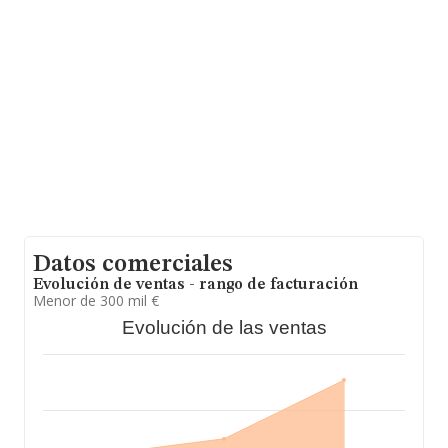
Con los datos a disposición de INFORMA sobre 173
empresas pertenecientes al sector, la facturación en el
ámbito nacional alcanza los 301 millones de euros y se
calcula un promedio de facturación de 1 millón de euros
entre todas las compañías. En cuanto a la información
relativa a la provincia de A Coruña, en la base de datos
INFORMA constan 4 empresas, cuyas ventas han
obtenido los 171 mil euros. Para aportar ulterior
información de interés en el ámbito sectorial, la
antigüedad alcanza los 14 años desde la constitución.
La media de empleados es de 3.
Datos comerciales
Evolución de ventas - rango de facturación
Menor de 300 mil €
Evolución de las ventas