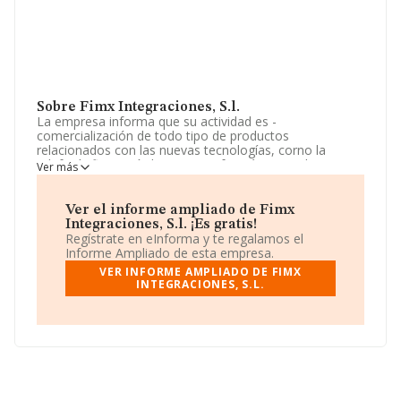
Sobre Fimx Integraciones, S.l.
La empresa informa que su actividad es -
comercialización de todo tipo de productos
relacionados con las nuevas tecnologías, corno la
telefonía fija y móvil, equipos informáticos, soluciones
Ver más
tecnológicas integrales, sistemas de
telecomunicaciones, soluciones de seguridad
tecnológica y cualquier tipo de aplicación tecnológica. -
Ver el informe ampliado de Fimx
consultorí. La empresa está registrada como Sociedad
Integraciones, S.l. ¡Es gratis!
Limitada. Su actividad CNAE es '%cnae%' con código
Regístrate en eInforma y te regalamos el
6422. No realiza actividad de importación y/o
Informe Ampliado de esta empresa.
exportación.
VER INFORME AMPLIADO DE FIMX
INTEGRACIONES, S.L.
La plantilla se ha mantenido igual y atendiendo a los
datos disponibles en INFORMA, el número de
empleados de la compañía ha estado por debajo de la
media de sector.
La sociedad española
Fimx Integraciones, S.L
, NIF
B72919590, tiene domicilio fiscal en Calle Agoeiros Lg.
De Vilarodia núm. 46, (15142), Arteixo, A Coruña, Galicia.