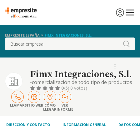
EMPRESITE ESPAÑA
FIMX INTEGRACIONES, S.L.
Buscar
Fimx Integraciones, S.l.
-comercialización de todo tipo de productos
relacionados con las nuevas tecnologías,
0
/5
( 0 votos)
corno la telefonía fija y móvil, equipos
informáticos, soluciones tecnológicas
integrales, sistemas de telecomunicaciones,
LLAMAR
SITIO WEB
CÓMO
VER
LLEGAR
INFORME
soluciones de seguridad tecnológica y
cualquier tipo de aplicación tecnológica. -
consultorí
DIRECCIÓN Y CONTACTO
INFORMACIÓN GENERAL
DATOS COM