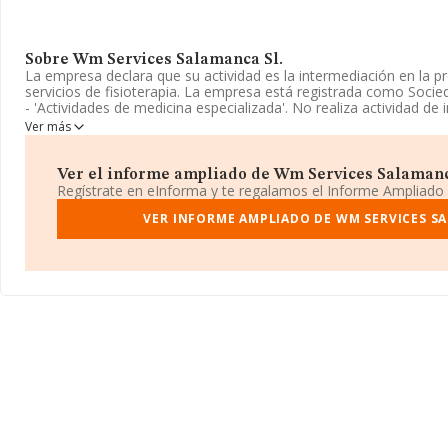
Sobre Wm Services Salamanca Sl.
La empresa declara que su actividad es la intermediación en la p
servicios de fisioterapia. La empresa está registrada como Soci
- 'Actividades de medicina especializada'. No realiza actividad de
Ver más
En el último año el número de empleados ha permanecido igual y
información disponible en INFORMA, ha dispuesto de un número
media de sector.
Ver el informe ampliado de Wm Services Salamanca 
Regístrate en eInforma y te regalamos el Informe Ampliado
Su email es
administracion1@wmedicalservices.com
.
VER INFORME AMPLIADO DE WM SERVICES S
La sociedad
Wm Services Salamanca S.L
, B37509700, se encu
Guzmanes núm. 7 Piso 1 C, (37900), Santa Marta De Tormes, en S
En base a la información de la que dispone INFORMA sobre 13.4
nacional la facturación alcanza la cifra de 4.898 millones de eur
facturación de 364 mil euros entre todas las compañías. Respecto
provincia (hablamos de Salamanca), en la base de datos de IN
cuyas ventas han obtenido los 15 millones de euros. Con el fin de
a las compañías, la media de empleados de las empresas es de 3
la constitución es de 15 años.