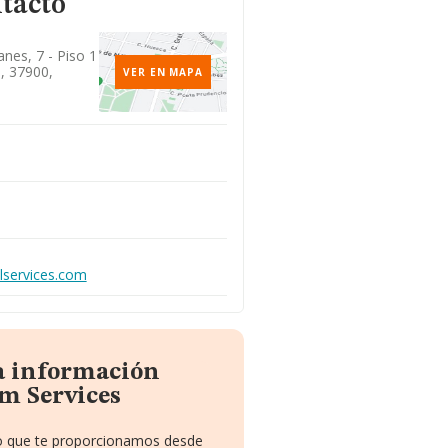
tacto
es, 7 - Piso 1
, 37900,
VER EN MAPA
services.com
la información
m Services
to que te proporcionamos desde