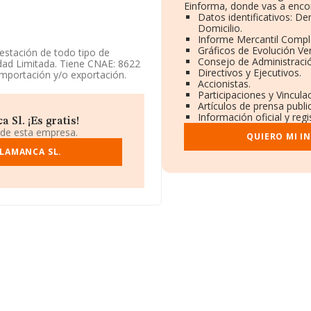
Einforma, donde vas a encon
Datos identificativos: D
Domicilio.
Informe Mercantil Comp
Gráficos de Evolución Ve
restación de todo tipo de
Consejo de Administració
edad Limitada. Tiene CNAE: 8622
Directivos y Ejecutivos.
 importación y/o exportación.
Accionistas.
Participaciones y Vincul
 teniendo en cuenta la
Artículos de prensa publ
 de empleados por debajo de la
Información oficial y reg
Sl. ¡Es gratis!
 de esta empresa.
QUIERO MI I
ALAMANCA SL.
entra en Plaza Prado De Los
alamanca, Castilla-león.
21 compañías, en el ámbito
os y se calcula un promedio de
 a la información de la
FORMA aparecen 64 empresas,
 ampliar la información relativa
; la media de antigüedad desde