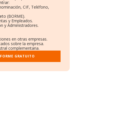
trar:
enominación, CIF, Teléfono,
leto (BORME).
ntas y Empleados.
n y Administradores.
aciones en otras empresas.
icados sobre la empresa.
istral complementaria.
NFORME GRATUITO