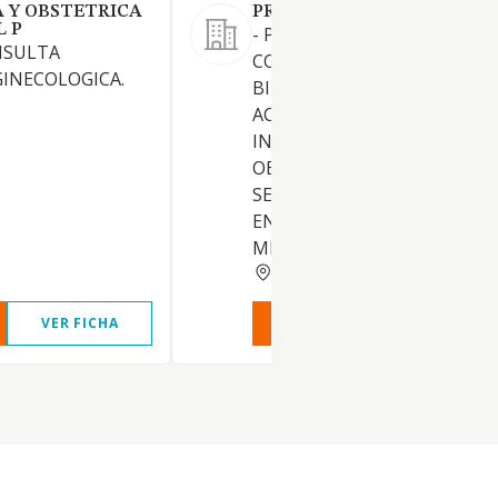
 Y OBSTETRICA
PRIVATE VISION SL
 P
- PROMOCION, CONSTRUCCI
NSULTA
COMPRA, VENTA Y ALQUILER
GINECOLOGICA.
BIENES INMUEBLES. -
ACTIVIDADES DE
INTERMEDIACION, GESTION,
OBTENCION Y PRESTACION 
SERVICIOS DE ASESORAMIE
EN MATERIA DE SERVICIOS
MEDICO-QUIRURGICOS. - OR
SALAMANCA
VER FICHA
VER INFORME
VER FIC