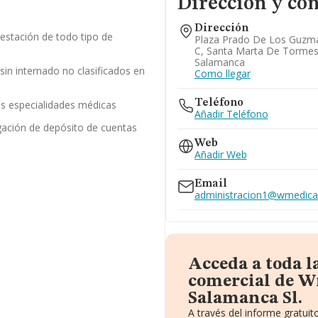
Dirección y con
Dirección
restación de todo tipo de
Plaza Prado De Los Guzman
C, Santa Marta De Tormes
Salamanca
 sin internado no clasificados en
Como llegar
Teléfono
as especialidades médicas
Añadir Teléfono
gación de depósito de cuentas
Web
Añadir Web
Email
administracion1@wmedical
Acceda a toda 
comercial de W
Salamanca Sl.
A través del informe gratui