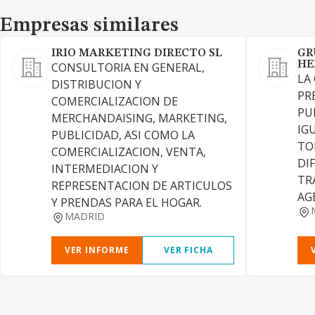
Empresas similares
Empresas similares
IRIO MARKETING DIRECTO SL
GR
HE
CONSULTORIA EN GENERAL,
LA
DISTRIBUCION Y
PR
COMERCIALIZACION DE
PU
MERCHANDAISING, MARKETING,
IG
PUBLICIDAD, ASI COMO LA
TO
COMERCIALIZACION, VENTA,
DI
INTERMEDIACION Y
TR
REPRESENTACION DE ARTICULOS
AG
Y PRENDAS PARA EL HOGAR.
MADRID
VER INFORME
VER FICHA