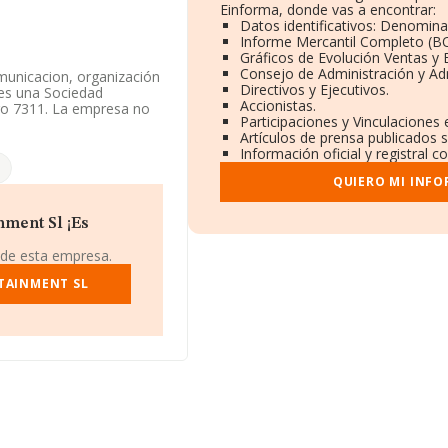
Einforma, donde vas a encontrar:
Datos identificativos: Denominac
Informe Mercantil Completo (B
Gráficos de Evolución Ventas y
Consejo de Administración y Ad
municacion, organización
Directivos y Ejecutivos.
 es una Sociedad
Accionistas.
igo 7311. La empresa no
Participaciones y Vinculaciones
Artículos de prensa publicados 
Información oficial y registral 
o de empleados por
QUIERO MI INF
identificación fiscal
), Madrid, Madrid.
nment Sl ¡Es
pertenecientes al
 de esta empresa.
s de euros y se estima que
 mil euros. En relación
TAINMENT SL
tos INFORMA constan
e euros. Finalmente,
 la constitución es de 15