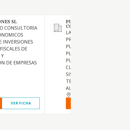
ONES SL
PUBLIESPACIO MEDIA
CONSULTING SL
O CONSULTORIA
LA COMPRAVENTA, GESTION
CONOMICOS
PROMOCION DE SERVICIOS 
E INVERSIONES
PUBLICIDAD, CREATIVIDAD Y
FISCALES DE
PLANIFICACION DE CAMPAN
 Y
PUBLICITARIAS EN TODAS
ON DE EMPRESAS
CLASES DE MEDIOS, LINEAS 
SISTEMAS DE COMUNICACIO
TELECOMUNICACION Y
AUDIOVISUALES
MADRID
VER FICHA
VER INFORME
VER FIC