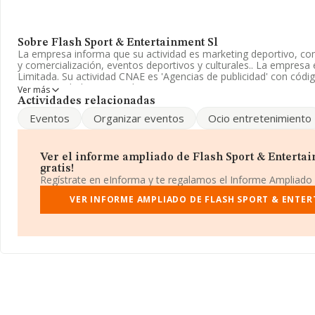
Sobre Flash Sport & Entertainment Sl
La empresa informa que su actividad es marketing deportivo, co
y comercialización, eventos deportivos y culturales.. La empresa
Limitada. Su actividad CNAE es 'Agencias de publicidad' con cód
tiene actividad en mercados exteriores.
Ver más
Actividades relacionadas
Según los datos a disposición de INFORMA, ha tenido un númer
Eventos
Organizar eventos
Ocio entretenimiento
debajo de la media de sector.
La compañía
Flash Sport & Entertainment S.L
, con número de 
B85784221, se encuentra en Calle Bario núm. 19 Piso 4 B, (28021
Ver el informe ampliado de Flash Sport & Entertai
gratis!
Con los datos a disposición de INFORMA sobre 39.891 empresas 
Regístrate en eInforma y te regalamos el Informe Ampliado
sector, a nivel nacional la facturación asciende a 18.414 millone
el promedio de la facturación entre todas las empresas es de 461
VER INFORME AMPLIADO DE FLASH SPORT & ENTER
con la información de la provincia de Madrid, en la base de da
13315 empresas, con ventas en el año 2018 de 13.743 millones d
para completar los datos de sector, en 2018, la antigüedad desde
años. La media de empleados de las empresas es de 2.