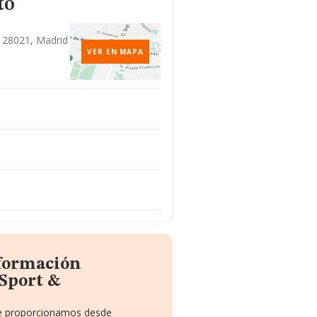
to
, 28021, Madrid
VER EN MAPA
nformación
 Sport &
 te proporcionamos desde