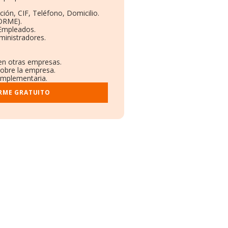
ión, CIF, Teléfono, Domicilio.
ORME).
 Empleados.
ministradores.
 en otras empresas.
sobre la empresa.
complementaria.
ORME GRATUITO