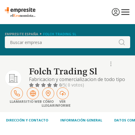
EMPRESITE ESPAÑA
FOLCH TRADING SL
Buscar
Folch Trading Sl
Fabricacion y comercializacion de todo tipo
de articulos de costura, merceria papeleria.
0
/5
( 0 votos)
creacion de programas de software.
adquisicion de fincas, rusticas urbanas
operaciones, de inversiones suscribir,
LLAMAR
SITIO WEB
CÓMO
VER
LLEGAR
INFORME
adquirir, accione
DIRECCIÓN Y CONTACTO
INFORMACIÓN GENERAL
DATOS COM