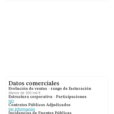
millones de euros y se estima que el promedio de la
facturación entre todas las empresas es de 420 mil
euros. En relación con la información de la provincia de
Tarragona, en la base de datos INFORMA constan 540
empresas, con ventas en 2021 de hasta 46 millones de
euros. Con el fin de ampliar la información relativa a las
compañías, los empleados de media son 2. La media de
antigüedad desde la constitución es de 12 años.
Datos comerciales
Evolución de ventas - rango de facturación
Menor de 300 mil €
Estructura corporativa - Participaciones
NO
Contratos Públicos Adjudicados
Ver Información
Incidencias de Fuentes Públicas