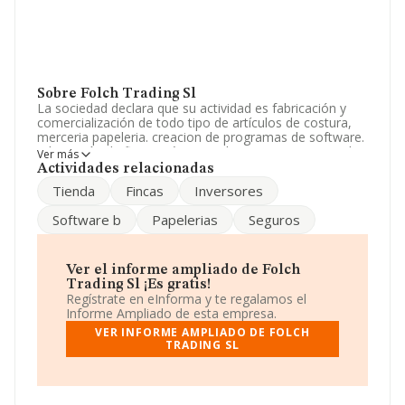
Sobre Folch Trading Sl
La sociedad declara que su actividad es fabricación y
comercialización de todo tipo de artículos de costura,
merceria papeleria. creacion de programas de software.
adquisición de fincas, rústicas urbanas operaciones, de
Ver más
inversiones suscribir, adquirir, accione. La empresa está
Actividades relacionadas
registrada como Sociedad Limitada. Su CNAE
Tienda
Fincas
Inversores
corresponde a 4619 con código 'Intermediarios del
comercio de productos diversos'. La empresa no tiene
Software b
Papelerias
Seguros
actividad en mercados exteriores.
Su email es
montse@folch.com
. La web es
www.folch.com
.
Ver el informe ampliado de Folch
Trading Sl ¡Es gratis!
La compañía
Folch Trading S.L
, NIF B43492602, tiene
Regístrate en eInforma y te regalamos el
su domicilio social establecido en Avenida De Sant Jordi
Informe Ampliado de esta empresa.
núm. 6, (43340), Montbrio Del Camp, en Tarragona,
VER INFORME AMPLIADO DE FOLCH
Cataluña.
TRADING SL
Con los datos a disposición de INFORMA sobre 35.522
empresas pertenecientes al sector, en el ámbito
nacional la facturación alcanza la cifra de 14.930