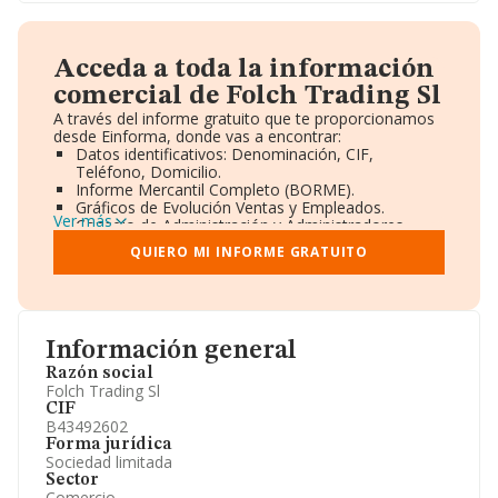
Acceda a toda la información
comercial de Folch Trading Sl
A través del informe gratuito que te proporcionamos
desde Einforma, donde vas a encontrar:
Datos identificativos: Denominación, CIF,
Teléfono, Domicilio.
Informe Mercantil Completo (BORME).
Gráficos de Evolución Ventas y Empleados.
Ver más
Consejo de Administración y Administradores.
Directivos y Ejecutivos.
QUIERO MI INFORME GRATUITO
Accionistas.
Participaciones y Vinculaciones en otras empresas.
Artículos de prensa publicados sobre la empresa.
Información oficial y registral complementaria.
Información general
Razón social
Folch Trading Sl
CIF
B43492602
Forma jurídica
Sociedad limitada
Sector
Comercio