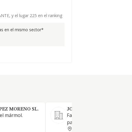
NTE, y el lugar 225 en el ranking
s en el mismo sector*
EZ MORENO SL.
JOSE CANDELA GARCIA SL
del mármol.
Fabricación de bases de már
para trofeos.
ALICANTE