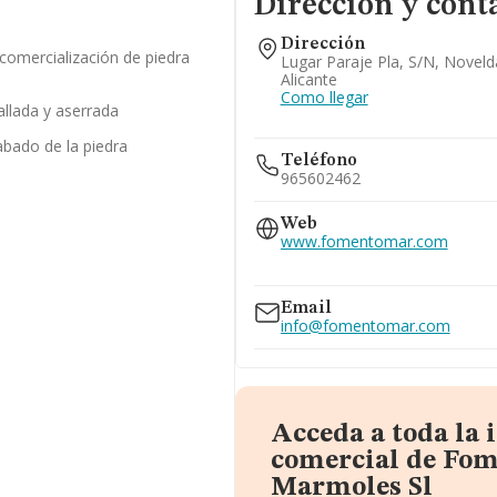
Dirección y cont
Dirección
 comercialización de piedra
Lugar Paraje Pla, S/n, Noveld
Alicante
Como llegar
tallada y aserrada
abado de la piedra
Teléfono
965602462
Web
www.fomentomar.com
www.fomentodemarmoles.c
Email
info@fomentomar.com
Acceda a toda la
comercial de Fo
Marmoles Sl