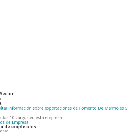
rtenecientes al sector, la
euros y la media entre todas
mación adicional de interés,
pleados de media son 4.
.L
es corte, tallado, acabado
su sector (Corte, tallado y
l 2024. Frente al 2024, en el
a retrocedido.
Sector
a
a
ltar información sobre exportaciones de Fomento De Marmoles Sl
ados 10 cargos en esta empresa
gos de Empresa
o de empleados
2026)