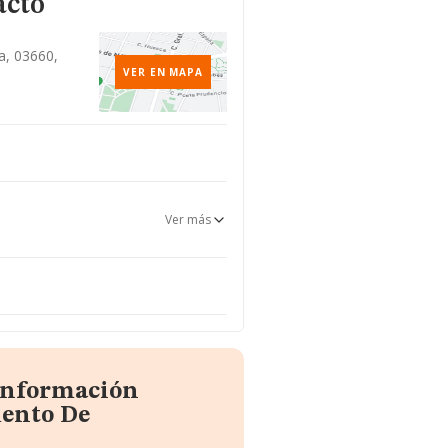
acto
a, 03660,
VER EN MAPA
Ver más
om
 información
mento De