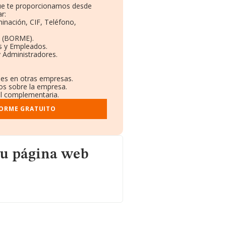
que te proporcionamos desde
r:
inación, CIF, Teléfono,
o (BORME).
s y Empleados.
 Administradores.
nes en otras empresas.
dos sobre la empresa.
ral complementaria.
FORME GRATUITO
b
su página web