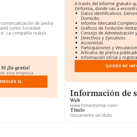
A través del informe gratuito 
Einforma, donde vas a encontra
Datos identificativos: Denom
Domicilio.
 comercialización de piedra
Informe Mercantil Complet
cantil como Sociedad
Gráficos de Evolución Venta
ra'. La compañía realiza
Consejo de Administración y
Directivos y Ejecutivos.
Accionistas.
ndo a los niveles de
Participaciones y Vinculacio
a caído 53 puestos a nivel
Artículos de prensa publica
o anterior. En el ranking de
Información oficial y regist
ez Marmolistas S.L
y
QUIERO MI IN
esas como:
Maderas Lalbar
l ¡Es gratis!
perdido 28.260 posiciones
 de esta empresa.
que la adelantan en el
RMOLES SL
bio, la empresa se posiciona
legre Materiales Para La
Informacion de su página we
ranking provincial pasando
Información de 
Web
www.fomentomar.com/
l número de teléfono
Titulo
w.fomentomar.com
.
Documento sin título
ne domicilio fiscal en Lugar
 S/N, (03660), Novelda, en