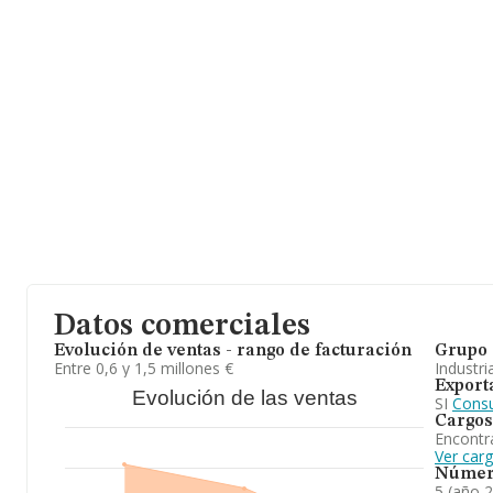
Con los datos a disposición de INFORMA sobre 3.383 empresas pe
facturación en el ámbito nacional alcanza los 1.429 millones de 
las compañías es de 422 mil euros de ventas en 2025. Como infor
la antigüedad alcanza los 24 años desde la constitución. Los em
A modo de conclusión, la actividad de
Fomento de Marmoles S
y comercialización de piedra natural y mármoles. En el ranking de 
acabado de la piedra), la compañía ha perdido posición respecto a
ranking nacional, de todas las empresas en España, la empresa h
Datos comerciales
Evolución de ventas - rango de facturación
Grupo 
Entre 0,6 y 1,5 millones €
Industri
Export
Evolución de las ventas
SI
Consu
Cargos
Encontr
Ver car
Númer
5 (año 