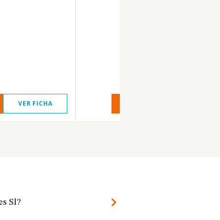
VER FICHA
VER INFORME
VER FIC
s Sl?