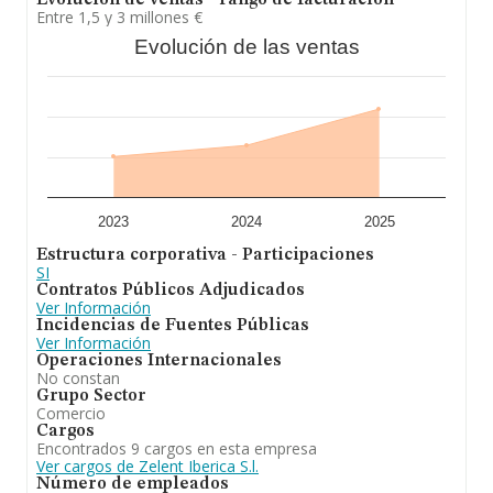
Evolución de ventas - rango de facturación
son 3.
Entre 1,5 y 3 millones €
Evolución de las ventas
En definitiva, la actividad de
Zelent Iberica S.L
está
enfocada en venta mayor y menor de
electrodomésticos gama blanca y aparatos electrónico.
En relación con el ranking de Barcelona, la empresa ha
escalado posiciones.
2023
2024
2025
Estructura corporativa - Participaciones
SI
Contratos Públicos Adjudicados
Ver Información
Incidencias de Fuentes Públicas
Ver Información
Operaciones Internacionales
No constan
Grupo Sector
Comercio
Cargos
Encontrados 9 cargos en esta empresa
Ver cargos de Zelent Iberica S.l.
Número de empleados