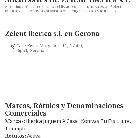
Sucursales de Zelent iberica s.l.
A continuación le mostramos el listado de las sucursales de Zelent
iberica s.l. en todas las provincia que tengan hasta 3 sucursales.
Zelent iberica s.l. en Gerona
Calle Bisbe Morgades, 11, 17500,
Ripoll, Gerona
Marcas, Rótulos y Denominaciones Comerciales
Marcas, Rótulos y Denominaciones
Comerciales
Iberica Juguem A Casa!, Komvas Tu Ets Lliure,
Marcas:
Triumph
Activa
Rótulos: