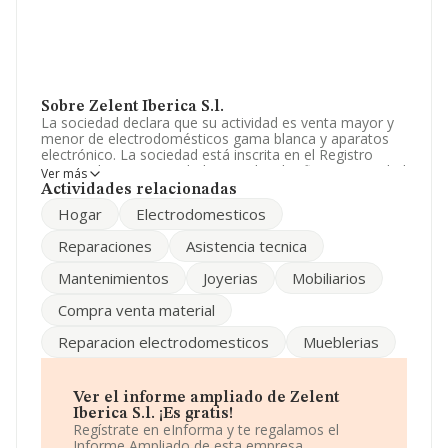
Sobre Zelent Iberica S.l.
La sociedad declara que su actividad es venta mayor y
menor de electrodomésticos gama blanca y aparatos
electrónico. La sociedad está inscrita en el Registro
Mercantil como Sociedad Limitada. Clasifica su actividad
Ver más
CNAE como 'Comercio al por menor de aparatos
Actividades relacionadas
electrodomésticos en establecimientos especializados',
Hogar
Electrodomesticos
código 4754. La empresa no tiene actividad en
mercados exteriores.
Reparaciones
Asistencia tecnica
El número de empleados ha crecido un 25% y teniendo
Mantenimientos
Joyerias
Mobiliarios
en cuenta la información disponible en INFORMA, ha
dispuesto de un número de empleados por encima de la
Compra venta material
media de sector.
Reparacion electrodomesticos
Mueblerias
Dentro del ranking de empresas elaborado por
INFORMA, atendiendo a los niveles de facturación,
podemos decir de la compañía que: la compañía ha
escalado 3 puestos en el ranking sectorial, pasando del
Ver el informe ampliado de Zelent
121 al 118. Tienen mejor posición las siguientes
Iberica S.l. ¡Es gratis!
empresas del sector:
Quintela Fuste Proyectos S.L
y
Regístrate en eInforma y te regalamos el
Arfis Baltic S.L
; sin embargo, algunas de las empresas
Informe Ampliado de esta empresa.