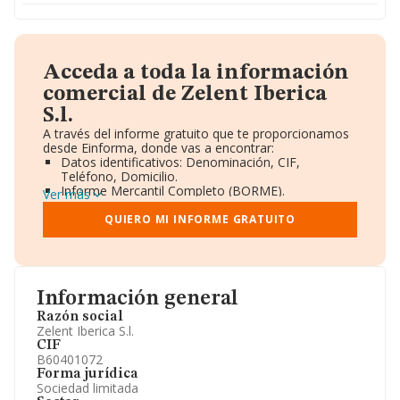
Acceda a toda la información
comercial de Zelent Iberica
S.l.
A través del informe gratuito que te proporcionamos
desde Einforma, donde vas a encontrar:
Datos identificativos: Denominación, CIF,
Teléfono, Domicilio.
Informe Mercantil Completo (BORME).
Ver más
Gráficos de Evolución Ventas y Empleados.
Consejo de Administración y Administradores.
QUIERO MI INFORME GRATUITO
Directivos y Ejecutivos.
Accionistas.
Participaciones y Vinculaciones en otras empresas.
Artículos de prensa publicados sobre la empresa.
Información oficial y registral complementaria.
Información general
Razón social
Zelent Iberica S.l.
CIF
B60401072
Forma jurídica
Sociedad limitada