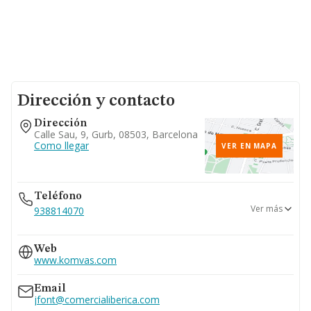
Dirección y contacto
Dirección
Calle Sau, 9, Gurb, 08503, Barcelona
Como llegar
VER EN MAPA
Teléfono
Ver más
938814070
938816225
Web
www.komvas.com
Email
jfont@comercialiberica.com