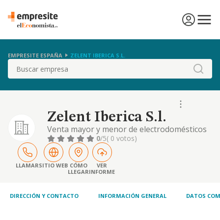
EMPRESITE ESPAÑA
ZELENT IBERICA S.L.
Buscar
Zelent Iberica S.l.
Venta mayor y menor de electrodomésticos
gama blanca y aparatos electrónico
0
/5
( 0 votos)
LLAMAR
SITIO WEB
CÓMO
VER
LLEGAR
INFORME
DIRECCIÓN Y CONTACTO
INFORMACIÓN GENERAL
DATOS COM