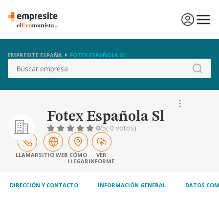
EMPRESITE ESPAÑA
FOTEX ESPAÑOLA SL
Buscar
Fotex Española Sl
0
/5
( 0 votos)
LLAMAR
SITIO WEB
CÓMO
VER
LLEGAR
INFORME
DIRECCIÓN Y CONTACTO
INFORMACIÓN GENERAL
DATOS COM