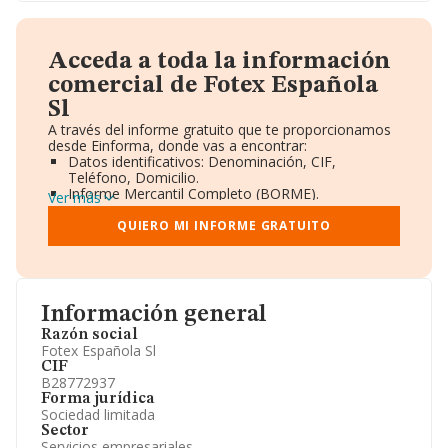
Acceda a toda la información
comercial de Fotex Española
Sl
A través del informe gratuito que te proporcionamos
desde Einforma, donde vas a encontrar:
Datos identificativos: Denominación, CIF,
Teléfono, Domicilio.
Informe Mercantil Completo (BORME).
Ver más
Gráficos de Evolución Ventas y Empleados.
Consejo de Administración y Administradores.
QUIERO MI INFORME GRATUITO
Directivos y Ejecutivos.
Accionistas.
Participaciones y Vinculaciones en otras empresas.
Artículos de prensa publicados sobre la empresa.
Información oficial y registral complementaria.
Información general
Razón social
Fotex Española Sl
CIF
B28772937
Forma jurídica
Sociedad limitada
Sector
Servicios empresariales