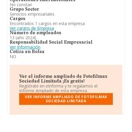
Operaciones Internacionales
decir Actividades de fotografía, ha experimentado una
No constan
subida.
Grupo Sector
Servicios empresariales
Cargos
Encontrados 1 cargos en esta empresa
Ver cargos de Empresa
Número de empleados
13 (año 2024)
Responsabilidad Social Empresarial
Ver Información
Cotiza en Bolsa
NO
Ver el informe ampliado de Fotofilmax
Sociedad Limitada ¡Es gratis!
Regístrate en eInforma y te regalamos el
Informe Ampliado de esta empresa.
VER INFORME AMPLIADO DE FOTOFILMAX
SOCIEDAD LIMITADA