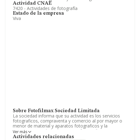
Actividad CNAE
7420 - Actividades de fotografía
Estado de la empresa
Viva
Sobre Fotofilmax Sociedad Limitada
La sociedad informa que su actividad es los servicios
fotograficos, compraventa y comercio al por mayor o
menor de material y aparatos fotograficos y la
recepcion y revelado de carretes fotograficos. La
Ver más
sociedad está registrada como Sociedad Limitada.
Actividades relacionadas