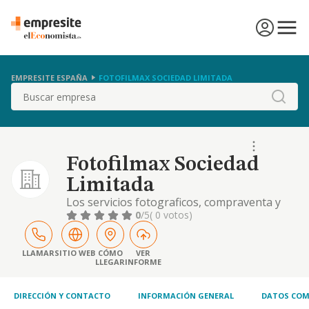
EMPRESITE ESPAÑA
FOTOFILMAX SOCIEDAD LIMITADA
Buscar
Fotofilmax Sociedad
Limitada
Los servicios fotograficos, compraventa y
comercio al por mayor o menor de material y
0
/5
( 0 votos)
aparatos fotograficos y la recepcion y
revelado de carretes fotograficos
LLAMAR
SITIO WEB
CÓMO
VER
LLEGAR
INFORME
DIRECCIÓN Y CONTACTO
INFORMACIÓN GENERAL
DATOS COM