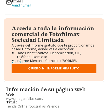
Email
Añadir Email
Acceda a toda la información
comercial de Fotofilmax
Sociedad Limitada
A través del informe gratuito que te proporcionamos
desde Einforma, donde vas a encontrar:
Datos identificativos: Denominación, CIF,
Teléfono, Domicilio.
Informe Mercantil Completo (BORME).
Ver más
Gráficos de Evolución Ventas y Empleados.
Consejo de Administración y Administradores.
QUIERO MI INFORME GRATUITO
Directivos y Ejecutivos.
Accionistas.
Participaciones y Vinculaciones en otras empresas.
Artículos de prensa publicados sobre la empresa.
Informacion de su página web
Información oficial y registral complementaria.
Información de su página web
Web
www.imagenfallas.com/
Titulo
Tienda Online fotografias Valencia