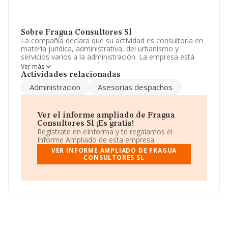
Sobre Fragua Consultores Sl
La compañía declara que su actividad es consultoría en
materia jurídica, administrativa, del urbanismo y
servicios varios a la administración. La empresa está
registrada como Sociedad Limitada. Su CNAE
Ver más
corresponde a 6910 con código 'Actividades jurídicas'.
Actividades relacionadas
La empresa no tiene actividad en mercados exteriores.
Administracion
Asesorias despachos
La plantilla se ha reducido un 50% y atendiendo a los
datos disponibles en INFORMA, el número de
empleados de la compañía ha estado por debajo de la
Ver el informe ampliado de Fragua
media de sector.
Consultores Sl ¡Es gratis!
Regístrate en eInforma y te regalamos el
Su teléfono es 924222006 y la dirección de correo es
Informe Ampliado de esta empresa.
8291829@gmail.com
.
VER INFORME AMPLIADO DE FRAGUA
CONSULTORES SL
La sociedad española
Fragua Consultores S.L
, con
CIF B06149058, está situada en Calle Martin Cansado
núm. 15 1 A, (06002), Badajoz, Extremadura.
En relación con el sector y disponiendo de los datos de
hasta 28.030 empresas, a nivel nacional la facturación
asciende a 6.290 millones de euros y en 2024 la media
de facturación de ventas entre todas las compañías
alcanza los 224 mil euros. Finalmente, para completar