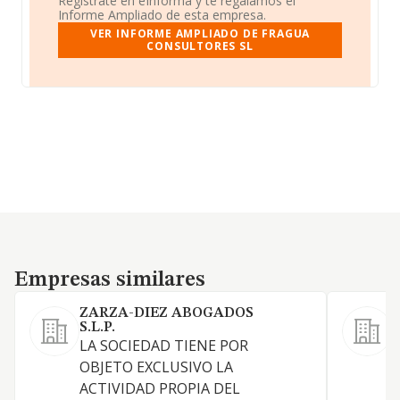
Regístrate en eInforma y te regalamos el
Informe Ampliado de esta empresa.
VER INFORME AMPLIADO DE FRAGUA
CONSULTORES SL
Empresas similares
Empresas similares
ZARZA-DIEZ ABOGADOS
S.L.P.
S
LA SOCIEDAD TIENE POR
OBJETO EXCLUSIVO LA
J
ACTIVIDAD PROPIA DEL