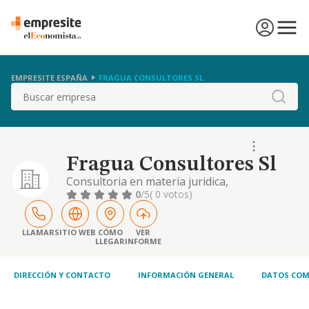
EMPRESITE ESPAÑA
FRAGUA CONSULTORES SL
Buscar
Fragua Consultores Sl
Consultoria en materia juridica,
administrativa, del urbanismo y servicios
0
/5
( 0 votos)
varios a la administracion.
LLAMAR
SITIO WEB
CÓMO
VER
LLEGAR
INFORME
DIRECCIÓN Y CONTACTO
INFORMACIÓN GENERAL
DATOS COM