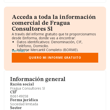
Acceda a toda la información
comercial de Fragua
Consultores Sl
A través del informe gratuito que te proporcionamos
desde Einforma, donde vas a encontrar:
Datos identificativos: Denominación, CIF,
Teléfono, Domicilio.
Informe Mercantil Completo (BORME).
Ver más
Gráficos de Evolución Ventas y Empleados.
Consejo de Administración y Administradores.
QUIERO MI INFORME GRATUITO
Directivos y Ejecutivos.
Accionistas.
Participaciones y Vinculaciones en otras empresas.
Artículos de prensa publicados sobre la empresa.
Información oficial y registral complementaria.
Información general
Razón social
Fragua Consultores Sl
CIF
B06149058
Forma jurídica
Sociedad limitada
Sector