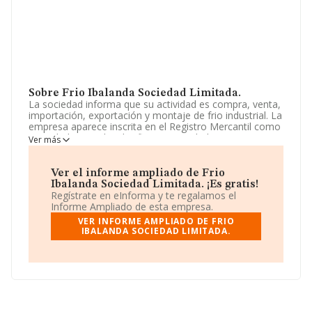
Sobre Frio Ibalanda Sociedad Limitada.
La sociedad informa que su actividad es compra, venta,
importación, exportación y montaje de frio industrial. La
empresa aparece inscrita en el Registro Mercantil como
Sociedad Limitada. Clasifica su actividad CNAE como
Ver más
'Intermediarios del comercio de maquinaria, equipo
industrial, embarcaciones y aeronaves', código 4614. La
compañía es importadora y exportadora.
Ver el informe ampliado de Frio
Ibalanda Sociedad Limitada. ¡Es gratis!
Teniendo en cuenta la información disponible en
Regístrate en eInforma y te regalamos el
INFORMA, ha dispuesto de un número de empleados
Informe Ampliado de esta empresa.
por debajo de la media de sector.
VER INFORME AMPLIADO DE FRIO
IBALANDA SOCIEDAD LIMITADA.
Acerca de la información en los distintos rankings: la
compañía ha mejorado en el ranking sectorial
escalando 72 puestos, pasando del 712 al 640. En el
ranking de sectores las siguientes empresas tienen
mejor posición:
Masventosas S.L
y
Huluda 2014
Sociedad Limitada
; sin embargo, algunas de las
empresas españolas que están por debajo son