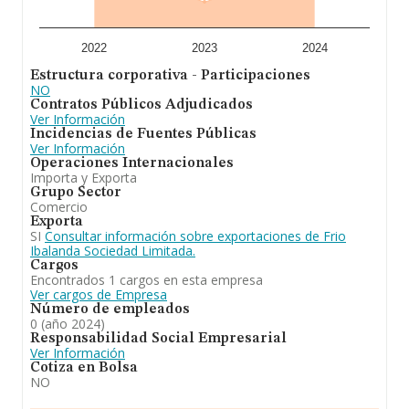
desde la constitución es de 15 años. La media de
empleados de las empresas es de 3.
A modo de conclusión,
Frio Ibalanda Sociedad
2022
2023
2024
Limitada
se dedica a compra, venta, importación,
Estructura corporativa - Participaciones
exportación y montaje de frio industrial. En el ranking de
NO
todas las empresas en el territorio nacional, la
Contratos Públicos Adjudicados
compañía ha experimentado una subida. En el ranking
Ver Información
de su sector, es decir Intermediarios del comercio de
Incidencias de Fuentes Públicas
maquinaria, equipo industrial, embarcaciones y
Ver Información
aeronaves, ha experimentado una subida.
Operaciones Internacionales
Importa y Exporta
Grupo Sector
Comercio
Exporta
SI
Consultar información sobre exportaciones de Frio
Ibalanda Sociedad Limitada.
Cargos
Encontrados 1 cargos en esta empresa
Ver cargos de Empresa
Número de empleados
0 (año 2024)
Responsabilidad Social Empresarial
Ver Información
Cotiza en Bolsa
NO