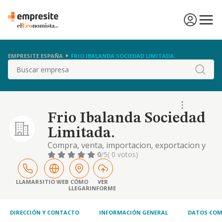
EMPRESITE ESPAÑA
FRIO IBALANDA SOCIEDAD LIMITADA.
Buscar
Frio Ibalanda Sociedad
Limitada.
Compra, venta, importacion, exportacion y
montaje de frio industrial
0
/5
( 0 votos)
LLAMAR
SITIO WEB
CÓMO
VER
LLEGAR
INFORME
DIRECCIÓN Y CONTACTO
INFORMACIÓN GENERAL
DATOS COM