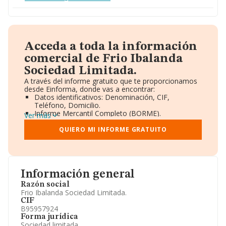
Acceda a toda la información
comercial de Frio Ibalanda
Sociedad Limitada.
A través del informe gratuito que te proporcionamos
desde Einforma, donde vas a encontrar:
Datos identificativos: Denominación, CIF,
Teléfono, Domicilio.
Informe Mercantil Completo (BORME).
Ver más
Gráficos de Evolución Ventas y Empleados.
Consejo de Administración y Administradores.
QUIERO MI INFORME GRATUITO
Directivos y Ejecutivos.
Accionistas.
Participaciones y Vinculaciones en otras empresas.
Artículos de prensa publicados sobre la empresa.
Información oficial y registral complementaria.
Información general
Razón social
Frio Ibalanda Sociedad Limitada.
CIF
B95957924
Forma jurídica
Sociedad limitada