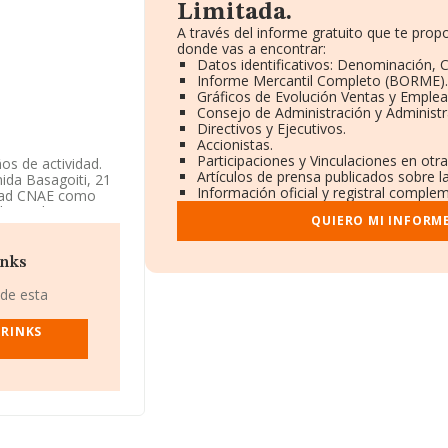
Limitada.
A través del informe gratuito que te pro
donde vas a encontrar:
Datos identificativos: Denominación, C
Informe Mercantil Completo (BORME).
Gráficos de Evolución Ventas y Emplea
Consejo de Administración y Administr
Directivos y Ejecutivos.
Accionistas.
Participaciones y Vinculaciones en otr
os de actividad.
Artículos de prensa publicados sobre l
ida Basagoiti, 21
Información oficial y registral complem
vidad CNAE como
de productos
QUIERO MI INFORM
edad Limitada.
inks
 de esta
DRINKS