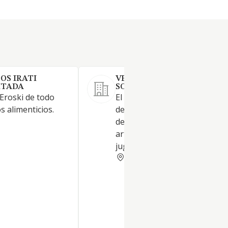
OS IRATI
VENTUROSOS INVERSIONE
ITADA
SOCIEDAD LIMITADA.
Eroski de todo
El comercio al por menor o al
s alimenticios.
detalle de toda clase de artícu
de alimentación, bebidas, tab
artículos de menaje, limpieza,
juguetes y de regalo
VIZCAYA