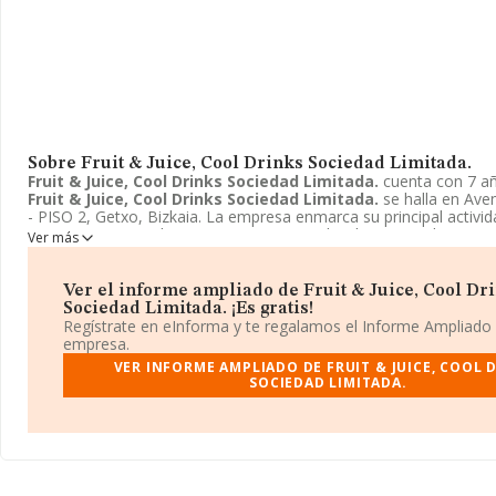
Sobre Fruit & Juice, Cool Drinks Sociedad Limitada.
Fruit & Juice, Cool Drinks Sociedad Limitada.
cuenta con 7 añ
Fruit & Juice, Cool Drinks Sociedad Limitada.
se halla en Aven
- PISO 2, Getxo, Bizkaia. La empresa enmarca su principal acti
4711 - Comercio al por menor no especializado con predominio 
Ver más
alimenticios, bebidas y tabaco.
Fruit & Juice, Cool Drinks Soci
toma la forma jurídica de Sociedad limitada.
Ver el informe ampliado de Fruit & Juice, Cool Dr
Sociedad Limitada. ¡Es gratis!
Regístrate en eInforma y te regalamos el Informe Ampliado
empresa.
VER INFORME AMPLIADO DE FRUIT & JUICE, COOL 
SOCIEDAD LIMITADA.