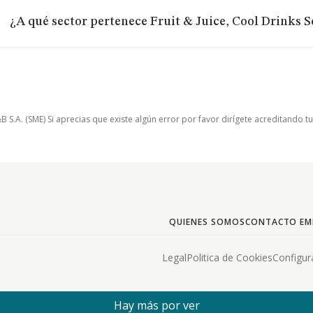
¿A qué sector pertenece Fruit & Juice, Cool Drinks 
.A. (SME) Si aprecias que existe algún error por favor dirígete acreditando t
QUIENES SOMOS
CONTACTO EM
Legal
Politica de Cookies
Configur
Hay más por ver