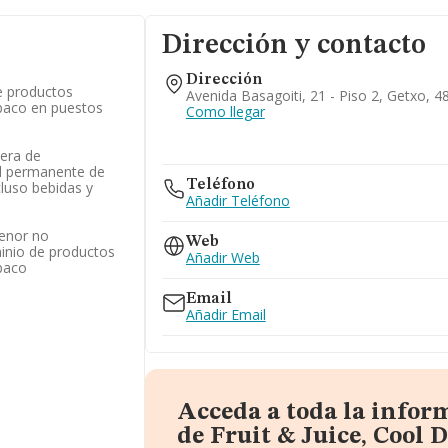
Dirección y contacto
Dirección
e productos
Avenida Basagoiti, 21 - Piso 2, Getxo, 4
abaco en puestos
Como llegar
era de
l permanente de
Teléfono
cluso bebidas y
Añadir Teléfono
enor no
Web
inio de productos
Añadir Web
abaco
Email
Añadir Email
Acceda a toda la infor
de Fruit & Juice, Cool 