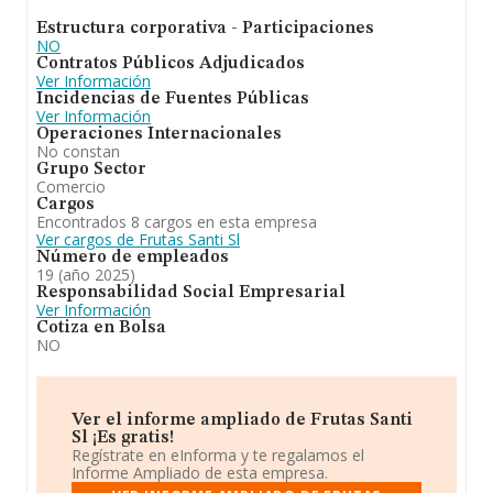
En conclusión,
Frutas Santi S.L
se emplea en comercio
Estructura corporativa - Participaciones
al por mayor de frutas de temporada y hortalizas
NO
frescas. Ha experimentado un retroceso en el ranking
Contratos Públicos Adjudicados
de su sector (Comercio al por mayor de frutas y
Ver Información
hortalizas). Se ha posicionado más abajo en el ranking
Incidencias de Fuentes Públicas
nacional (de todas las empresas presentes en el
Ver Información
territorio) frente al 2024.
Operaciones Internacionales
No constan
Grupo Sector
Comercio
Cargos
Encontrados 8 cargos en esta empresa
Ver cargos de Frutas Santi Sl
Número de empleados
19 (año 2025)
Responsabilidad Social Empresarial
Ver Información
Cotiza en Bolsa
NO
Ver el informe ampliado de Frutas Santi
Sl ¡Es gratis!
Regístrate en eInforma y te regalamos el
Informe Ampliado de esta empresa.