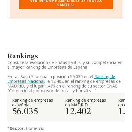
VER INFORME AMPLIADO DE FRUTAS
SANTI SL
Rankings
Consulte la evolución de Frutas santi sl y su competencia en
el mayor Ranking de Empresas de España
Frutas Santi Sl ocupa la posición 56.035 en el
Ranking de
Empresas Nacional
, la 12.402 en el ranking de empresas de
MADRID, y el lugar 1.476 en el ranking de su sector CNAE
"Comercio al por mayor de frutas y hortalizas".
Ranking de empresas
Ranking de empresas
Rankin
españolas
en MADRID
en el 
56.035
12.402
1.4
*
Sector:
Comercio