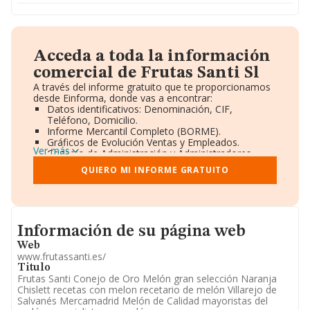
Acceda a toda la información
comercial de Frutas Santi Sl
A través del informe gratuito que te proporcionamos
desde Einforma, donde vas a encontrar:
Datos identificativos: Denominación, CIF,
Teléfono, Domicilio.
Informe Mercantil Completo (BORME).
Gráficos de Evolución Ventas y Empleados.
Ver más
Consejo de Administración y Administradores.
Directivos y Ejecutivos.
QUIERO MI INFORME GRATUITO
Accionistas.
Participaciones y Vinculaciones en otras empresas.
Artículos de prensa publicados sobre la empresa.
Información oficial y registral complementaria.
Informacion de su página web
Información de su página web
Web
www.frutassanti.es/
Titulo
Frutas Santi Conejo de Oro Melón gran selección Naranja
Chislett recetas con melon recetario de melón Villarejo de
Salvanés Mercamadrid Melón de Calidad mayoristas del