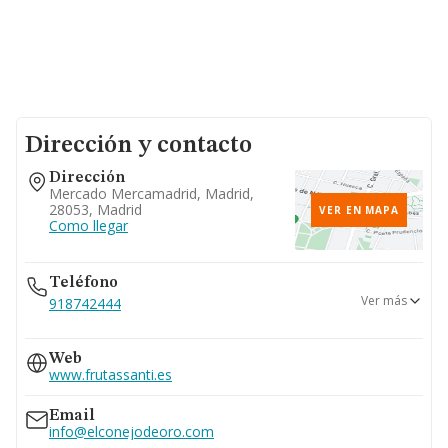
Dirección y contacto
Dirección
Mercado Mercamadrid, Madrid,
28053, Madrid
VER EN MAPA
Como llegar
Teléfono
Ver más
918742444
917866562
Web
www.frutassanti.es
Email
info@elconejodeoro.com