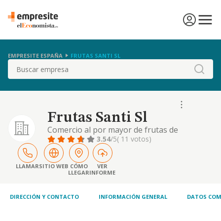
EMPRESITE ESPAÑA
FRUTAS SANTI SL
Buscar
Frutas Santi Sl
Comercio al por mayor de frutas de
temporada y hortalizas frescas.
3.54
/5
( 11 votos)
LLAMAR
SITIO WEB
CÓMO
VER
LLEGAR
INFORME
DIRECCIÓN Y CONTACTO
INFORMACIÓN GENERAL
DATOS COM